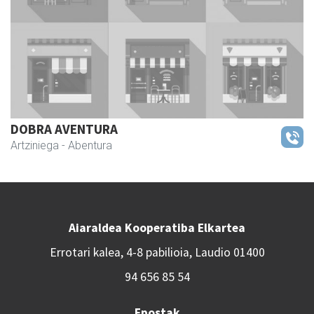
DOBRA AVENTURA
Artziniega
- Abentura
Aiaraldea Kooperatiba Elkartea
Errotari kalea, 4-8 pabilioia, Laudio 01400
94 656 85 54
Epostak