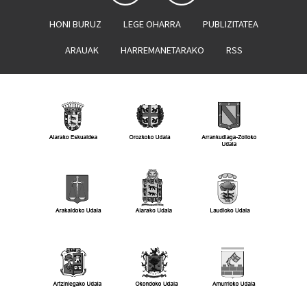
HONI BURUZ
LEGE OHARRA
PUBLIZITATEA
ARAUAK
HARREMANETARAKO
RSS