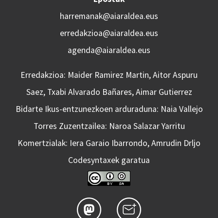
harremanak@aiaraldea.eus
erredakzioa@aiaraldea.eus
agenda@aiaraldea.eus
Erredakzioa: Maider Ramirez Martin, Aitor Aspuru
Saez, Txabi Alvarado Bañares, Aimar Gutierrez
Bidarte Ikus-entzunezkoen arduraduna: Naia Vallejo
Torres Zuzentzailea: Naroa Salazar Yarritu
Komertzialak: Iera Garaio Ibarrondo, Amrudin Drljo
Codesyntaxek garatua