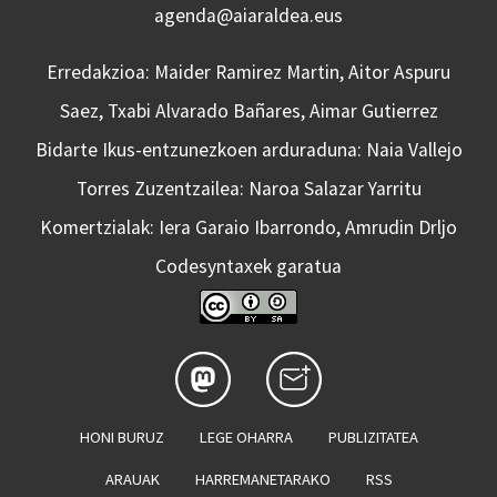
agenda@aiaraldea.eus
Erredakzioa: Maider Ramirez Martin, Aitor Aspuru
Saez, Txabi Alvarado Bañares, Aimar Gutierrez
Bidarte Ikus-entzunezkoen arduraduna: Naia Vallejo
Torres Zuzentzailea: Naroa Salazar Yarritu
Komertzialak: Iera Garaio Ibarrondo, Amrudin Drljo
Codesyntaxek garatua
HONI BURUZ
LEGE OHARRA
PUBLIZITATEA
ARAUAK
HARREMANETARAKO
RSS