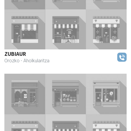
ZUBIAUR
Orozko
- Aholkularitza