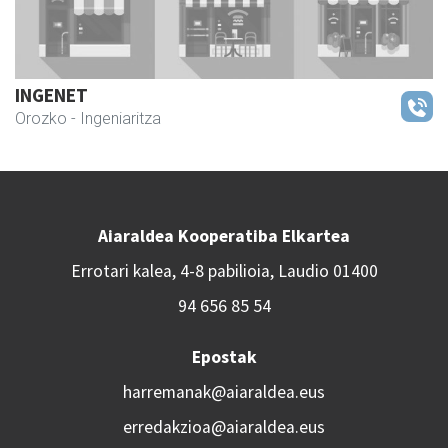
INGENET
Orozko
- Ingeniaritza
Aiaraldea Kooperatiba Elkartea
Errotari kalea, 4-8 pabilioia, Laudio 01400
94 656 85 54
Epostak
harremanak@aiaraldea.eus
erredakzioa@aiaraldea.eus