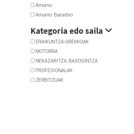
Amurrio
Amurrio: Baranbio
Kategoria edo saila
ERAIKUNTZA-GREMIOAK
MOTORRA
NEKAZARITZA, BASOGINTZA
PROFESIONALAK
ZERBITZUAK