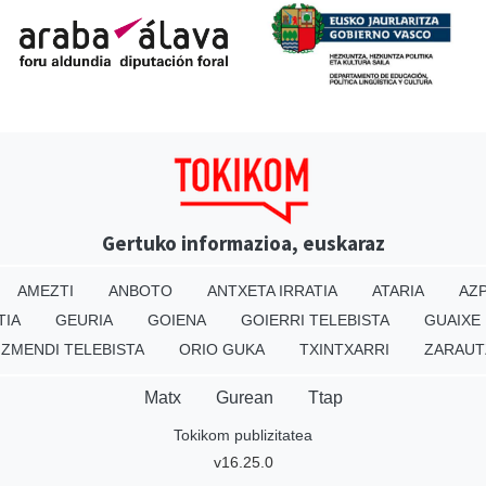
Gertuko informazioa, euskaraz
AMEZTI
ANBOTO
ANTXETA IRRATIA
ATARIA
AZP
TIA
GEURIA
GOIENA
GOIERRI TELEBISTA
GUAIXE
IZMENDI TELEBISTA
ORIO GUKA
TXINTXARRI
ZARAUT
Matx
Gurean
Ttap
Tokikom publizitatea
v16.25.0