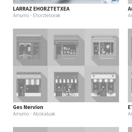
LARRAZ EHORZTETXEA
A
Amurrio
- Ehorztetxeak
A
Ges Nervion
E
Amurrio
- Abokatuak
A