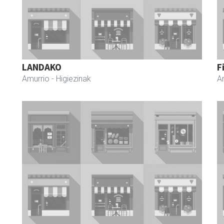
LANDAKO
F
Amurrio
- Higiezinak
A