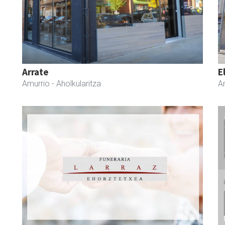
Arrate
E
Amurrio
- Aholkularitza
A