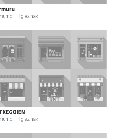
rmuru
murrio
- Higiezinak
TXEGOIEN
murrio
- Higiezinak