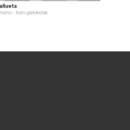
añueta
murrio
- Auto garbiketak