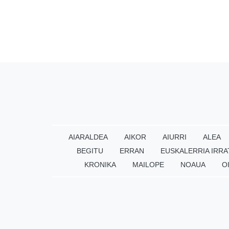
AIARALDEA
AIKOR
AIURRI
ALEA
BEGITU
ERRAN
EUSKALERRIA IRRA
KRONIKA
MAILOPE
NOAUA
O