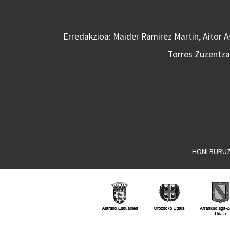
Erredakzioa: Maider Ramirez Martin, Aitor 
Torres Zuzentzai
HONI BURU