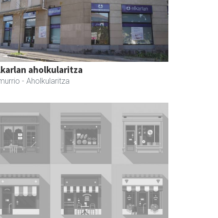
lkarlan aholkularitza
murrio
- Aholkularitza