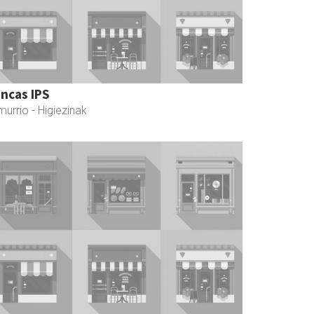
incas IPS
murrio
- Higiezinak