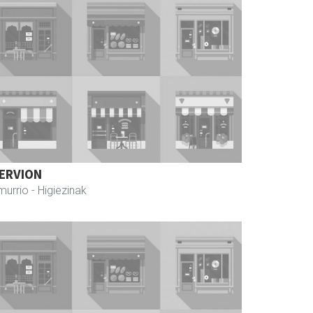
ERVION
murrio
- Higiezinak