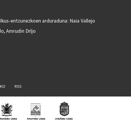
 Ikus-entzunezkoen arduraduna: Naia Vallejo
do, Amrudin Drljo
AKO
RSS