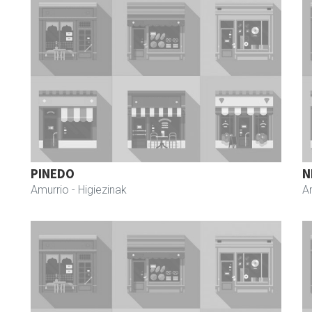
PINEDO
N
Amurrio
- Higiezinak
A