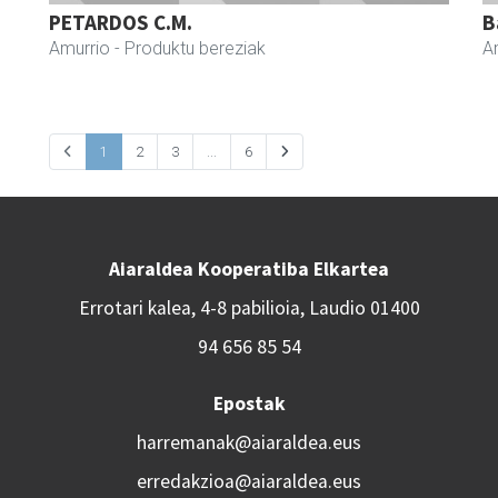
PETARDOS C.M.
B
Amurrio
- Produktu bereziak
A
1
2
3
...
6
Aiaraldea Kooperatiba Elkartea
Errotari kalea, 4-8 pabilioia, Laudio 01400
94 656 85 54
Epostak
harremanak@aiaraldea.eus
erredakzioa@aiaraldea.eus