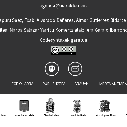
agenda@aiaraldea.eus
Aspuru Saez, Txabi Alvarado Bañares, Aimar Gutierrez Bidarte
lea: Naroa Salazar Yarritu Komertzialak: Iera Garaio Ibarron
Codesyntaxek garatua
Z
LEGE OHARRA
PUBLIZITATEA
ARAUAK
HARREMANETAR