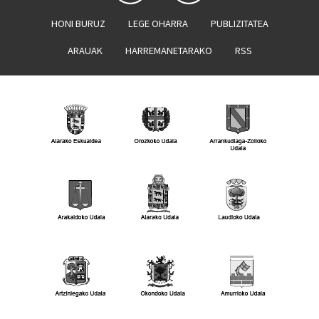
HONI BURUZ
LEGE OHARRA
PUBLIZITATEA
ARAUAK
HARREMANETARAKO
RSS