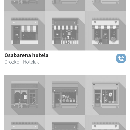
Osabarena hotela
Orozko
- Hotelak