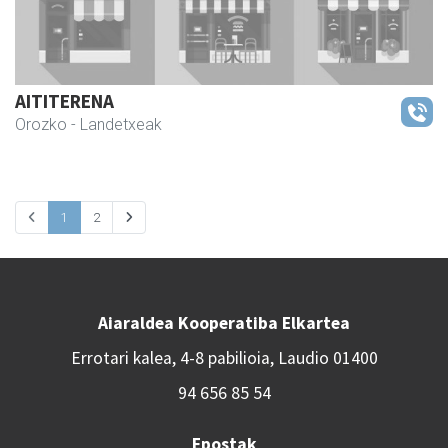
AITITERENA
Orozko
- Landetxeak
1
2
Aiaraldea Kooperatiba Elkartea
Errotari kalea, 4-8 pabilioia, Laudio 01400
94 656 85 54
Epostak