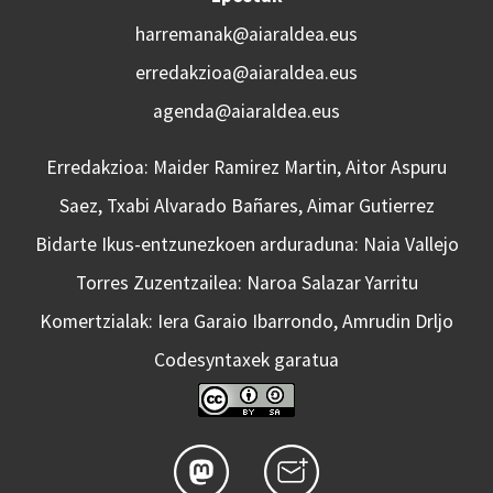
harremanak@aiaraldea.eus
erredakzioa@aiaraldea.eus
agenda@aiaraldea.eus
Erredakzioa: Maider Ramirez Martin, Aitor Aspuru
Saez, Txabi Alvarado Bañares, Aimar Gutierrez
Bidarte Ikus-entzunezkoen arduraduna: Naia Vallejo
Torres Zuzentzailea: Naroa Salazar Yarritu
Komertzialak: Iera Garaio Ibarrondo, Amrudin Drljo
Codesyntaxek garatua