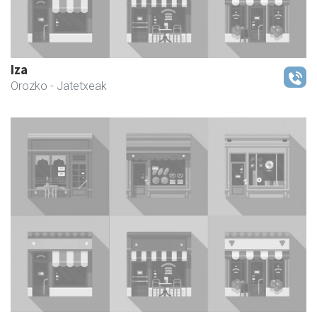
Iza
Orozko
- Jatetxeak