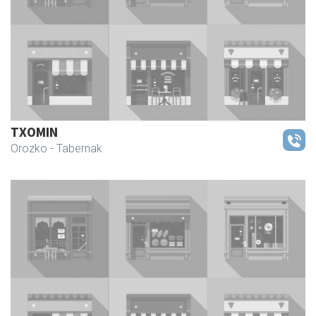
TXOMIN
Orozko
- Tabernak