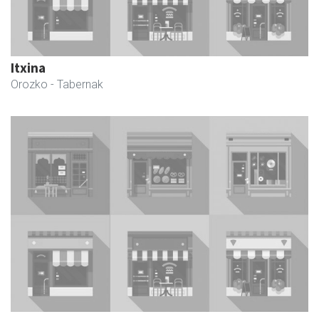
Itxina
Orozko
- Tabernak