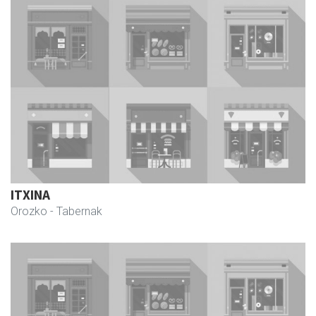
ITXINA
Orozko
- Tabernak