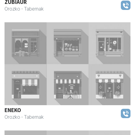
ZUBIAUR
Orozko
- Tabernak
ENEKO
Orozko
- Tabernak