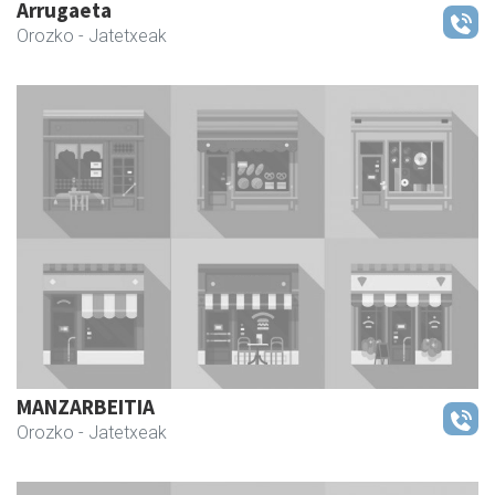
Arrugaeta
Orozko
- Jatetxeak
MANZARBEITIA
Orozko
- Jatetxeak