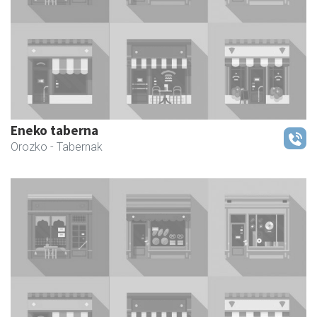
Eneko taberna
Orozko
- Tabernak