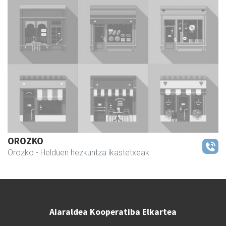
OROZKO
Orozko
- Helduen hezkuntza ikastetxeak
Aiaraldea Kooperatiba Elkartea