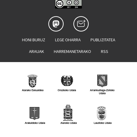
HONI BURUZ
LEGE OHARRA
PUBLIZITATEA
ARAUAK
HARREMANETARAKO
RSS