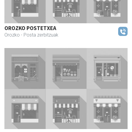
OROZKO POSTETXEA
Orozko
- Posta zerbitzuak