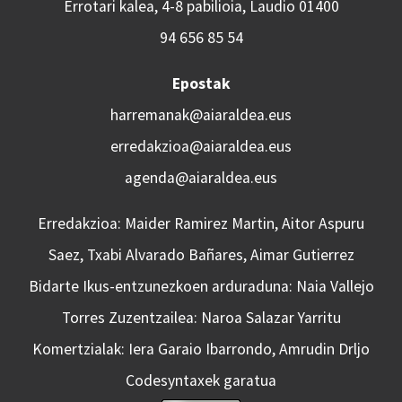
Errotari kalea, 4-8 pabilioia, Laudio 01400
94 656 85 54
Epostak
harremanak@aiaraldea.eus
erredakzioa@aiaraldea.eus
agenda@aiaraldea.eus
Erredakzioa: Maider Ramirez Martin, Aitor Aspuru
Saez, Txabi Alvarado Bañares, Aimar Gutierrez
Bidarte Ikus-entzunezkoen arduraduna: Naia Vallejo
Torres Zuzentzailea: Naroa Salazar Yarritu
Komertzialak: Iera Garaio Ibarrondo, Amrudin Drljo
Codesyntaxek garatua