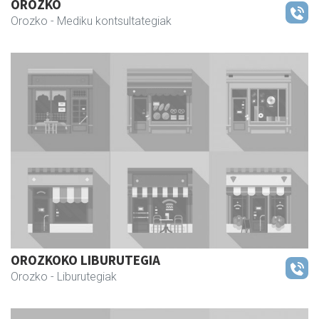
OROZKO
Orozko
- Mediku kontsultategiak
OROZKOKO LIBURUTEGIA
Orozko
- Liburutegiak