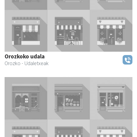
Orozkoko udala
Orozko
- Udaletxeak