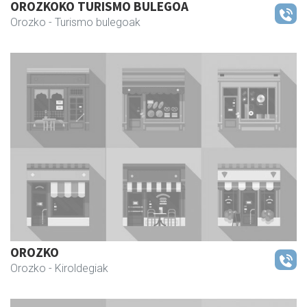
OROZKOKO TURISMO BULEGOA
Orozko
- Turismo bulegoak
OROZKO
Orozko
- Kiroldegiak