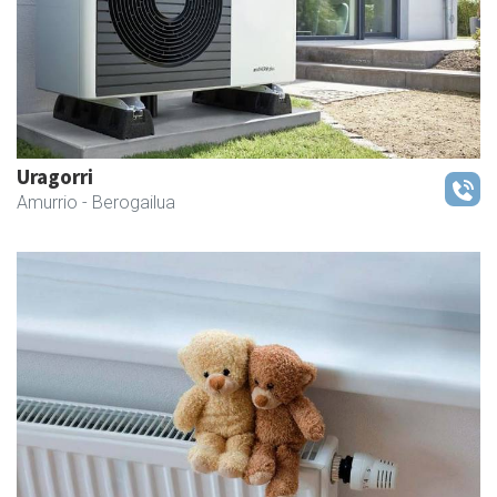
Uragorri
Amurrio
- Berogailua