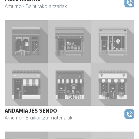
Amurrio
- Bainurako altzariak
ANDAMIAJES SENDO
Amurrio
- Eraikuntza-materialak