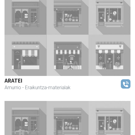
ARATEI
Amurrio
- Eraikuntza-materialak