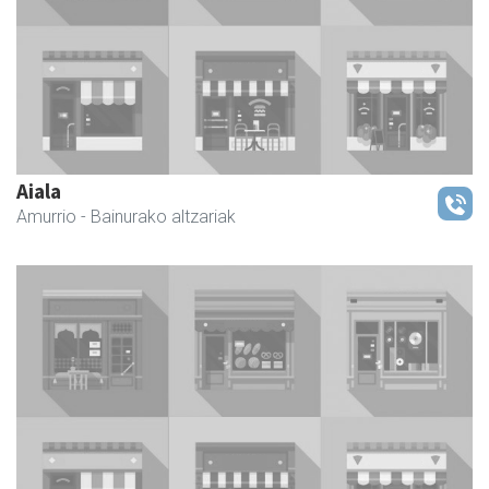
Aiala
Amurrio
- Bainurako altzariak