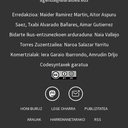
agenda@aiaraldea.eus
Erredakzioa: Maider Ramirez Martin, Aitor Aspuru
Saez, Txabi Alvarado Bañares, Aimar Gutierrez
Bidarte Ikus-entzunezkoen arduraduna: Naia Vallejo
Torres Zuzentzailea: Naroa Salazar Yarritu
Komertzialak: Iera Garaio Ibarrondo, Amrudin Drljo
Codesyntaxek garatua
HONI BURUZ
LEGE OHARRA
PUBLIZITATEA
ARAUAK
HARREMANETARAKO
RSS