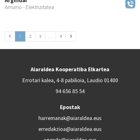
Argindar
Amurrio
- Elektrizitatea
1
2
3
...
9
Aiaraldea Kooperatiba Elkartea
Errotari kalea, 4-8 pabilioia, Laudio 01400
94 656 85 54
Epostak
harremanak@aiaraldea.eus
erredakzioa@aiaraldea.eus