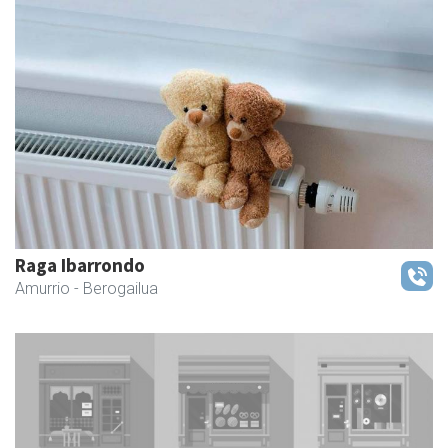
Raga Ibarrondo
Amurrio
- Berogailua