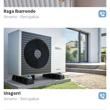
Raga Ibarrondo
Amurrio
- Berogailua
Uragorri
Amurrio
- Berogailua