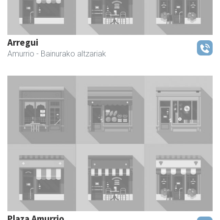
Arregui
Amurrio
- Bainurako altzariak
Plaza Amurrio