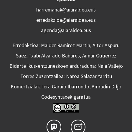
harremanak@aiaraldea.eus
erredakzioa@aiaraldea.eus
agenda@aiaraldea.eus
Erredakzioa: Maider Ramirez Martin, Aitor Aspuru
Saez, Txabi Alvarado Bañares, Aimar Gutierrez
Bidarte Ikus-entzunezkoen arduraduna: Naia Vallejo
Torres Zuzentzailea: Naroa Salazar Yarritu
Komertzialak: Iera Garaio Ibarrondo, Amrudin Drljo
Codesyntaxek garatua