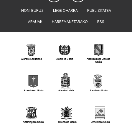
HONI BURUZ
LEGE OHARRA
PUBLIZITATEA
ARAUAK
HARREMANETARAKO
RSS