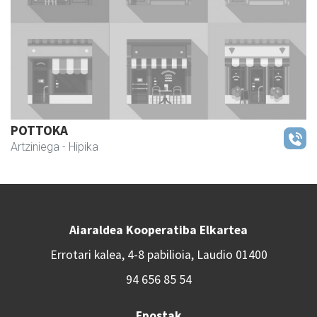
POTTOKA
Artziniega
- Hipika
Aiaraldea Kooperatiba Elkartea
Errotari kalea, 4-8 pabilioia, Laudio 01400
94 656 85 54
Epostak