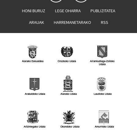
HONI BURUZ
LEGE OHARRA
PUBLIZITATEA
ARAUAK
HARREMANETARAKO
RSS