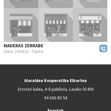
MADERAS ZERRABE
Aiara: Zuhatza
- Egurra
Aiaraldea Kooperatiba Elkartea
Errotari kalea, 4-8 pabilioia, Laudio 01400
94 656 85 54
Epostak