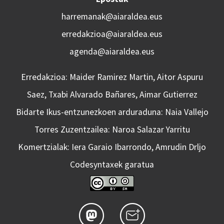
harremanak@aiaraldea.eus
erredakzioa@aiaraldea.eus
agenda@aiaraldea.eus
Erredakzioa: Maider Ramirez Martin, Aitor Aspuru
Saez, Txabi Alvarado Bañares, Aimar Gutierrez
Bidarte Ikus-entzunezkoen arduraduna: Naia Vallejo
Torres Zuzentzailea: Naroa Salazar Yarritu
Komertzialak: Iera Garaio Ibarrondo, Amrudin Drljo
Codesyntaxek garatua