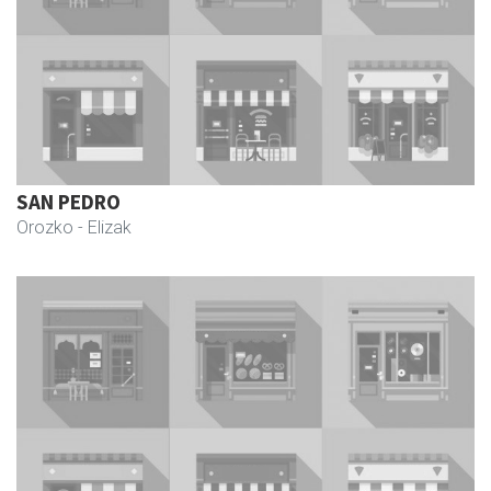
SAN PEDRO
Orozko
- Elizak