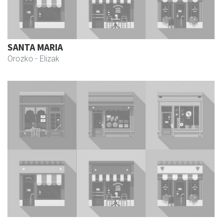
SANTA MARIA
Orozko
- Elizak