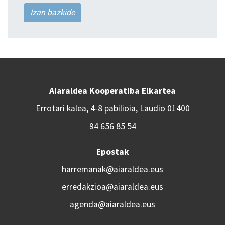
Izan bazkide
Aiaraldea Kooperatiba Elkartea
Errotari kalea, 4-8 pabilioia, Laudio 01400
94 656 85 54
Epostak
harremanak@aiaraldea.eus
erredakzioa@aiaraldea.eus
agenda@aiaraldea.eus