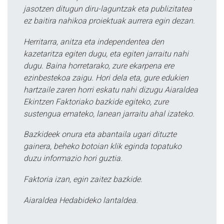
jasotzen ditugun diru-laguntzak eta publizitatea
ez baitira nahikoa proiektuak aurrera egin dezan.
Herritarra, anitza eta independentea den
kazetaritza egiten dugu, eta egiten jarraitu nahi
dugu. Baina horretarako, zure ekarpena ere
ezinbestekoa zaigu. Hori dela eta, gure edukien
hartzaile zaren horri eskatu nahi dizugu Aiaraldea
Ekintzen Faktoriako bazkide egiteko, zure
sustengua emateko, lanean jarraitu ahal izateko.
Bazkideek onura eta abantaila ugari dituzte
gainera, beheko botoian klik eginda topatuko
duzu informazio hori guztia.
Faktoria izan, egin zaitez bazkide.
Aiaraldea Hedabideko lantaldea.