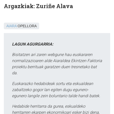
Argazkiak: Zuriñe Alava
AIARA
OPELLORA
LAGUN AGURGARRIA:
Bisitatzen ari zaren webgune hau euskararen
normalizazioaren alde Aiaraldea Ekintzen Faktoria
proiektu berrituak garatzen duen tresnetako bat
da.
Euskarazko hedabideak sortu eta eskualdean
zabaltzeko gogor lan egiten dugu egunero-
egunero langile zein boluntario talde handi batek.
Hedabide herritarra da gurea, eskualdeko
herritarren ekarpen ekonomikoari esker bizi dena,