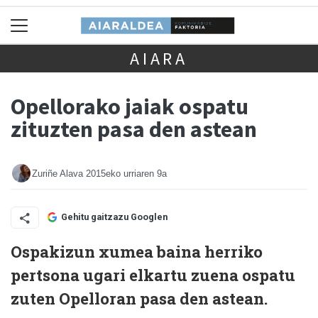
AIARA
Opellorako jaiak ospatu
zituzten pasa den astean
Zuriñe Alava
2015eko urriaren 9a
Gehitu gaitzazu Googlen
Ospakizun xumea baina herriko
pertsona ugari elkartu zuena ospatu
zuten Opelloran pasa den astean.