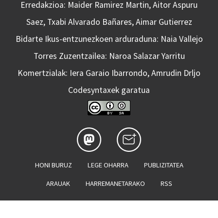
Erredakzioa: Maider Ramirez Martin, Aitor Aspuru
Saez, Txabi Alvarado Bañares, Aimar Gutierrez
Bidarte Ikus-entzunezkoen arduraduna: Naia Vallejo
Torres Zuzentzailea: Naroa Salazar Yarritu
Komertzialak: Iera Garaio Ibarrondo, Amrudin Drljo
Codesyntaxek garatua
HONI BURUZ
LEGE OHARRA
PUBLIZITATEA
ARAUAK
HARREMANETARAKO
RSS