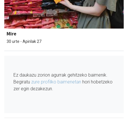
Mire
30 urte - Apirilak 27
Ez daukazu zorion agurrak gehitzeko baimenik.
Begiratu
zure profilko baimenetan
hori hobetzeko
zer egin dezakezun.