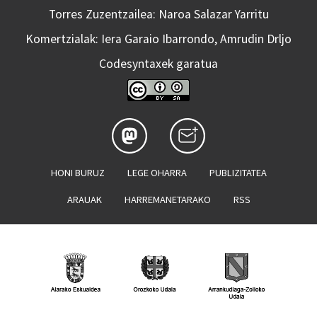
Torres Zuzentzailea: Naroa Salazar Yarritu
Komertzialak: Iera Garaio Ibarrondo, Amrudin Drljo
Codesyntaxek garatua
HONI BURUZ
LEGE OHARRA
PUBLIZITATEA
ARAUAK
HARREMANETARAKO
RSS