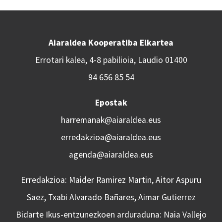
Aiaraldea Kooperatiba Elkartea
Errotari kalea, 4-8 pabilioia, Laudio 01400
94 656 85 54
Epostak
harremanak@aiaraldea.eus
erredakzioa@aiaraldea.eus
agenda@aiaraldea.eus
Erredakzioa: Maider Ramirez Martin, Aitor Aspuru
Saez, Txabi Alvarado Bañares, Aimar Gutierrez
Bidarte Ikus-entzunezkoen arduraduna: Naia Vallejo