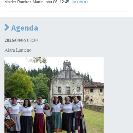
Maider Ramirez Martin
abu 06, 12:45
OKONDO
Agenda
2026/08/06
08:30
Aiara Lanteno