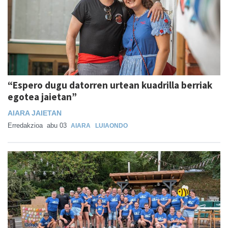
“Espero dugu datorren urtean kuadrilla berriak
egotea jaietan”
AIARA JAIETAN
Erredakzioa
abu 03
AIARA
LUIAONDO