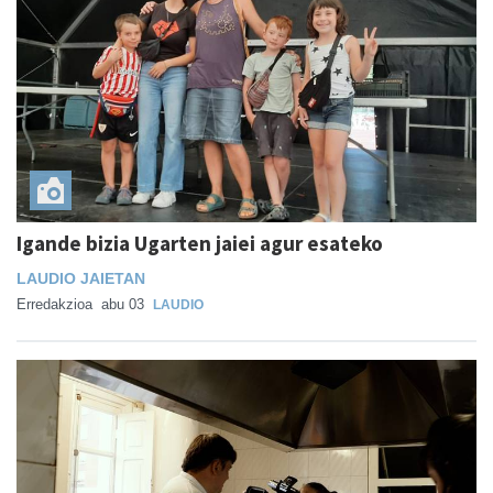
Igande bizia Ugarten jaiei agur esateko
LAUDIO JAIETAN
Erredakzioa
abu 03
LAUDIO