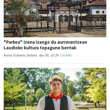
"Parkea" izena izango du aurrerantzean
Laudioko kultura topagune berriak
Aimar Gutierrez Bidarte
abu 05, 10:29
LAUDIO