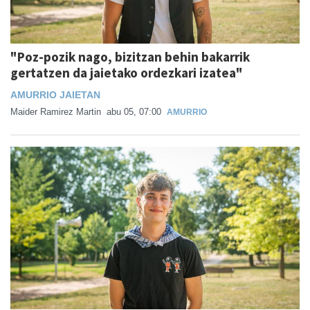
"Poz-pozik nago, bizitzan behin bakarrik
gertatzen da jaietako ordezkari izatea"
AMURRIO JAIETAN
Maider Ramirez Martin
abu 05, 07:00
AMURRIO