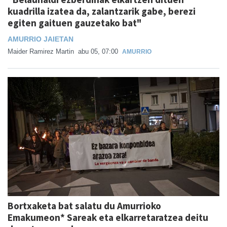
kuadrilla izatea da, zalantzarik gabe, berezi
egiten gaituen gauzetako bat"
AMURRIO JAIETAN
Maider Ramirez Martin
abu 05, 07:00
AMURRIO
Bortxaketa bat salatu du Amurrioko
Emakumeon* Sareak eta elkarretaratzea deitu