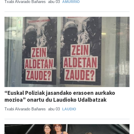
Txabi Alvarado Bañares
abu 03
AMURRIO
“Euskal Poliziak jasandako erasoen aurkako
mozioa” onartu du Laudioko Udalbatzak
Txabi Alvarado Bañares
abu 03
LAUDIO