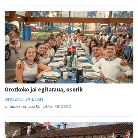
Orozkoko jai egitaraua, osorik
OROZKO JAIETAN
Erredakzioa
abu 05, 14:05
OROZKO