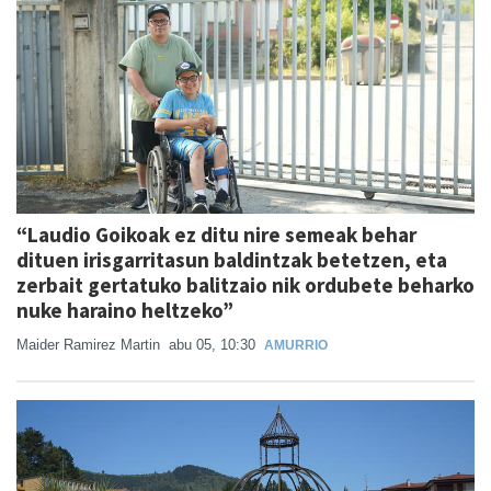
“Laudio Goikoak ez ditu nire semeak behar
dituen irisgarritasun baldintzak betetzen, eta
zerbait gertatuko balitzaio nik ordubete beharko
nuke haraino heltzeko”
Maider Ramirez Martin
abu 05, 10:30
AMURRIO