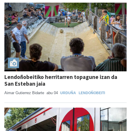
Lendoñobeitiko herritarren topagune izan da
San Esteban jaia
Aimar Gutierrez Bidarte
abu 04
URDUÑA
LENDOÑOBEITI