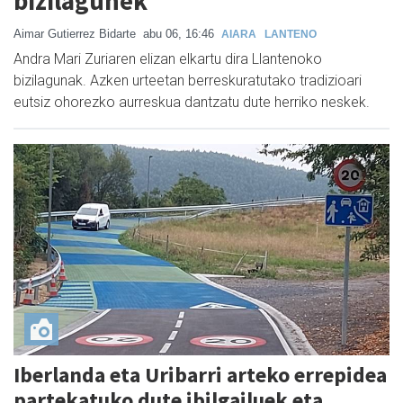
bizilagunek
Aimar Gutierrez Bidarte
abu 06, 16:46
AIARA
LANTENO
Andra Mari Zuriaren elizan elkartu dira Llantenoko
bizilagunak. Azken urteetan berreskuratutako tradizioari
eutsiz ohorezko aurreskua dantzatu dute herriko neskek.
Iberlanda eta Uribarri arteko errepidea
partekatuko dute ibilgailuek eta