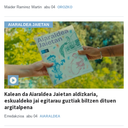
Maider Ramirez Martin
abu 04
OROZKO
AIARALDEA JAIETAN
Kalean da Aiaraldea Jaietan aldizkaria,
eskualdeko jai egitarau guztiak biltzen dituen
argitalpena
Erredakzioa
abu 04
AIARALDEA