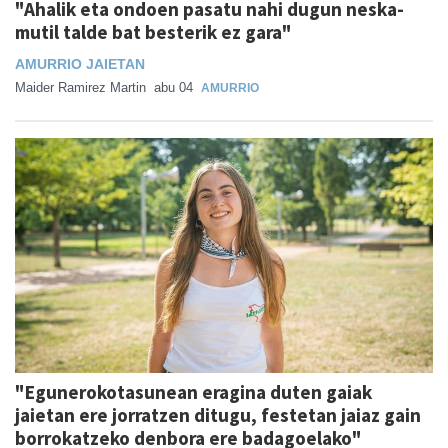
"Ahalik eta ondoen pasatu nahi dugun neska-
mutil talde bat besterik ez gara"
AMURRIO JAIETAN
Maider Ramirez Martin
abu 04
AMURRIO
"Egunerokotasunean eragina duten gaiak
jaietan ere jorratzen ditugu, festetan jaiaz gain
borrokatzeko denbora ere badagoelako"