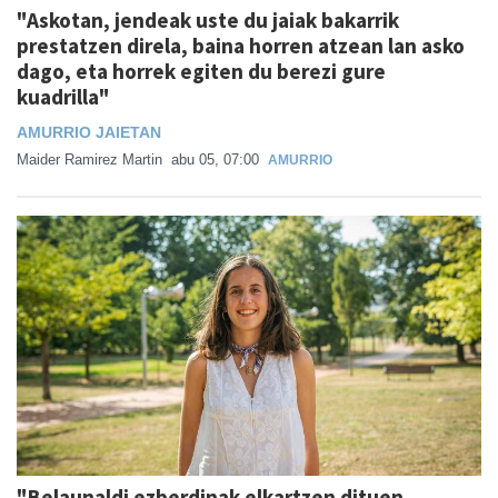
"Askotan, jendeak uste du jaiak bakarrik
prestatzen direla, baina horren atzean lan asko
dago, eta horrek egiten du berezi gure
kuadrilla"
AMURRIO JAIETAN
Maider Ramirez Martin
abu 05, 07:00
AMURRIO
"Belaunaldi ezberdinak elkartzen dituen