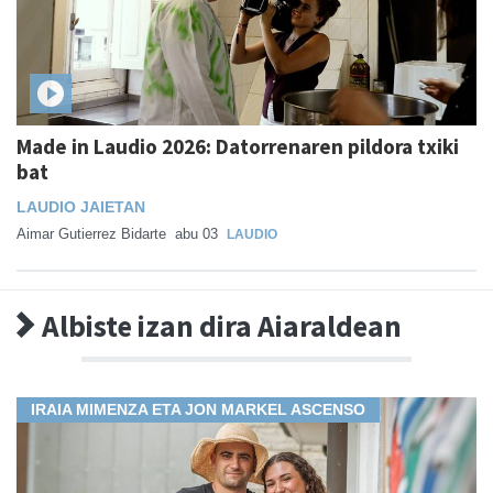
Made in Laudio 2026: Datorrenaren pildora txiki
bat
LAUDIO JAIETAN
Aimar Gutierrez Bidarte
abu 03
LAUDIO
Albiste izan dira Aiaraldean
IRAIA MIMENZA ETA JON MARKEL ASCENSO