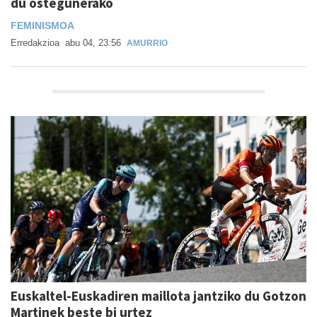
du ostegunerako
FEMINISMOA
Erredakzioa
abu 04, 23:56
AMURRIO
Euskaltel-Euskadiren maillota jantziko du Gotzon
Martinek beste bi urtez