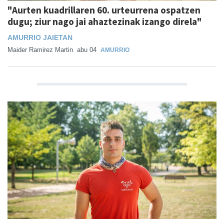
"Aurten kuadrillaren 60. urteurrena ospatzen
dugu; ziur nago jai ahaztezinak izango direla"
AMURRIO JAIETAN
Maider Ramirez Martin
abu 04
AMURRIO