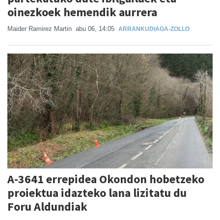
oinezkoek hemendik aurrera
Maider Ramirez Martin
abu 06, 14:05
ARRANKUDIAGA-ZOLLO
A-3641 errepidea Okondon hobetzeko
proiektua idazteko lana lizitatu du
Foru Aldundiak