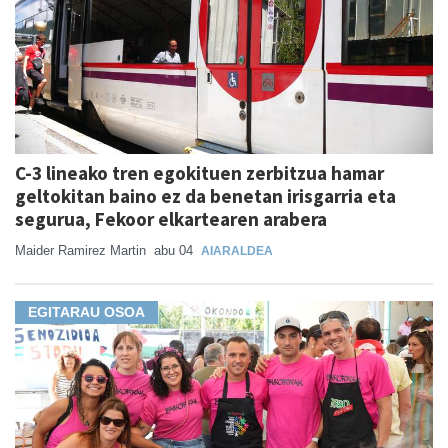
C-3 lineako tren egokituen zerbitzua hamar
geltokitan baino ez da benetan irisgarria eta
segurua, Fekoor elkartearen arabera
Maider Ramirez Martin
abu 04
AIARALDEA
EGITARAU OSOA