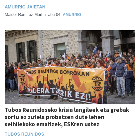
AMURRIO JAIETAN
Maider Ramirez Martin
abu 04
AMURRIO
Tubos Reunidoseko krisia langileek eta grebak
sortu ez zutela probatzen dute lehen
seihilekoko emaitzek, ESKren ustez
TUBOS REUNIDOS