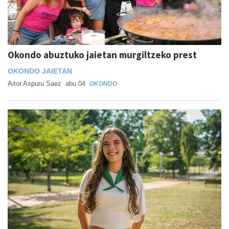
Okondo abuztuko jaietan murgiltzeko prest
OKONDO JAIETAN
Aitor Aspuru Saez
abu 04
OKONDO