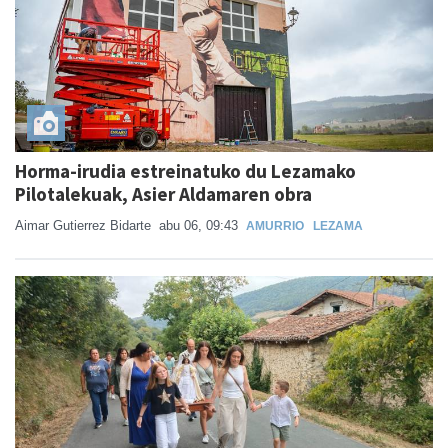
Horma-irudia estreinatuko du Lezamako
Pilotalekuak, Asier Aldamaren obra
Aimar Gutierrez Bidarte
abu 06, 09:43
AMURRIO
LEZAMA