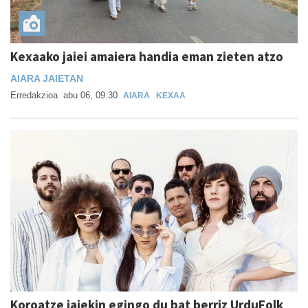
Kexaako jaiei amaiera handia eman zieten atzo
AIARA JAIETAN
Erredakzioa
abu 06, 09:30
AIARA
KEXAA
Koroatze jaiekin egingo du bat berriz UrduFolk