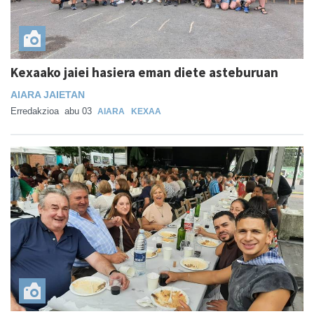
Kexaako jaiei hasiera eman diete asteburuan
AIARA JAIETAN
Erredakzioa
abu 03
AIARA
KEXAA