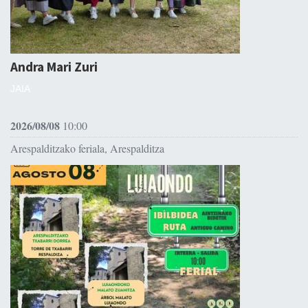
Andra Mari Zuri
JAIA
2026/08/08
10:00
Arespalditzako feriala, Arespalditza