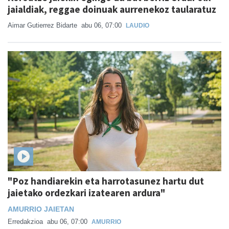
jaialdiak, reggae doinuak aurrenekoz taularatuz
Aimar Gutierrez Bidarte
abu 06, 07:00
LAUDIO
"Poz handiarekin eta harrotasunez hartu dut
jaietako ordezkari izatearen ardura"
AMURRIO JAIETAN
Erredakzioa
abu 06, 07:00
AMURRIO