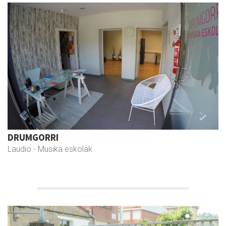
Previous
Next
DRUMGORRI
Laudio
- Musika eskolak