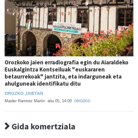
Orozkoko jaien erradiografia egin du Aiaraldeko
Euskalgintza Kontseiluak "euskararen
betaurrekoak" jantzita, eta indarguneak eta
ahulguneak identifikatu ditu
OROZKO JAIETAN
Maider Ramirez Martin
abu 05, 14:00
OROZKO
Gida komertziala