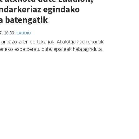
ndarkeriaz egindako
a batengatik
7, 16:30
LAUDIO
ran jazo ziren gertakariak. Atxilotuak aurrekariak
eneko espetxeratu dute, epaileak hala aginduta.