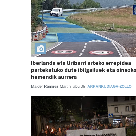
Iberlanda eta Uribarri arteko errepidea
partekatuko dute ibilgailuek eta oinezk
hemendik aurrera
Maider Ramirez Martin
abu 06
ARRANKUDIAGA-ZOLLO