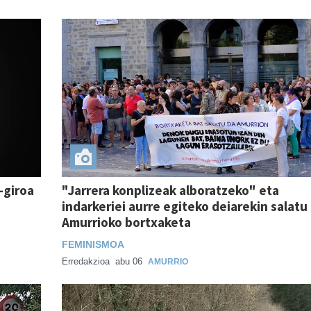
-giroa
"Jarrera konplizeak alboratzeko" eta
indarkeriei aurre egiteko deiarekin salatu
Amurrioko bortxaketa
FEMINISMOA
Erredakzioa
abu 06
AMURRIO