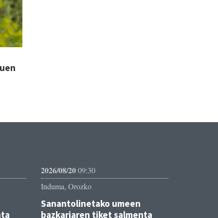
tuen
2026/08/20
09:30
Induma, Orozko
Sanantolinetako umeen
nta
bazkariaren tiket salmenta