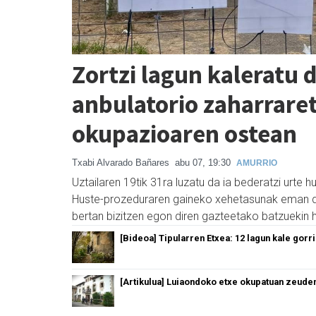
Zortzi lagun kaleratu 
anbulatorio zaharraret
okupazioaren ostean
Txabi Alvarado Bañares
abu 07, 19:30
AMURRIO
Uztailaren 19tik 31ra luzatu da ia bederatzi urte
Huste-prozeduraren gaineko xehetasunak eman d
bertan bizitzen egon diren gazteetako batzuekin h
[Bideoa] Tipularren Etxea: 12 lagun kale gorr
[Artikulua] Luiaondoko etxe okupatuan zeude