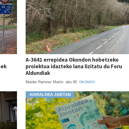
A-3641 errepidea Okondon hobetzeko
oek
proiektua idazteko lana lizitatu du Foru
Aldundiak
Maider Ramirez Martin
abu 06
OKONDO
AIARALDEA JAIETAN