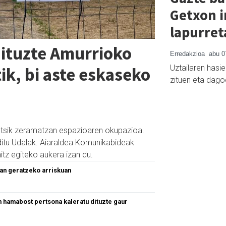
Getxon i
lapurret
dituzte Amurrioko
Erredakzioa
abu 0
Uztailaren hasie
ik, bi aste eskaseko
zituen eta dago
 hutsik zeramatzan espazioaren okupazioa.
itu Udalak. Aiaraldea Komunikabideak
itz egiteko aukera izan du.
ian geratzeko arriskuan
n hamabost pertsona kaleratu dituzte gaur