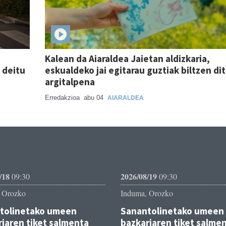
Kalean da Aiaraldea Jaietan aldizkaria,
 deitu
eskualdeko jai egitarau guztiak biltzen di
argitalpena
Erredakzioa
abu 04
AIARALDEA
/18
2026/08/19
09:30
09:30
 Orozko
Induma, Orozko
tolinetako umeen
Sanantolinetako umeen
iaren tiket salmenta
bazkariaren tiket salme