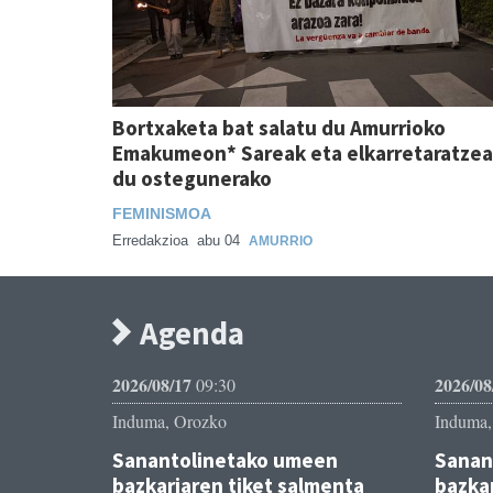
Bortxaketa bat salatu du Amurrioko
Emakumeon* Sareak eta elkarretaratzea
du ostegunerako
FEMINISMOA
Erredakzioa
abu 04
AMURRIO
Agenda
2026/08/17
2026/08
09:30
Induma, Orozko
Induma,
Sanantolinetako umeen
Sanan
bazkariaren tiket salmenta
bazkar