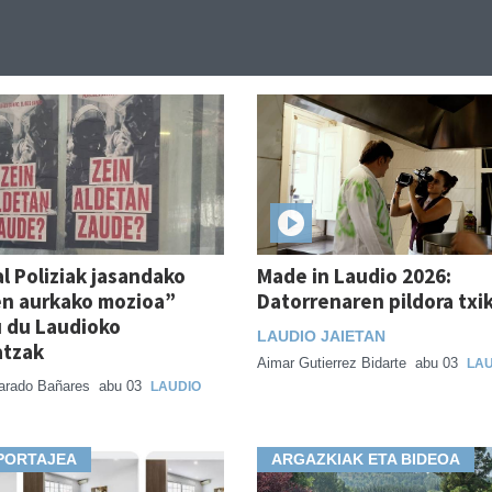
l Poliziak jasandako
Made in Laudio 2026:
en aurkako mozioa”
Datorrenaren pildora txik
 du Laudioko
LAUDIO JAIETAN
atzak
Aimar Gutierrez Bidarte
abu 03
LAU
varado Bañares
abu 03
LAUDIO
PORTAJEA
ARGAZKIAK ETA BIDEOA