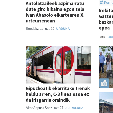
Antolatzaileek azpimarratu
Komu
dute giro bikaina egon zela
Irekit
Ivan Abasolo elkartearen X.
Gazte
urteurrenean
bazkar
epea
Erredakzioa
uzt 29
URDUÑA
Lau
Gipuzkoatik ekarritako trenak
heldu arren, C-3 linea osoa ez
da irisgarria oraindik
Aitor Aspuru Saez
uzt 27
AIARALDEA