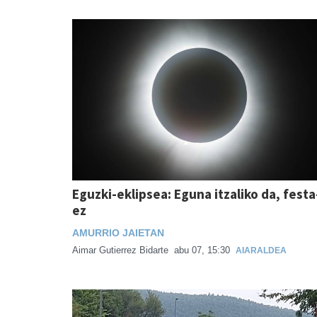
Eguzki-eklipsea: Eguna itzaliko da, festa
ez
AMURRIO JAIETAN
Aimar Gutierrez Bidarte
abu 07, 15:30
AIARALDEA