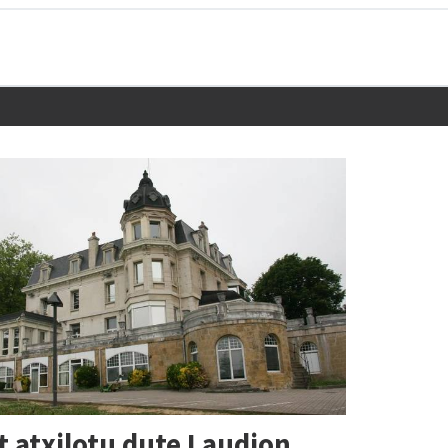
t atxilotu dute Laudion,