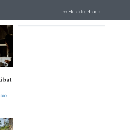
»» Ekitaldi gehiago
i bat
DIO