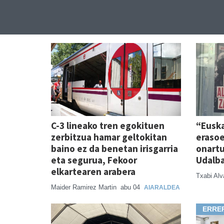
C-3 lineako tren egokituen
“Euska
zerbitzua hamar geltokitan
eraso
baino ez da benetan irisgarria
onartu
eta segurua, Fekoor
Udalb
elkartearen arabera
Txabi Al
Maider Ramirez Martin
abu 04
AIARALDEA
ERRE