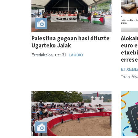
Palestina gogoan hasi dituzte
Alokai
Ugarteko Jaiak
euro e
etxebi
Erredakzioa
uzt 31
LAUDIO
errese
ETXEBI
Txabi Al