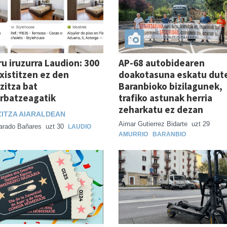
ru iruzurra Laudion: 300
AP-68 autobidearen
xistitzen ez den
doakotasuna eskatu dut
zitza bat
Baranbioko bizilagunek,
rbatzeagatik
trafiko astunak herria
zeharkatu ez dezan
ZITZA AIARALDEAN
Aimar Gutierrez Bidarte
uzt 29
varado Bañares
uzt 30
LAUDIO
AMURRIO
BARANBIO