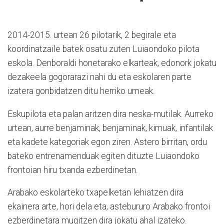
2014-2015. urtean 26 pilotarik, 2 begirale eta
koordinatzaile batek osatu zuten Luiaondoko pilota
eskola. Denboraldi honetarako elkarteak, edonork jokatu
dezakeela gogorarazi nahi du eta eskolaren parte
izatera gonbidatzen ditu herriko umeak.
Eskupilota eta palan aritzen dira neska-mutilak. Aurreko
urtean, aurre benjaminak, benjaminak, kimuak, infantilak
eta kadete kategoriak egon ziren. Astero birritan, ordu
bateko entrenamenduak egiten dituzte Luiaondoko
frontoian hiru txanda ezberdinetan.
Arabako eskolarteko txapelketan lehiatzen dira
ekainera arte, hori dela eta, astebururo Arabako frontoi
ezberdinetara mugitzen dira jokatu ahal izateko.