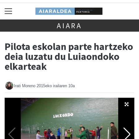
AIARA
Pilota eskolan parte hartzeko
deia luzatu du Luiaondoko
elkarteak
Irati Moreno
2015eko irailaren 10a