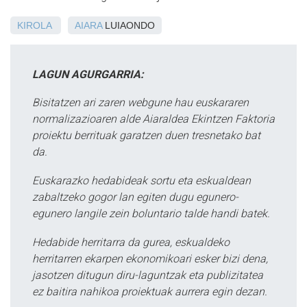
KIROLA
AIARA
LUIAONDO
LAGUN AGURGARRIA:
Bisitatzen ari zaren webgune hau euskararen
normalizazioaren alde Aiaraldea Ekintzen Faktoria
proiektu berrituak garatzen duen tresnetako bat
da.
Euskarazko hedabideak sortu eta eskualdean
zabaltzeko gogor lan egiten dugu egunero-
egunero langile zein boluntario talde handi batek.
Hedabide herritarra da gurea, eskualdeko
herritarren ekarpen ekonomikoari esker bizi dena,
jasotzen ditugun diru-laguntzak eta publizitatea
ez baitira nahikoa proiektuak aurrera egin dezan.