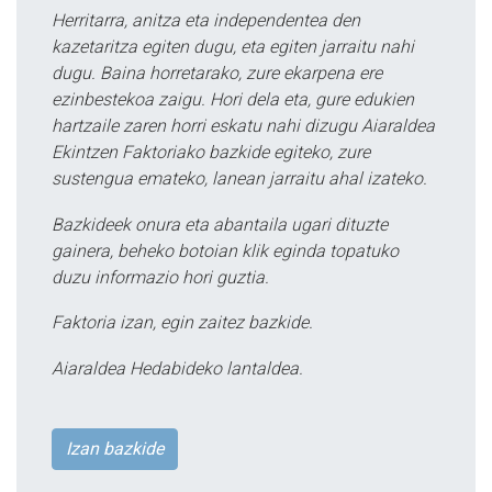
Herritarra, anitza eta independentea den
kazetaritza egiten dugu, eta egiten jarraitu nahi
dugu. Baina horretarako, zure ekarpena ere
ezinbestekoa zaigu. Hori dela eta, gure edukien
hartzaile zaren horri eskatu nahi dizugu Aiaraldea
Ekintzen Faktoriako bazkide egiteko, zure
sustengua emateko, lanean jarraitu ahal izateko.
Bazkideek onura eta abantaila ugari dituzte
gainera, beheko botoian klik eginda topatuko
duzu informazio hori guztia.
Faktoria izan, egin zaitez bazkide.
Aiaraldea Hedabideko lantaldea.
Izan bazkide