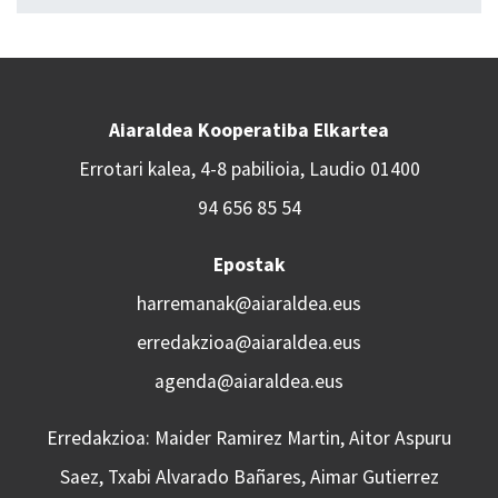
Aiaraldea Kooperatiba Elkartea
Errotari kalea, 4-8 pabilioia, Laudio 01400
94 656 85 54
Epostak
harremanak@aiaraldea.eus
erredakzioa@aiaraldea.eus
agenda@aiaraldea.eus
Erredakzioa: Maider Ramirez Martin, Aitor Aspuru
Saez, Txabi Alvarado Bañares, Aimar Gutierrez