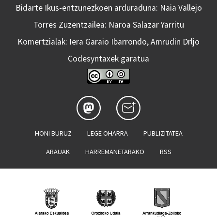
Bidarte Ikus-entzunezkoen arduraduna: Naia Vallejo
Torres Zuzentzailea: Naroa Salazar Yarritu
Komertzialak: Iera Garaio Ibarrondo, Amrudin Drljo
Codesyntaxek garatua
HONI BURUZ
LEGE OHARRA
PUBLIZITATEA
ARAUAK
HARREMANETARAKO
RSS