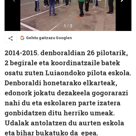
Gehitu gaitzazu Googlen
2014-2015. denboraldian 26 pilotarik,
2 begirale eta koordinatzaile batek
osatu zuten Luiaondoko pilota eskola.
Denboraldi honetarako elkarteak,
edonork jokatu dezakeela gogorarazi
nahi du eta eskolaren parte izatera
gonbidatzen ditu herriko umeak.
Udalak antolatzen du aurten eskola
eta bihar bukatuko da
epea.