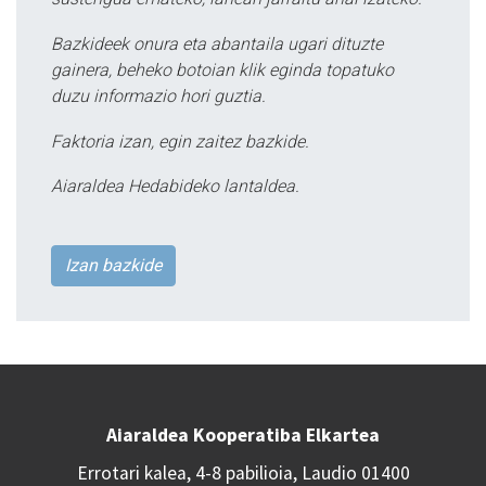
Bazkideek onura eta abantaila ugari dituzte
gainera, beheko botoian klik eginda topatuko
duzu informazio hori guztia.
Faktoria izan, egin zaitez bazkide.
Aiaraldea Hedabideko lantaldea.
Izan bazkide
Aiaraldea Kooperatiba Elkartea
Errotari kalea, 4-8 pabilioia, Laudio 01400