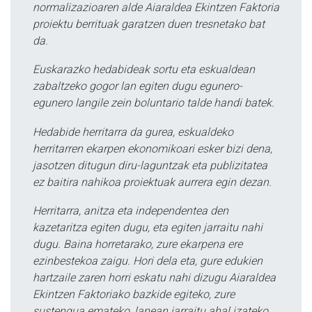
normalizazioaren alde Aiaraldea Ekintzen Faktoria
proiektu berrituak garatzen duen tresnetako bat
da.
Euskarazko hedabideak sortu eta eskualdean
zabaltzeko gogor lan egiten dugu egunero-
egunero langile zein boluntario talde handi batek.
Hedabide herritarra da gurea, eskualdeko
herritarren ekarpen ekonomikoari esker bizi dena,
jasotzen ditugun diru-laguntzak eta publizitatea
ez baitira nahikoa proiektuak aurrera egin dezan.
Herritarra, anitza eta independentea den
kazetaritza egiten dugu, eta egiten jarraitu nahi
dugu. Baina horretarako, zure ekarpena ere
ezinbestekoa zaigu. Hori dela eta, gure edukien
hartzaile zaren horri eskatu nahi dizugu Aiaraldea
Ekintzen Faktoriako bazkide egiteko, zure
sustengua emateko, lanean jarraitu ahal izateko.