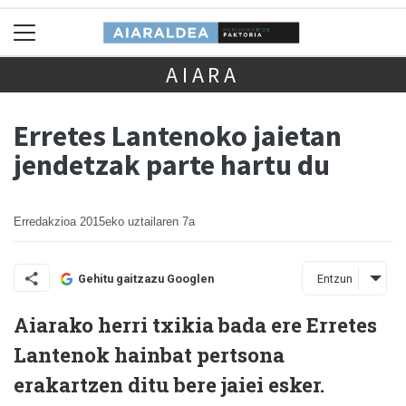
AIARA
Erretes Lantenoko jaietan
jendetzak parte hartu du
Erredakzioa
2015eko uztailaren 7a
Entzun
Gehitu gaitzazu Googlen
Aiarako herri txikia bada ere Erretes
Lantenok hainbat pertsona
erakartzen ditu bere jaiei esker.