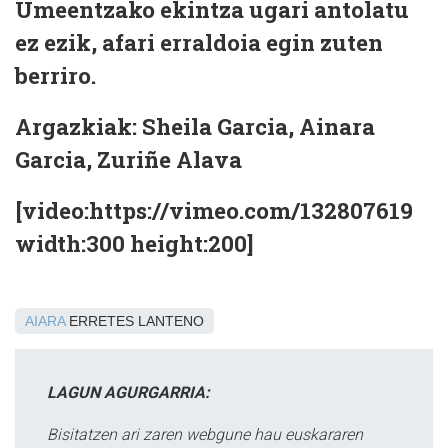
Umeentzako ekintza ugari antolatu
ez ezik, afari erraldoia egin zuten
berriro.
Argazkiak: Sheila Garcia, Ainara
Garcia, Zuriñe Alava
[video:https://vimeo.com/132807619
width:300 height:200]
AIARA
ERRETES LANTENO
LAGUN AGURGARRIA:
Bisitatzen ari zaren webgune hau euskararen