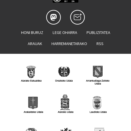
HONI BURUZ
LEGE OHARRA
PUBLIZITATEA
ARAUAK
HARREMANETARAKO
RSS