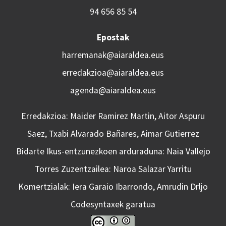
94 656 85 54
Epostak
harremanak@aiaraldea.eus
erredakzioa@aiaraldea.eus
agenda@aiaraldea.eus
Erredakzioa: Maider Ramirez Martin, Aitor Aspuru
Saez, Txabi Alvarado Bañares, Aimar Gutierrez
Bidarte Ikus-entzunezkoen arduraduna: Naia Vallejo
Torres Zuzentzailea: Naroa Salazar Yarritu
Komertzialak: Iera Garaio Ibarrondo, Amrudin Drljo
Codesyntaxek garatua