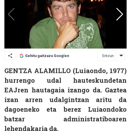
Entzun
Gehitu gaitzazu Googlen
GENTZA ALAMILLO
(Luiaondo, 1977)
hurrengo udal hauteskundetan
EAJren hautagaia izango da. Gaztea
izan arren udalgintzan aritu da
dagoeneko eta berez Luiaondoko
batzar administratiboaren
lehendakaria da.