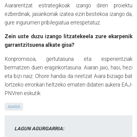
Aiararentzat estrategikoak izango diren proiektu
ezberdinak, jasankorrak izatea ezin bestekoa izango da,
gure ingurumen pribilegiatua errespetatuz.
Zein uste duzu izango litzatekeela zure ekarpenik
garrantzitsuena alkate gisa?
Konpromisoa, gertutasuna eta esperientziak
bermatzen duen eraginkortasuna. Aiaran jaio, hasi, hezi
eta bizi naiz. Ohore handia da niretzat Aiara biziago bat
lortzeko erronkari heltzeko ematen didaten aukera EAJ-
PNVren eskutik.
AIARA
LAGUN AGURGARRIA: