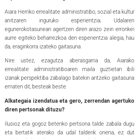
Aiara Herriko errealitate administratibo, sozial eta kultur
anitzaren inguruko esperientzia; Udalaren
egunerokotasunean agertzen diren arazo zein erronkei
aurre egiteko beharrezkoa den esperientzia alegia, hau
da, eraginkorra izateko gaitasuna.
Nire ustez, ezagutza aberasgarria da, Aiarako
errealitate administratiboaren maila guztietan ibili
izanak perspektiba zabalago batekin aritzeko gaitasuna
ematen dit, besteak beste.
Alkategaia izendatua eta gero, zerrendan agertuko
diren pertsonak dituzu?
Ilusioz eta gogoz beteriko pertsona talde zabala dugu
eta bertatik aterako da udal talderik onena, ez dut