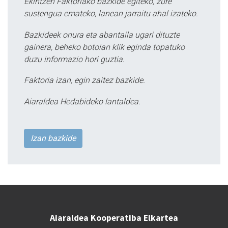
Ekintzen Faktoriako bazkide egiteko, zure
sustengua emateko, lanean jarraitu ahal izateko.
Bazkideek onura eta abantaila ugari dituzte
gainera, beheko botoian klik eginda topatuko
duzu informazio hori guztia.
Faktoria izan, egin zaitez bazkide.
Aiaraldea Hedabideko lantaldea.
Izan bazkide
Aiaraldea Kooperatiba Elkartea