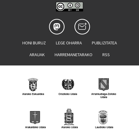
HONI BURUZ
LEGE OHARRA
PUBLIZITATEA
ARAUAK
HARREMANETARAKO
RSS