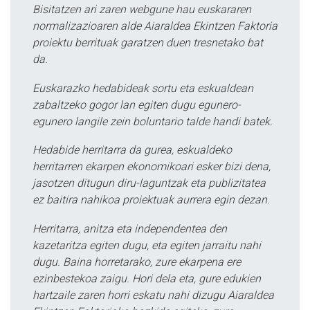
Bisitatzen ari zaren webgune hau euskararen
normalizazioaren alde Aiaraldea Ekintzen Faktoria
proiektu berrituak garatzen duen tresnetako bat
da.
Euskarazko hedabideak sortu eta eskualdean
zabaltzeko gogor lan egiten dugu egunero-
egunero langile zein boluntario talde handi batek.
Hedabide herritarra da gurea, eskualdeko
herritarren ekarpen ekonomikoari esker bizi dena,
jasotzen ditugun diru-laguntzak eta publizitatea
ez baitira nahikoa proiektuak aurrera egin dezan.
Herritarra, anitza eta independentea den
kazetaritza egiten dugu, eta egiten jarraitu nahi
dugu. Baina horretarako, zure ekarpena ere
ezinbestekoa zaigu. Hori dela eta, gure edukien
hartzaile zaren horri eskatu nahi dizugu Aiaraldea