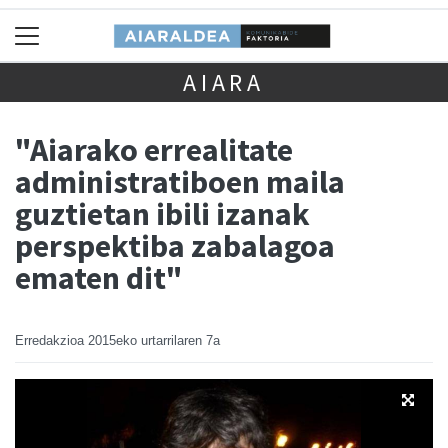
AIARA
"Aiarako errealitate
administratiboen maila
guztietan ibili izanak
perspektiba zabalagoa
ematen dit"
Erredakzioa
2015eko urtarrilaren 7a