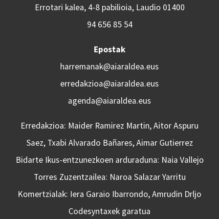
Errotari kalea, 4-8 pabilioia, Laudio 01400
94 656 85 54
Epostak
harremanak@aiaraldea.eus
erredakzioa@aiaraldea.eus
agenda@aiaraldea.eus
Erredakzioa: Maider Ramirez Martin, Aitor Aspuru
Saez, Txabi Alvarado Bañares, Aimar Gutierrez
Bidarte Ikus-entzunezkoen arduraduna: Naia Vallejo
Torres Zuzentzailea: Naroa Salazar Yarritu
Komertzialak: Iera Garaio Ibarrondo, Amrudin Drljo
Codesyntaxek garatua