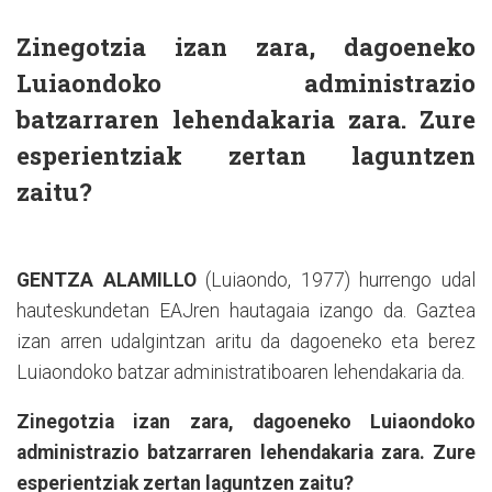
Zinegotzia izan zara, dagoeneko
Luiaondoko administrazio
batzarraren lehendakaria zara. Zure
esperientziak zertan laguntzen
zaitu?
GENTZA ALAMILLO
(Luiaondo, 1977) hurrengo udal
hauteskundetan EAJren hautagaia izango da. Gaztea
izan arren udalgintzan aritu da dagoeneko eta berez
Luiaondoko batzar administratiboaren lehendakaria da.
Zinegotzia izan zara, dagoeneko Luiaondoko
administrazio batzarraren lehendakaria zara. Zure
esperientziak zertan laguntzen zaitu?