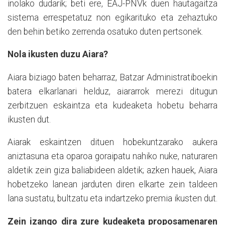
inolako dudarik; beti ere, EAJ-PNVk duen hautagaitza
sistema errespetatuz non egikarituko eta zehaztuko
den behin betiko zerrenda osatuko duten pertsonek.
Nola ikusten duzu Aiara?
Aiara biziago baten beharraz, Batzar Administratiboekin
batera elkarlanari helduz, aiararrok merezi ditugun
zerbitzuen eskaintza eta kudeaketa hobetu beharra
ikusten dut.
Aiarak eskaintzen dituen hobekuntzarako aukera
aniztasuna eta oparoa goraipatu nahiko nuke, naturaren
aldetik zein giza baliabideen aldetik; azken hauek, Aiara
hobetzeko lanean jarduten diren elkarte zein taldeen
lana sustatu, bultzatu eta indartzeko premia ikusten dut.
Zein izango dira zure kudeaketa proposamenaren