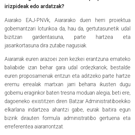
irizpideak edo ardatzak?
Aiarako EAJ-PNVk, Aiararako duen herri proiektua
gobernantzari loturikoa da, hau da, gertutasunetik udal
bizitzan gardentasuna, parte hartzea eta
jasankortasuna dira zutabe nagusiak.
Aiararrak euren arazoei zein kezkei erantzuna emateko
baliabide izan behar gara udal ordezkariok; bestalde
euren proposamenak entzun eta aditzeko parte hartze
eremu errealak martxan jarri beharra ikusten dugu
gobernu eraginkor baten tresna moduan alegia; beti ere,
dagoeneko existitzen diren Batzar Administratiboekiko
elkarlana indartzea ahantzi gabe, eurak baitira egun
bizirik dirauten formula administratibo gertuena eta
erreferentea aiararrontzat.