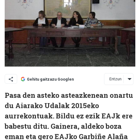
Entzun
Gehitu gaitzazu Googlen
Pasa den asteko asteazkenean onartu
du Aiarako Udalak 2015eko
aurrekontuak. Bildu ez ezik EAJk ere
babestu ditu. Gainera, aldeko boza
eman eta gero EAJko Garbiñe Alaña