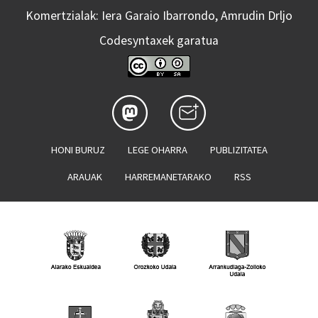
Komertzialak: Iera Garaio Ibarrondo, Amrudin Drljo
Codesyntaxek garatua
HONI BURUZ
LEGE OHARRA
PUBLIZITATEA
ARAUAK
HARREMANETARAKO
RSS