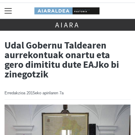
AIARA
Udal Gobernu Taldearen
aurrekontuak onartu eta
gero dimititu dute EAJko bi
zinegotzik
Erredakzioa
2015eko apirilaren 7a