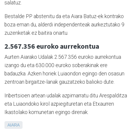
salatuz.
Bestalde PP abstenitu da eta Aiara Batuz-ek kontrako
boza eman du, alderdi independenteak aurkeztutako 9
zuzenketak ez baitira onartu.
2.567.356 euroko aurrekontua
Aurten Aiarako Udalak 2.567.356 euroko aurrekontua
izango du eta 630.000 euroko soberakinak ere
badauzka. Azken horiek Luiaondon egingo den osasun
zentroan birgaitze-lanak gauzatzeko balioko dute.
Inbertsioen artean udalak azpimarratu ditu Arespalditza
eta Luiaondoko kirol azpiegituretan eta Etxaurren
Ikastolako komunetan egingo direnak.
AIARA