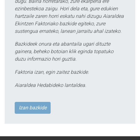
dugu. Baina horretarako, zure ekarpena ere
ezinbestekoa zaigu. Hori dela eta, gure edukien
hartzaile zaren horri eskatu nahi dizugu Aiaraldea
Ekintzen Faktoriako bazkide egiteko, zure
sustengua emateko, lanean jarraitu ahal izateko.
Bazkideek onura eta abantaila ugari dituzte
gainera, beheko botoian klik eginda topatuko
duzu informazio hori guztia.
Faktoria izan, egin zaitez bazkide.
Aiaraldea Hedabideko lantaldea.
Izan bazkide