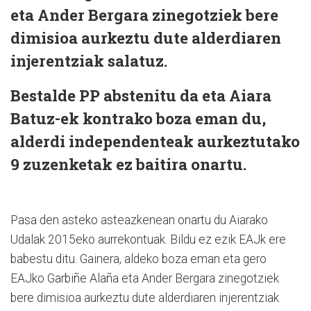
eta Ander Bergara zinegotziek bere
dimisioa aurkeztu dute alderdiaren
injerentziak salatuz.
Bestalde PP abstenitu da eta Aiara
Batuz-ek kontrako boza eman du,
alderdi independenteak aurkeztutako
9 zuzenketak ez baitira onartu.
Pasa den asteko asteazkenean onartu du Aiarako
Udalak 2015eko aurrekontuak. Bildu ez ezik EAJk ere
babestu ditu. Gainera, aldeko boza eman eta gero
EAJko Garbiñe Alaña eta Ander Bergara zinegotziek
bere dimisioa aurkeztu dute alderdiaren injerentziak