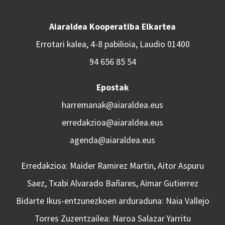
Aiaraldea Kooperatiba Elkartea
Errotari kalea, 4-8 pabilioia, Laudio 01400
94 656 85 54
Epostak
harremanak@aiaraldea.eus
erredakzioa@aiaraldea.eus
agenda@aiaraldea.eus
Erredakzioa: Maider Ramirez Martin, Aitor Aspuru
Saez, Txabi Alvarado Bañares, Aimar Gutierrez
Bidarte Ikus-entzunezkoen arduraduna: Naia Vallejo
Torres Zuzentzailea: Naroa Salazar Yarritu