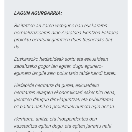
LAGUN AGURGARRIA:
Bisitatzen ari zaren webgune hau euskararen
normalizazioaren alde Aiaraldea Ekintzen Faktoria
proiektu berrituak garatzen duen tresnetako bat
da.
Euskarazko hedabideak sortu eta eskualdean
zabaltzeko gogor lan egiten dugu egunero-
egunero langile zein boluntario talde handi batek.
Hedabide herritarra da gurea, eskualdeko
herritarren ekarpen ekonomikoari esker bizi dena,
jasotzen ditugun diru-laguntzak eta publizitatea
ez baitira nahikoa proiektuak aurrera egin dezan.
Herritarra, anitza eta independentea den
kazetaritza egiten dugu, eta egiten jarraitu nahi