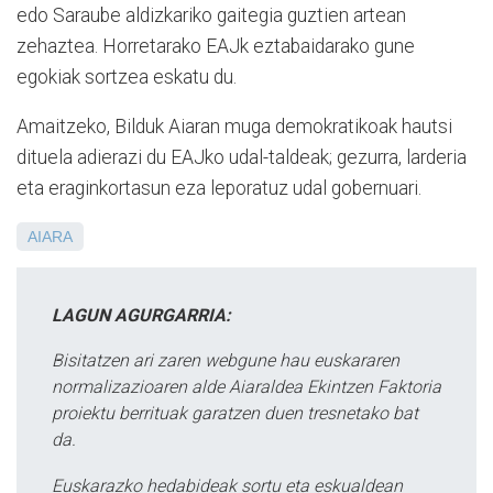
edo Saraube aldizkariko gaitegia guztien artean
zehaztea. Horretarako EAJk eztabaidarako gune
egokiak sortzea eskatu du.
Amaitzeko, Bilduk Aiaran muga demokratikoak hautsi
dituela adierazi du EAJko udal-taldeak; gezurra, larderia
eta eraginkortasun eza leporatuz udal gobernuari.
AIARA
LAGUN AGURGARRIA:
Bisitatzen ari zaren webgune hau euskararen
normalizazioaren alde Aiaraldea Ekintzen Faktoria
proiektu berrituak garatzen duen tresnetako bat
da.
Euskarazko hedabideak sortu eta eskualdean