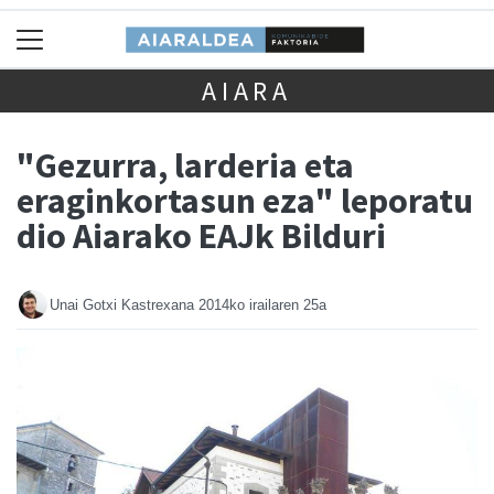
AIARA
"Gezurra, larderia eta
eraginkortasun eza" leporatu
dio Aiarako EAJk Bilduri
Unai Gotxi Kastrexana
2014ko irailaren 25a