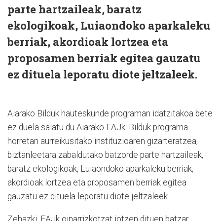
parte hartzaileak, baratz
ekologikoak, Luiaondoko aparkaleku
berriak, akordioak lortzea eta
proposamen berriak egitea gauzatu
ez dituela leporatu diote jeltzaleek.
Aiarako Bilduk hauteskunde programan idatzitakoa bete
ez duela salatu du Aiarako EAJk. Bilduk programa
horretan aurreikusitako instituzioaren gizarteratzea,
biztanleetara zabaldutako batzorde parte hartzaileak,
baratz ekologikoak, Luiaondoko aparkaleku berriak,
akordioak lortzea eta proposamen berriak egitea
gauzatu ez dituela leporatu diote jeltzaleek.
Zehazki, EAJk oinarrizkotzat jotzen dituen batzar