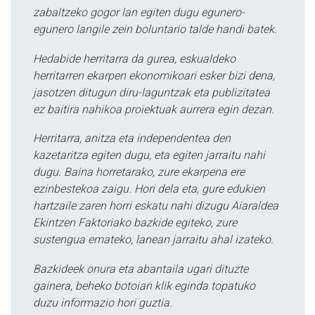
zabaltzeko gogor lan egiten dugu egunero-
egunero langile zein boluntario talde handi batek.
Hedabide herritarra da gurea, eskualdeko
herritarren ekarpen ekonomikoari esker bizi dena,
jasotzen ditugun diru-laguntzak eta publizitatea
ez baitira nahikoa proiektuak aurrera egin dezan.
Herritarra, anitza eta independentea den
kazetaritza egiten dugu, eta egiten jarraitu nahi
dugu. Baina horretarako, zure ekarpena ere
ezinbestekoa zaigu. Hori dela eta, gure edukien
hartzaile zaren horri eskatu nahi dizugu Aiaraldea
Ekintzen Faktoriako bazkide egiteko, zure
sustengua emateko, lanean jarraitu ahal izateko.
Bazkideek onura eta abantaila ugari dituzte
gainera, beheko botoian klik eginda topatuko
duzu informazio hori guztia.