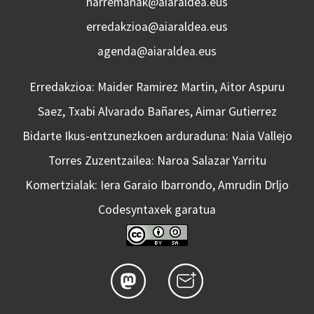
harremanak@aiaraldea.eus
erredakzioa@aiaraldea.eus
agenda@aiaraldea.eus
Erredakzioa: Maider Ramirez Martin, Aitor Aspuru
Saez, Txabi Alvarado Bañares, Aimar Gutierrez
Bidarte Ikus-entzunezkoen arduraduna: Naia Vallejo
Torres Zuzentzailea: Naroa Salazar Yarritu
Komertzialak: Iera Garaio Ibarrondo, Amrudin Drljo
Codesyntaxek garatua