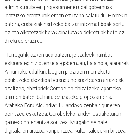
administratiboen proposamenei udal gobernuak
idatzizko erantzunik eman ez izana salatu du. Horrekin
batera, erabakiak hartzeko batzar informatiboak sortu
ez eta alkatetzak berak sinatutako dekretuak bete ez
direla adierazi du.
Horregatik, azken udalbatzan, jeltzaleek hainbat
eskaera egin zioten udal-gobernuari, hala nola, aiararrek
Amurrioko udal kiroldegian prezioen murrizketa
edukitzeko akordioa berandu helaraztearen arrazoiak
azaltzea, ehiztariek Gorobelen ehizatzeko aparteko
baimen baten beharra ez izateko proposamena,
Arabako Foru Aldundiari Luiandoko zenbait guneren
berritzea eskatzea, Gorobeleko landen ustiaketaren
gaineko ordenantza sortzea, Murgako seinale
digitalaren arazoa konpontzea, kultur taldeekin biltzea