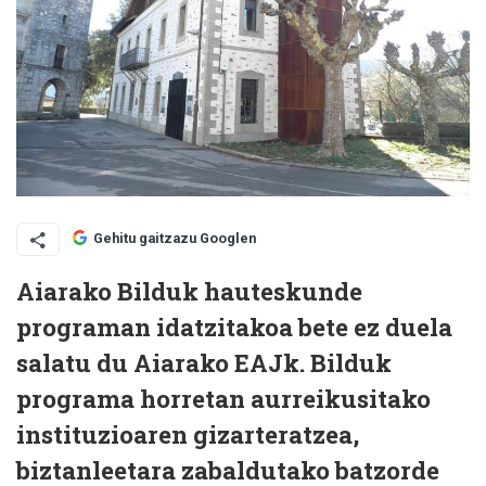
Gehitu gaitzazu Googlen
Aiarako Bilduk hauteskunde
programan idatzitakoa bete ez duela
salatu du Aiarako EAJk. Bilduk
programa horretan aurreikusitako
instituzioaren gizarteratzea,
biztanleetara zabaldutako batzorde