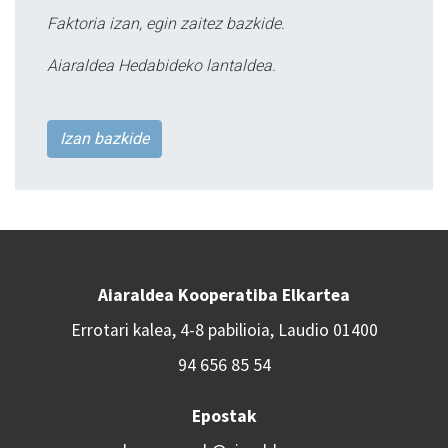
Faktoria izan, egin zaitez bazkide.
Aiaraldea Hedabideko lantaldea.
Izan bazkide
Aiaraldea Kooperatiba Elkartea
Errotari kalea, 4-8 pabilioia, Laudio 01400
94 656 85 54
Epostak