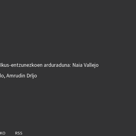
 Ikus-entzunezkoen arduraduna: Naia Vallejo
do, Amrudin Drljo
AKO
RSS