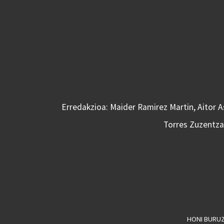
Erredakzioa: Maider Ramirez Martin, Aitor 
Torres Zuzentzai
HONI BURU