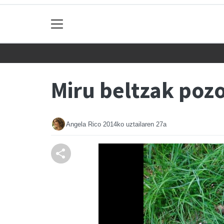
Miru beltzak poz
Angela Rico
2014ko uztailaren 27a