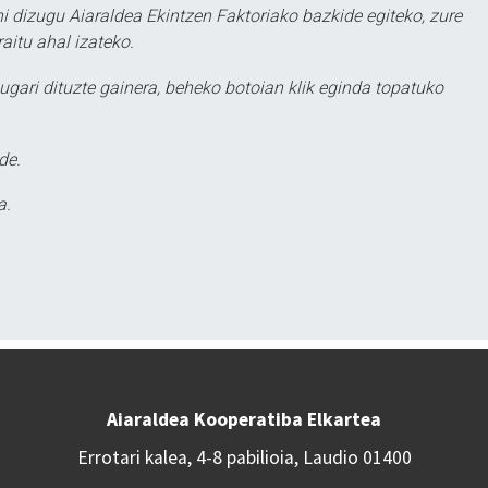
hi dizugu Aiaraldea Ekintzen Faktoriako bazkide egiteko, zure
aitu ahal izateko.
ugari dituzte gainera, beheko botoian klik eginda topatuko
de.
a.
Aiaraldea Kooperatiba Elkartea
Errotari kalea, 4-8 pabilioia, Laudio 01400