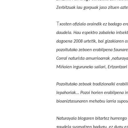
Zerbitzuak lau gorpuak jaso zituen azt
T
xosten ofiziala oraindik ez badago er
daudela
. Hau espektro zabaleko intsek
dagoena 2008
urtetik,
bai gizakiaren o
p
ozoitutako zeboen erabilpena faunare
Corral naturista amurrioarrak ,naturay
Miñoien inguruneko sailari, Ertzantzari
Pozoitutako zeboak tradizionalki erabil
lepahoriak... Pozoi horien erabilpena 
bioaniztasunaren mehatxu larria supos
Naturayala blogaren bitartez hurrengo 
gaudela susmatzen badugu, ez dugu eze