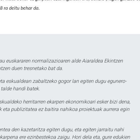
8 ra deitu behar da.
au euskararen normalizazioaren alde Aiaraldea Ekintzen
atzen duen tresnetako bat da.
ta eskualdean zabaltzeko gogor lan egiten dugu egunero-
 talde handi batek.
eskualdeko herritarren ekarpen ekonomikoari esker bizi dena,
 eta publizitatea ez baitira nahikoa proiektuak aurrera egin
ntea den kazetaritza egiten dugu, eta egiten jarraitu nahi
karpena ere ezinbestekoa zaigu. Hori dela eta, gure edukien