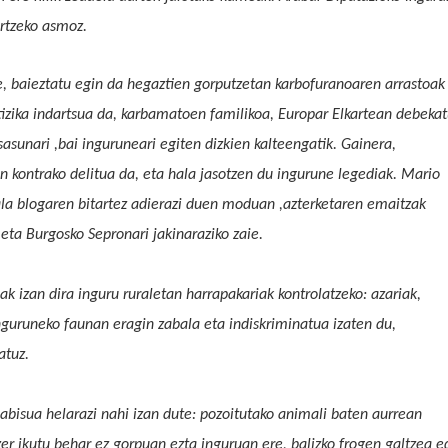
ertzeko asmoz.
e, baieztatu
egin da
hegaztien gorputzetan
karbofuranoaren arrastoak
tizika indartsua da, karbamatoen familikoa, Europar Elkartean deb
e
ka
sasunari ,bai inguruneari egiten dizkien kalteengatik.
Gainera,
n kontrako delitua da,
eta hala jasotzen du
ingurune legediak
. Mario
ala blogaren bitartez adierazi duen moduan ,a
zterketaren emaitzak
 eta Burgosko Sepronari jakinaraziko zaie.
iak izan dira inguru ruraletan harrapakariak kontrolatzeko: azariak,
inguruneko faunan eragin zabala eta indiskriminatua izaten du,
atuz.
abisua helarazi nahi izan dute:
pozoitutako animali baten aurrean
r ikutu behar ez gorpuan ezta inguruan ere, balizko frogen galtzea e