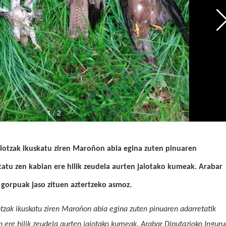
lotzak ikuskatu zi
ren Maroñon
abia egina zuten pinuaren
eztatu zen kabian ere hilik zeudela aurten jaiotako kumeak. Arabar
 gorpuak jaso zituen aztertzeko asmoz.
tzak ikuskatu zi
ren Maroñon
abia egina zuten pinuaren adarretatik
an ere hilik zeudela aurten jaiotako kumeak. Arabar Diputazioko Ingur