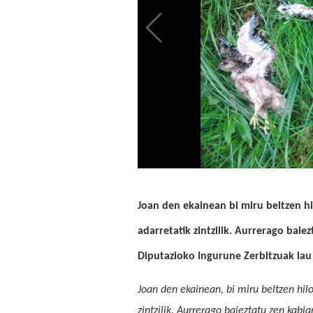
Joan den ekainean bi miru beltzen hi
adarretatik zintzilik. Aurrerago bai
Diputazioko Ingurune Zerbitzuak lau
Joan den ekainean, bi miru beltzen hilo
zintzilik. Aurrerago baieztatu zen kabi