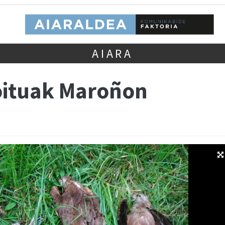
AIARA
oituak Maroñon