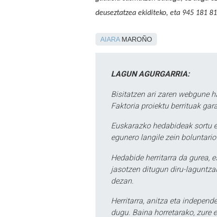
deuseztatzea ekiditeko, eta 945 181 81
AIARA
MAROÑO
LAGUN AGURGARRIA:
Bisitatzen ari zaren webgune h
Faktoria proiektu berrituak gar
Euskarazko hedabideak sortu e
egunero langile zein boluntario
Hedabide herritarra da gurea, 
jasotzen ditugun diru-laguntzak
dezan.
Herritarra, anitza eta independe
dugu. Baina horretarako, zure e