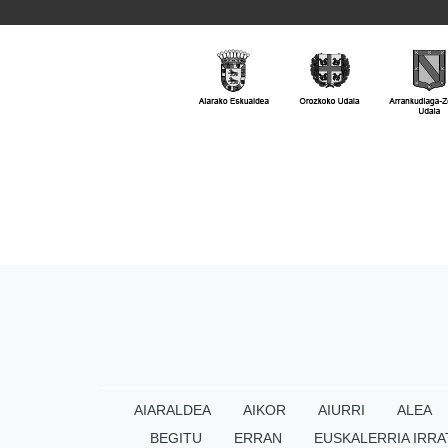
AIARALDEA
AIKOR
AIURRI
ALEA
BEGITU
ERRAN
EUSKALERRIA IRRA