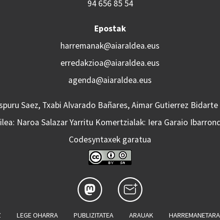
94 656 85 54
Epostak
harremanak@aiaraldea.eus
erredakzioa@aiaraldea.eus
agenda@aiaraldea.eus
Aspuru Saez, Txabi Alvarado Bañares, Aimar Gutierrez Bidarte
lea: Naroa Salazar Yarritu Komertzialak: Iera Garaio Ibarron
Codesyntaxek garatua
Z
LEGE OHARRA
PUBLIZITATEA
ARAUAK
HARREMANETAR