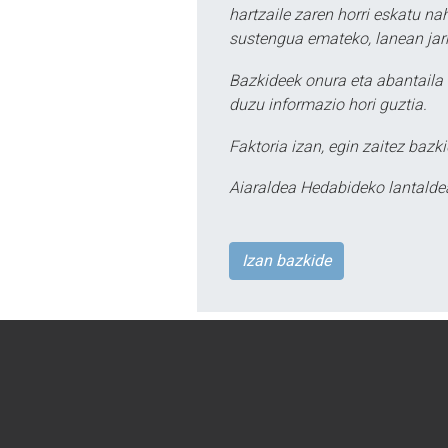
hartzaile zaren horri eskatu na
sustengua emateko, lanean jarr
Bazkideek onura eta abantaila 
duzu informazio hori guztia.
Faktoria izan, egin zaitez bazki
Aiaraldea Hedabideko lantalde
Izan bazkide