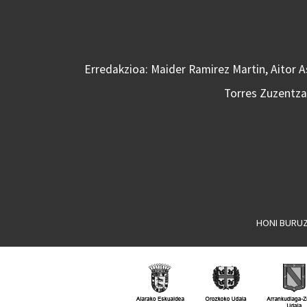
Erredakzioa: Maider Ramirez Martin, Aitor 
Torres Zuzentzai
HONI BURU