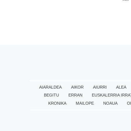
AIARALDEA
AIKOR
AIURRI
ALEA
BEGITU
ERRAN
EUSKALERRIA IRRA
KRONIKA
MAILOPE
NOAUA
O