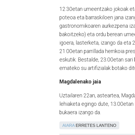
12:30etan umeentzako jokoak eta t
poteoa eta barraskiloen jana izan
gastronomikoaren aurkezpena iza
bakoitzeko) eta ordu berean ume
igoera, lasterketa, izango da eta
21:00etan parrillada herrikoia p
eskutik. Bestalde, 23:00etan sar
emateko su artifizialak botako dit
Magdalenako jaia
Uztailaren 22an, asteartea, Magd
lehiaketa egingo dute, 13:00etan
bukaera izango da.
AIARA
ERRETES LANTENO