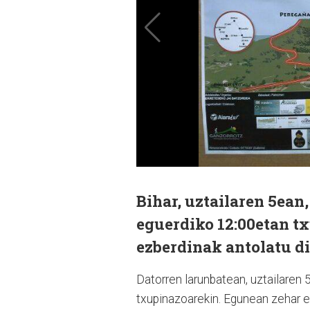
Bihar, uztailaren 5ean
eguerdiko 12:00etan t
ezberdinak antolatu di
Datorren larunbatean, uztailaren 
txupinazoarekin. Egunean zehar ek