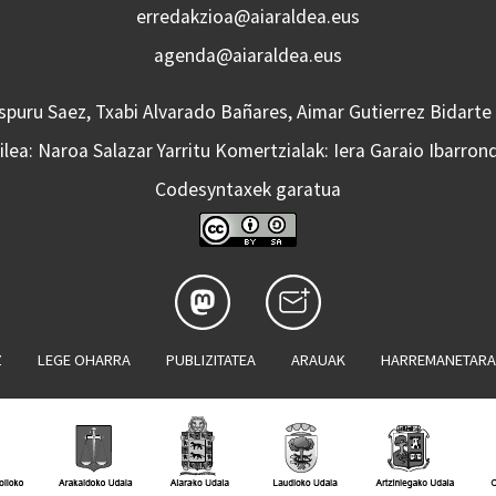
erredakzioa@aiaraldea.eus
agenda@aiaraldea.eus
Aspuru Saez, Txabi Alvarado Bañares, Aimar Gutierrez Bidarte
lea: Naroa Salazar Yarritu Komertzialak: Iera Garaio Ibarron
Codesyntaxek garatua
Z
LEGE OHARRA
PUBLIZITATEA
ARAUAK
HARREMANETAR