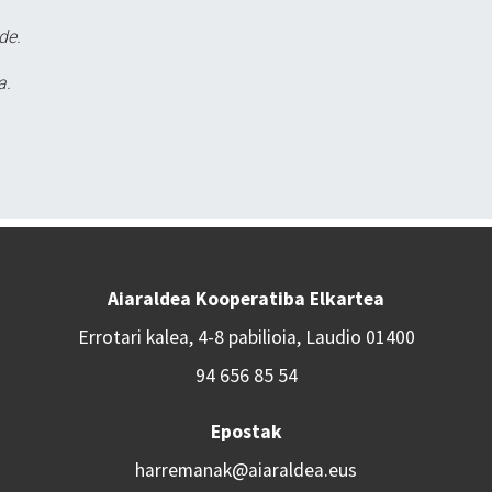
de.
a.
Aiaraldea Kooperatiba Elkartea
Errotari kalea, 4-8 pabilioia, Laudio 01400
94 656 85 54
Epostak
harremanak@aiaraldea.eus