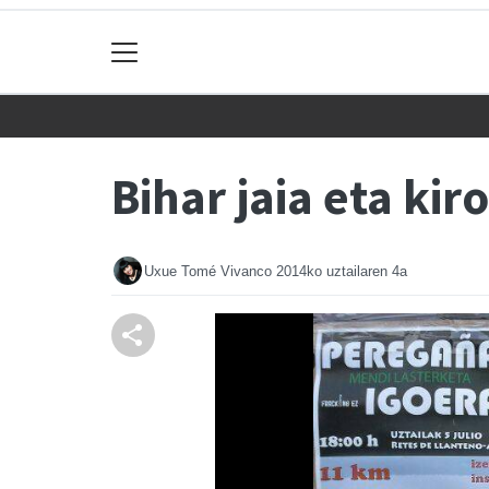
Bihar jaia eta ki
Uxue Tomé Vivanco
2014ko uztailaren 4a