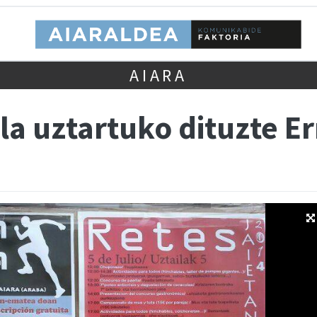
AIARA
rola uztartuko dituzte 