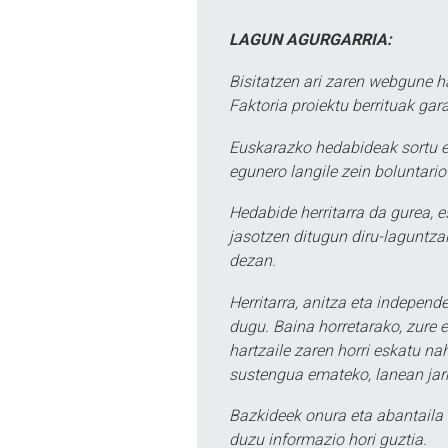
LAGUN AGURGARRIA:
Bisitatzen ari zaren webgune h
Faktoria proiektu berrituak gar
Euskarazko hedabideak sortu e
egunero langile zein boluntario
Hedabide herritarra da gurea, 
jasotzen ditugun diru-laguntzak
dezan.
Herritarra, anitza eta independe
dugu. Baina horretarako, zure e
hartzaile zaren horri eskatu na
sustengua emateko, lanean jarr
Bazkideek onura eta abantaila 
duzu informazio hori guztia.