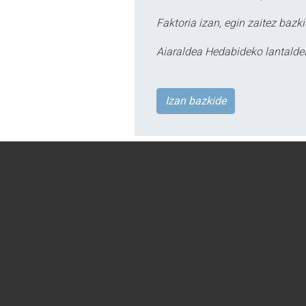
Faktoria izan, egin zaitez bazki
Aiaraldea Hedabideko lantalde
Izan bazkide