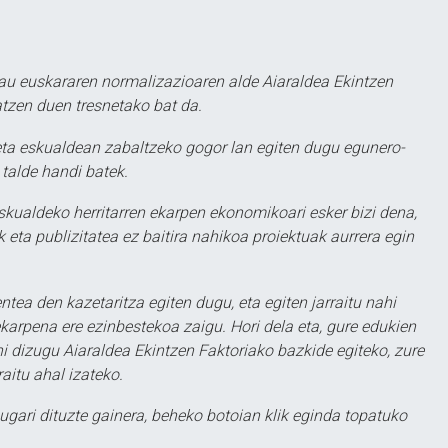
au euskararen normalizazioaren alde Aiaraldea Ekintzen
atzen duen tresnetako bat da.
ta eskualdean zabaltzeko gogor lan egiten dugu egunero-
 talde handi batek.
eskualdeko herritarren ekarpen ekonomikoari esker bizi dena,
 eta publizitatea ez baitira nahikoa proiektuak aurrera egin
ntea den kazetaritza egiten dugu, eta egiten jarraitu nahi
karpena ere ezinbestekoa zaigu. Hori dela eta, gure edukien
hi dizugu Aiaraldea Ekintzen Faktoriako bazkide egiteko, zure
aitu ahal izateko.
ugari dituzte gainera, beheko botoian klik eginda topatuko