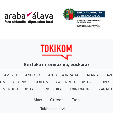
Gertuko informazioa, euskaraz
AMEZTI
ANBOTO
ANTXETA IRRATIA
ATARIA
AZP
TIA
GEURIA
GOIENA
GOIERRI TELEBISTA
GUAIXE
IZMENDI TELEBISTA
ORIO GUKA
TXINTXARRI
ZARAUT
Matx
Gurean
Ttap
Tokikom publizitatea