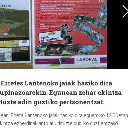
, Erretes Lantenoko jaiak hasiko dira
xupinazoarekin. Egunean zehar ekintza
tuzte adin guztiko pertsonentzat.
5ean, Erreta Lantenoko jaiak hasiko dira eguerdiko 12:00etan
intza ezberdinak antolatu dituzte publiko guztientzako.