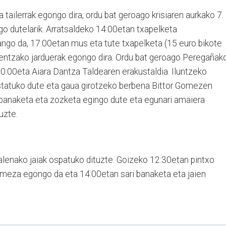
ailerrak egongo dira, ordu bat geroago krisiaren aurkako 7.
go dutelarik. Arratsaldeko 14:00etan txapelketa
ngo da, 17:00etan mus eta tute txapelketa (15 euro bikote
entzako jarduerak egongo dira. Ordu bat geroago Peregañak
 20:00eta Aiara Dantza Taldearen erakustaldia. Iluntzeko
restatuko dute eta gaua girotzeko berbena Bittor Gomezen
i banaketa eta zozketa egingo dute eta egunari amaiera
uzte.
alenako jaiak ospatuko dituzte. Goizeko 12:30etan pintxo
 meza egongo da eta 14:00etan sari banaketa eta jaien