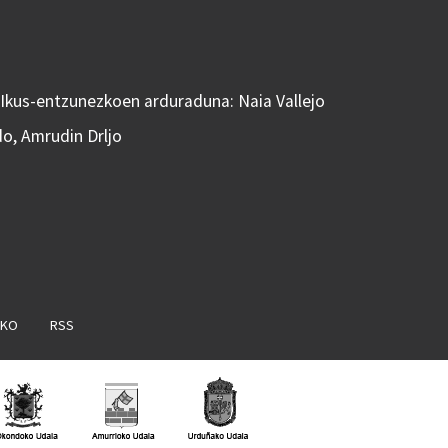
 Ikus-entzunezkoen arduraduna: Naia Vallejo
do, Amrudin Drljo
AKO
RSS