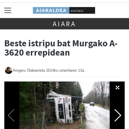
AIARA
Beste istripu bat Murgako A-
3620 errepidean
Aingeru Olabarrieta
2014ko urtarrilaren 13a