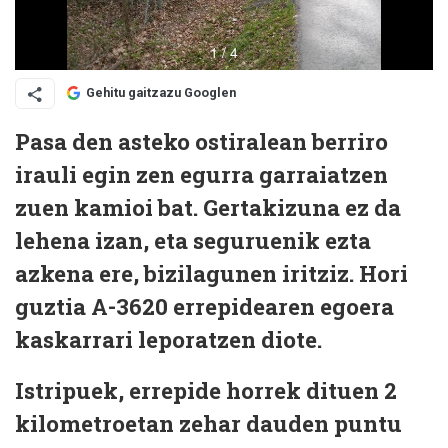
Gehitu gaitzazu Googlen
Pasa den asteko ostiralean berriro
irauli egin zen egurra garraiatzen
zuen kamioi bat. Gertakizuna ez da
lehena izan, eta seguruenik ezta
azkena ere, bizilagunen iritziz. Hori
guztia A-3620 errepidearen egoera
kaskarrari leporatzen diote.
Istripuek, errepide horrek dituen 2
kilometroetan zehar dauden puntu