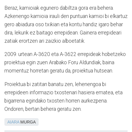
Beraz, kamioiak egunero dabiltza gora era behera.
Azkenengo kamioia irauli den puntuan kamioi bi elkartuz
gero abiadura oso txikian eta kontu handiz igaro behar
dira, lekurik ez baitago errepidean. Gainera errepideari
zatiak erortzen ari zaizkio alboetatik.
2009. urtean A-3620 eta A-3622 errepideak hobetzeko
proiektua egin zuen Arabako Foru Aldundiak, baina
momentuz horretan geratu da, proiektua hutsean.
Proiektua bi zatitan banatu zen, lehenengoa bi
errepideen informazio txostenari hasiera ematea, eta
bigarrena egindako txosten horren aurkezpena.
Ondoren, bertan behera geratu zen.
AIARA
MURGA