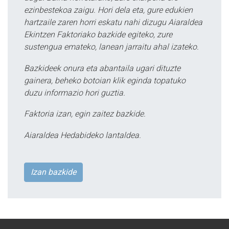
ezinbestekoa zaigu. Hori dela eta, gure edukien
hartzaile zaren horri eskatu nahi dizugu Aiaraldea
Ekintzen Faktoriako bazkide egiteko, zure
sustengua emateko, lanean jarraitu ahal izateko.
Bazkideek onura eta abantaila ugari dituzte
gainera, beheko botoian klik eginda topatuko
duzu informazio hori guztia.
Faktoria izan, egin zaitez bazkide.
Aiaraldea Hedabideko lantaldea.
Izan bazkide