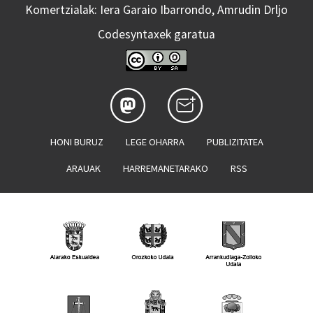
Komertzialak: Iera Garaio Ibarrondo, Amrudin Drljo
Codesyntaxek garatua
HONI BURUZ
LEGE OHARRA
PUBLIZITATEA
ARAUAK
HARREMANETARAKO
RSS