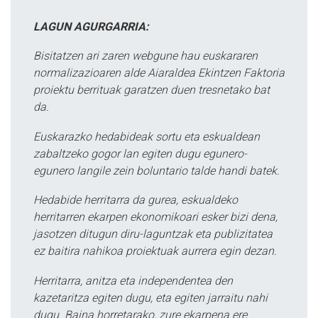
LAGUN AGURGARRIA:
Bisitatzen ari zaren webgune hau euskararen
normalizazioaren alde Aiaraldea Ekintzen Faktoria
proiektu berrituak garatzen duen tresnetako bat
da.
Euskarazko hedabideak sortu eta eskualdean
zabaltzeko gogor lan egiten dugu egunero-
egunero langile zein boluntario talde handi batek.
Hedabide herritarra da gurea, eskualdeko
herritarren ekarpen ekonomikoari esker bizi dena,
jasotzen ditugun diru-laguntzak eta publizitatea
ez baitira nahikoa proiektuak aurrera egin dezan.
Herritarra, anitza eta independentea den
kazetaritza egiten dugu, eta egiten jarraitu nahi
dugu. Baina horretarako, zure ekarpena ere