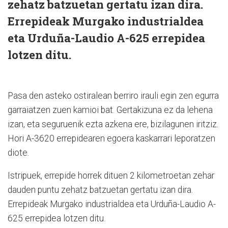
zehatz batzuetan gertatu izan dira.
Errepideak Murgako industrialdea
eta Urduña-Laudio A-625 errepidea
lotzen ditu.
Pasa den asteko ostiralean berriro irauli egin zen egurra
garraiatzen zuen kamioi bat. Gertakizuna ez da lehena
izan, eta seguruenik ezta azkena ere, bizilagunen iritziz.
Hori A-3620 errepidearen egoera kaskarrari leporatzen
diote.
Istripuek, errepide horrek dituen 2 kilometroetan zehar
dauden puntu zehatz batzuetan gertatu izan dira.
Errepideak Murgako industrialdea eta Urduña-Laudio A-
625 errepidea lotzen ditu.