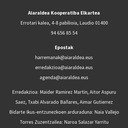
Aiaraldea Kooperatiba Elkartea
Errotari kalea, 4-8 pabilioia, Laudio 01400
94 656 85 54
Epostak
harremanak@aiaraldea.eus
erredakzioa@aiaraldea.eus
agenda@aiaraldea.eus
Erredakzioa: Maider Ramirez Martin, Aitor Aspuru
Saez, Txabi Alvarado Bañares, Aimar Gutierrez
Bidarte Ikus-entzunezkoen arduraduna: Naia Vallejo
Torres Zuzentzailea: Naroa Salazar Yarritu