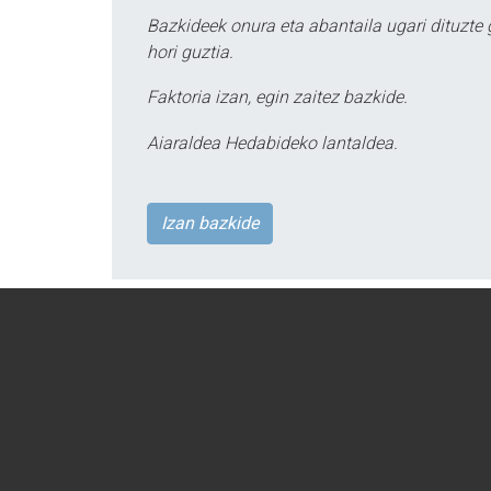
Bazkideek onura eta abantaila ugari dituzte
hori guztia.
Faktoria izan, egin zaitez bazkide.
Aiaraldea Hedabideko lantaldea.
Izan bazkide