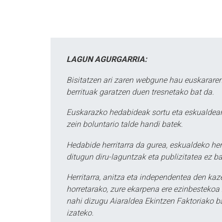
LAGUN AGURGARRIA:
Bisitatzen ari zaren webgune hau euskararen
berrituak garatzen duen tresnetako bat da.
Euskarazko hedabideak sortu eta eskualdean
zein boluntario talde handi batek.
Hedabide herritarra da gurea, eskualdeko her
ditugun diru-laguntzak eta publizitatea ez ba
Herritarra, anitza eta independentea den kaze
horretarako, zure ekarpena ere ezinbestekoa z
nahi dizugu Aiaraldea Ekintzen Faktoriako ba
izateko.