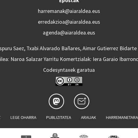
Epostak
harremanak@aiaraldea.eus
erredakzioa@aiaraldea.eus
agenda@aiaraldea.eus
Aspuru Saez, Txabi Alvarado Bañares, Aimar Gutierrez Bidarte
lea: Naroa Salazar Yarritu Komertzialak: Iera Garaio Ibarron
Codesyntaxek garatua
Z
LEGE OHARRA
PUBLIZITATEA
ARAUAK
HARREMANETAR