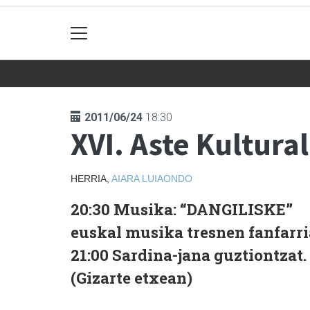
2011/06/24
18:30
XVI. Aste Kultura
HERRIA,
AIARA
LUIAONDO
20:30 Musika: “DANGILISKE”
euskal musika tresnen fanfarri
21:00 Sardina-jana guztiontzat.
(Gizarte etxean)