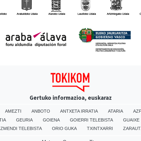
Gertuko informazioa, euskaraz
AMEZTI
ANBOTO
ANTXETA IRRATIA
ATARIA
AZP
TIA
GEURIA
GOIENA
GOIERRI TELEBISTA
GUAIXE
IZMENDI TELEBISTA
ORIO GUKA
TXINTXARRI
ZARAUT