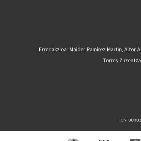
Erredakzioa: Maider Ramirez Martin, Aitor 
Torres Zuzentzai
HONI BURU