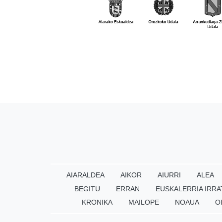
AIARALDEA
AIKOR
AIURRI
ALEA
BEGITU
ERRAN
EUSKALERRIA IRRA
KRONIKA
MAILOPE
NOAUA
O