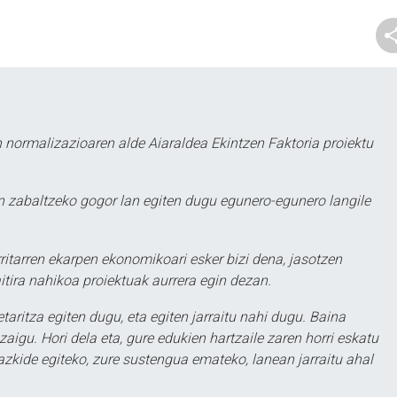
 normalizazioaren alde Aiaraldea Ekintzen Faktoria proiektu
 zabaltzeko gogor lan egiten dugu egunero-egunero langile
ritarren ekarpen ekonomikoari esker bizi dena, jasotzen
itira nahikoa proiektuak aurrera egin dezan.
taritza egiten dugu, eta egiten jarraitu nahi dugu. Baina
aigu. Hori dela eta, gure edukien hartzaile zaren horri eskatu
zkide egiteko, zure sustengua emateko, lanean jarraitu ahal