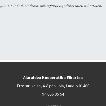
 gainera, beheko botoian klik eginda topatuko duzu informazio
Aiaraldea Kooperatiba Elkartea
Errotari kalea, 4-8 pabilioia, Laudio 01400
94 656 85 54