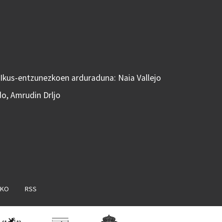
 Ikus-entzunezkoen arduraduna: Naia Vallejo
do, Amrudin Drljo
AKO
RSS