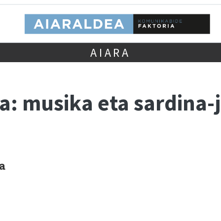
AIARA
la: musika eta sardina-
a