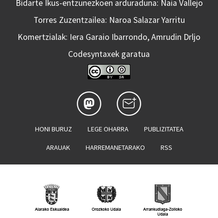
Bidarte Ikus-entzunezkoen arduraduna: Naia Vallejo
Torres Zuzentzailea: Naroa Salazar Yarritu
Komertzialak: Iera Garaio Ibarrondo, Amrudin Drljo
Codesyntaxek garatua
HONI BURUZ
LEGE OHARRA
PUBLIZITATEA
ARAUAK
HARREMANETARAKO
RSS