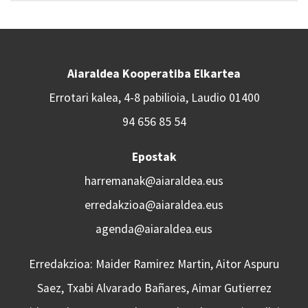
Aiaraldea Kooperatiba Elkartea
Errotari kalea, 4-8 pabilioia, Laudio 01400
94 656 85 54
Epostak
harremanak@aiaraldea.eus
erredakzioa@aiaraldea.eus
agenda@aiaraldea.eus
Erredakzioa: Maider Ramirez Martin, Aitor Aspuru
Saez, Txabi Alvarado Bañares, Aimar Gutierrez