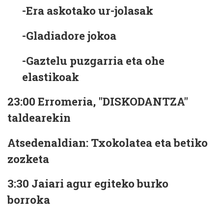
-Era askotako ur-jolasak
-Gladiadore jokoa
-Gaztelu puzgarria eta ohe
elastikoak
23:00
Erromeria, "DISKODANTZA"
taldearekin
Atsedenaldian: Txokolatea eta betiko
zozketa
3:30
Jaiari agur egiteko burko
borroka