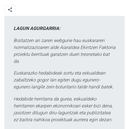
LAGUN AGURGARRIA:
Bisitatzen ari zaren webgune hau euskararen
normalizazioaren alde Aiaraldea Ekintzen Faktoria
proiektu berrituak garatzen duen tresnetako bat
da.
Euskarazko hedabideak sortu eta eskualdean
zabaltzeko gogor lan egiten dugu egunero-
egunero langile zein boluntario talde handi batek.
Hedabide herritarra da gurea, eskualdeko
herritarren ekarpen ekonomikoari esker bizi dena,
jasotzen ditugun diru-laguntzak eta publizitatea
ez baitira nahikoa proiektuak aurrera egin dezan.