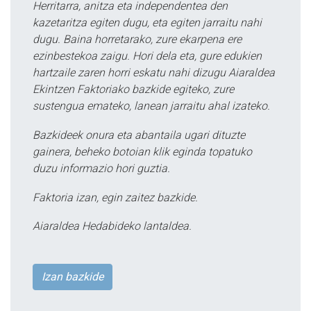
Herritarra, anitza eta independentea den
kazetaritza egiten dugu, eta egiten jarraitu nahi
dugu. Baina horretarako, zure ekarpena ere
ezinbestekoa zaigu. Hori dela eta, gure edukien
hartzaile zaren horri eskatu nahi dizugu Aiaraldea
Ekintzen Faktoriako bazkide egiteko, zure
sustengua emateko, lanean jarraitu ahal izateko.
Bazkideek onura eta abantaila ugari dituzte
gainera, beheko botoian klik eginda topatuko
duzu informazio hori guztia.
Faktoria izan, egin zaitez bazkide.
Aiaraldea Hedabideko lantaldea.
Izan bazkide