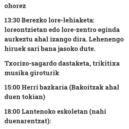
ohorez
13:30
Berezko lore-lehiaketa:
loreontzietan edo lore-zentro eginda
aurkeztu ahal izango dira. Lehenengo
hiruek sari bana jasoko dute.
Txorizo-sagardo dastaketa, trikitixa
musika giroturik
15:00
Herri bazkaria (Bakoitzak ahal
duen tokian)
18:00
Lantenoko eskoletan (nahi
duenarentzat):