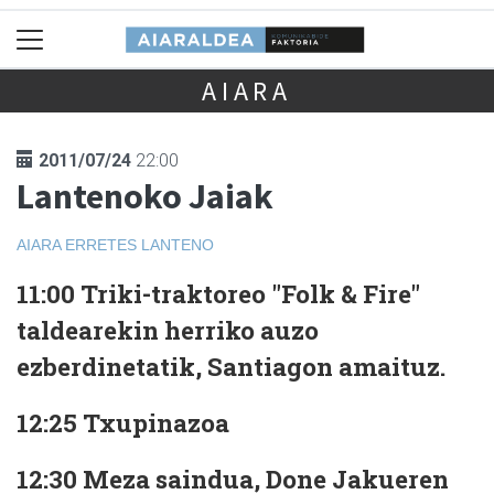
AIARA
2011/07/24
22:00
Lantenoko Jaiak
AIARA
ERRETES LANTENO
11:00
Triki-traktoreo "Folk & Fire"
taldearekin herriko auzo
ezberdinetatik, Santiagon amaituz.
12:25
Txupinazoa
12:30
Meza saindua, Done Jakueren