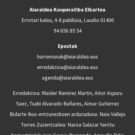
Aiaraldea Kooperatiba Elkartea
Errotari kalea, 4-8 pabilioia, Laudio 01400
94 656 85 54
Epostak
harremanak@aiaraldea.eus
erredakzioa@aiaraldea.eus
agenda@aiaraldea.eus
Erredakzioa: Maider Ramirez Martin, Aitor Aspuru
Saez, Txabi Alvarado Bañares, Aimar Gutierrez
Bidarte Ikus-entzunezkoen arduraduna: Naia Vallejo
Torres Zuzentzailea: Naroa Salazar Yarritu