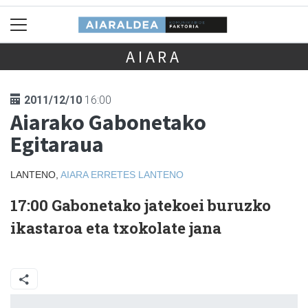
AIARA
2011/12/10
16:00
Aiarako Gabonetako
Egitaraua
LANTENO,
AIARA
ERRETES LANTENO
17:00
Gabonetako jatekoei buruzko
ikastaroa eta txokolate jana