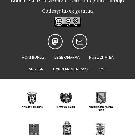
Komertzialak: Iera Garaio Ibarrondo, Amrudin Drljo
Codesyntaxek garatua
HONI BURUZ
LEGE OHARRA
PUBLIZITATEA
ARAUAK
HARREMANETARAKO
RSS