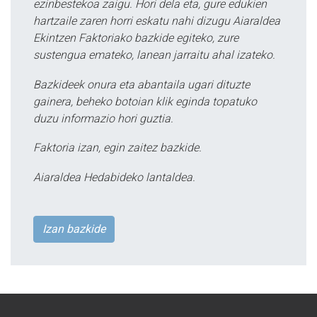
ezinbestekoa zaigu. Hori dela eta, gure edukien
hartzaile zaren horri eskatu nahi dizugu Aiaraldea
Ekintzen Faktoriako bazkide egiteko, zure
sustengua emateko, lanean jarraitu ahal izateko.
Bazkideek onura eta abantaila ugari dituzte
gainera, beheko botoian klik eginda topatuko
duzu informazio hori guztia.
Faktoria izan, egin zaitez bazkide.
Aiaraldea Hedabideko lantaldea.
Izan bazkide