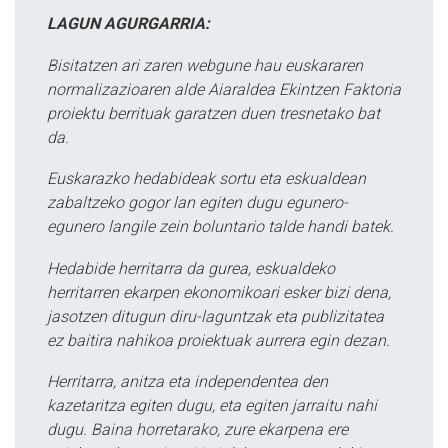
LAGUN AGURGARRIA:
Bisitatzen ari zaren webgune hau euskararen
normalizazioaren alde Aiaraldea Ekintzen Faktoria
proiektu berrituak garatzen duen tresnetako bat
da.
Euskarazko hedabideak sortu eta eskualdean
zabaltzeko gogor lan egiten dugu egunero-
egunero langile zein boluntario talde handi batek.
Hedabide herritarra da gurea, eskualdeko
herritarren ekarpen ekonomikoari esker bizi dena,
jasotzen ditugun diru-laguntzak eta publizitatea
ez baitira nahikoa proiektuak aurrera egin dezan.
Herritarra, anitza eta independentea den
kazetaritza egiten dugu, eta egiten jarraitu nahi
dugu. Baina horretarako, zure ekarpena ere