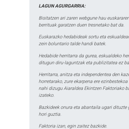
LAGUN AGURGARRIA:
Bisitatzen ari zaren webgune hau euskararen
berrituak garatzen duen tresnetako bat da.
Euskarazko hedabideak sortu eta eskualdean
zein boluntario talde handi batek.
Hedabide herritarra da gurea, eskualdeko her
ditugun diru-laguntzak eta publizitatea ez ba
Herritarra, anitza eta independentea den kaze
horretarako, zure ekarpena ere ezinbestekoa z
nahi dizugu Aiaraldea Ekintzen Faktoriako ba
izateko.
Bazkideek onura eta abantaila ugari dituzte
hori guztia.
Faktoria izan, egin zaitez bazkide.