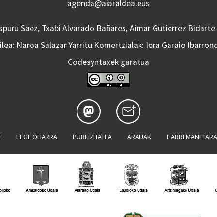
agenda@aiaraldea.eus
Aspuru Saez, Txabi Alvarado Bañares, Aimar Gutierrez Bidarte
lea: Naroa Salazar Yarritu Komertzialak: Iera Garaio Ibarron
Codesyntaxek garatua
Z
LEGE OHARRA
PUBLIZITATEA
ARAUAK
HARREMANETAR