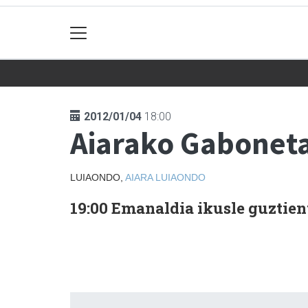
2012/01/04
18:00
Aiarako Gaboneta
LUIAONDO,
AIARA
LUIAONDO
19:00
Emanaldia ikusle guztien