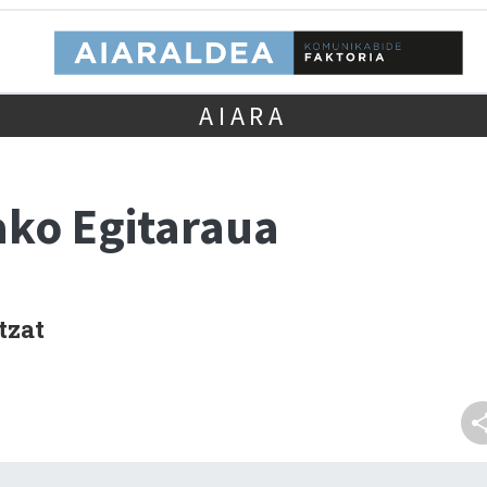
AIARA
ko Egitaraua
tzat