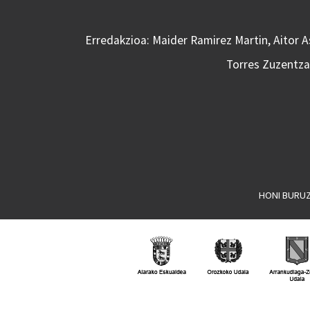
Erredakzioa: Maider Ramirez Martin, Aitor 
Torres Zuzentzai
HONI BURU