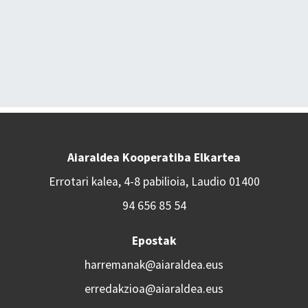
Aiaraldea Kooperatiba Elkartea
Errotari kalea, 4-8 pabilioia, Laudio 01400
94 656 85 54
Epostak
harremanak@aiaraldea.eus
erredakzioa@aiaraldea.eus