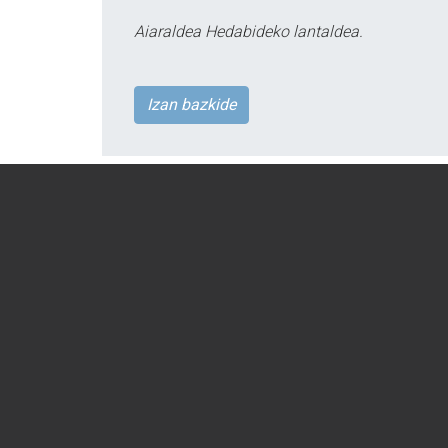
Aiaraldea Hedabideko lantaldea.
Izan bazkide