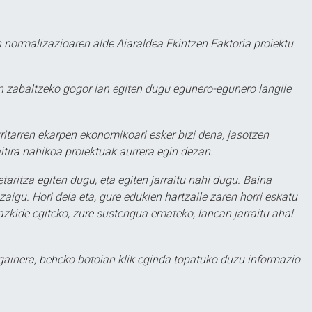
 normalizazioaren alde Aiaraldea Ekintzen Faktoria proiektu
 zabaltzeko gogor lan egiten dugu egunero-egunero langile
ritarren ekarpen ekonomikoari esker bizi dena, jasotzen
itira nahikoa proiektuak aurrera egin dezan.
taritza egiten dugu, eta egiten jarraitu nahi dugu. Baina
aigu. Hori dela eta, gure edukien hartzaile zaren horri eskatu
zkide egiteko, zure sustengua emateko, lanean jarraitu ahal
 gainera, beheko botoian klik eginda topatuko duzu informazio