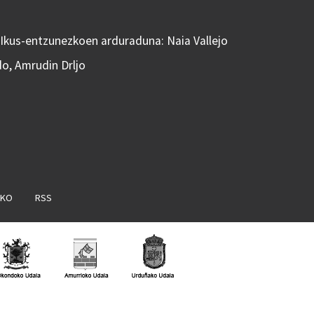
 Ikus-entzunezkoen arduraduna: Naia Vallejo
do, Amrudin Drljo
AKO
RSS