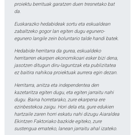
proiektu berrituak garatzen duen tresnetako bat
da.
Euskarazko hedabideak sortu eta eskualdean
zabaltzeko gogor lan egiten dugu egunero-
egunero langile zein boluntario talde handi batek.
Hedabide herritarra da gurea, eskualdeko
herritarren ekarpen ekonomikoari esker bizi dena,
jasotzen ditugun diru-laguntzak eta publizitatea
ez baitira nahikoa proiektuak aurrera egin dezan.
Herritarra, anitza eta independentea den
kazetaritza egiten dugu, eta egiten jarraitu nahi
dugu. Baina horretarako, zure ekarpena ere
ezinbestekoa zaigu. Hori dela eta, gure edukien
hartzaile zaren horri eskatu nahi dizugu Aiaraldea
Ekintzen Faktoriako bazkide egiteko, zure
sustengua emateko, lanean jarraitu ahal izateko.