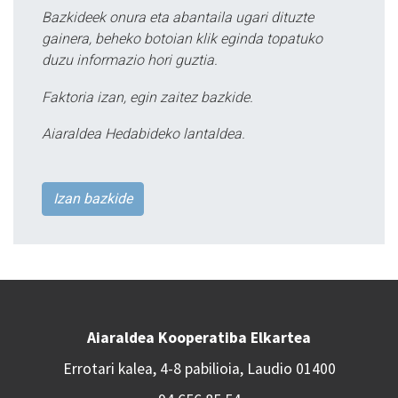
Bazkideek onura eta abantaila ugari dituzte
gainera, beheko botoian klik eginda topatuko
duzu informazio hori guztia.
Faktoria izan, egin zaitez bazkide.
Aiaraldea Hedabideko lantaldea.
Izan bazkide
Aiaraldea Kooperatiba Elkartea
Errotari kalea, 4-8 pabilioia, Laudio 01400