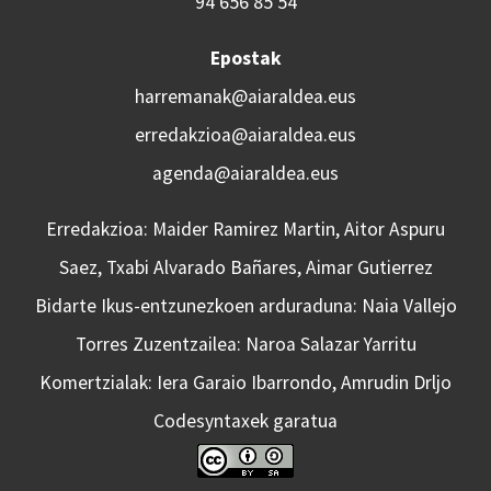
94 656 85 54
Epostak
harremanak@aiaraldea.eus
erredakzioa@aiaraldea.eus
agenda@aiaraldea.eus
Erredakzioa: Maider Ramirez Martin, Aitor Aspuru
Saez, Txabi Alvarado Bañares, Aimar Gutierrez
Bidarte Ikus-entzunezkoen arduraduna: Naia Vallejo
Torres Zuzentzailea: Naroa Salazar Yarritu
Komertzialak: Iera Garaio Ibarrondo, Amrudin Drljo
Codesyntaxek garatua