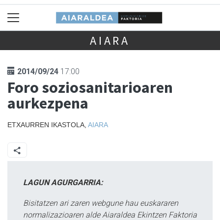
AIARA
2014/09/24
17:00
Foro soziosanitarioaren
aurkezpena
ETXAURREN IKASTOLA,
AIARA
LAGUN AGURGARRIA:
Bisitatzen ari zaren webgune hau euskararen
normalizazioaren alde Aiaraldea Ekintzen Faktoria