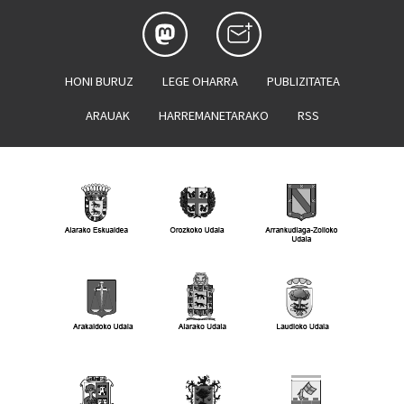
HONI BURUZ
LEGE OHARRA
PUBLIZITATEA
ARAUAK
HARREMANETARAKO
RSS