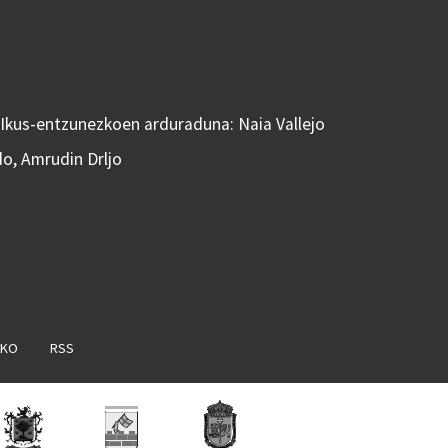
 Ikus-entzunezkoen arduraduna: Naia Vallejo
do, Amrudin Drljo
AKO
RSS