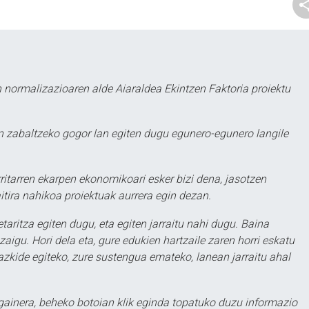
 normalizazioaren alde Aiaraldea Ekintzen Faktoria proiektu
 zabaltzeko gogor lan egiten dugu egunero-egunero langile
ritarren ekarpen ekonomikoari esker bizi dena, jasotzen
itira nahikoa proiektuak aurrera egin dezan.
taritza egiten dugu, eta egiten jarraitu nahi dugu. Baina
aigu. Hori dela eta, gure edukien hartzaile zaren horri eskatu
zkide egiteko, zure sustengua emateko, lanean jarraitu ahal
 gainera, beheko botoian klik eginda topatuko duzu informazio