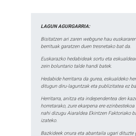
LAGUN AGURGARRIA:
Bisitatzen ari zaren webgune hau euskararen
berrituak garatzen duen tresnetako bat da.
Euskarazko hedabideak sortu eta eskualdean
zein boluntario talde handi batek.
Hedabide herritarra da gurea, eskualdeko her
ditugun diru-laguntzak eta publizitatea ez ba
Herritarra, anitza eta independentea den kaze
horretarako, zure ekarpena ere ezinbestekoa z
nahi dizugu Aiaraldea Ekintzen Faktoriako ba
izateko.
Bazkideek onura eta abantaila ugari dituzte