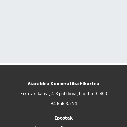
Aiaraldea Kooperatiba Elkartea
Errotari kalea, 4-8 pabilioia, Laudio 01400
94 656 85 54
Epostak