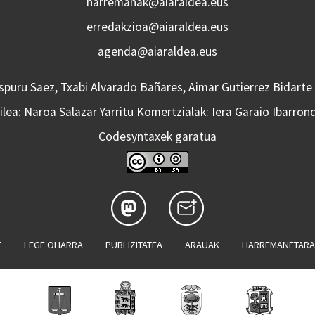
harremanak@aiaraldea.eus
erredakzioa@aiaraldea.eus
agenda@aiaraldea.eus
Aspuru Saez, Txabi Alvarado Bañares, Aimar Gutierrez Bidarte
lea: Naroa Salazar Yarritu Komertzialak: Iera Garaio Ibarron
Codesyntaxek garatua
Z
LEGE OHARRA
PUBLIZITATEA
ARAUAK
HARREMANETAR