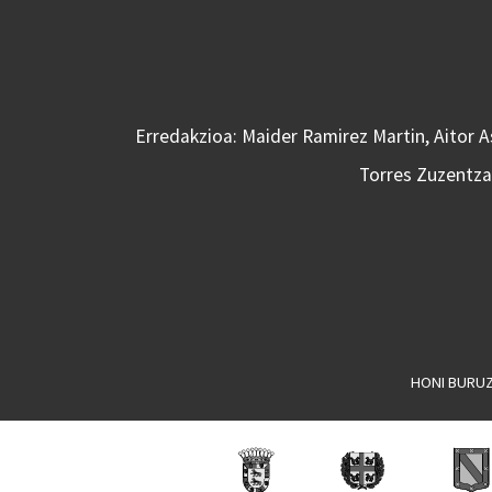
Erredakzioa: Maider Ramirez Martin, Aitor 
Torres Zuzentzai
HONI BURU