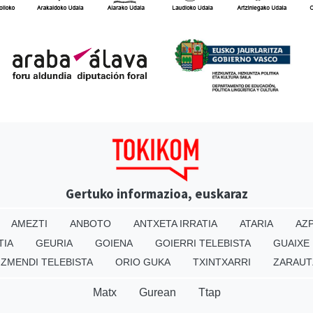
Gertuko informazioa, euskaraz
AMEZTI
ANBOTO
ANTXETA IRRATIA
ATARIA
AZP
TIA
GEURIA
GOIENA
GOIERRI TELEBISTA
GUAIXE
IZMENDI TELEBISTA
ORIO GUKA
TXINTXARRI
ZARAUT
Matx
Gurean
Ttap