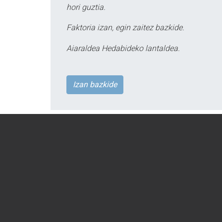
hori guztia.
Faktoria izan, egin zaitez bazkide.
Aiaraldea Hedabideko lantaldea.
Izan bazkide