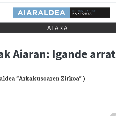
AIARA
k Aiaran: Igande arrat
aldea “Arkakusoaren Zirkoa” )