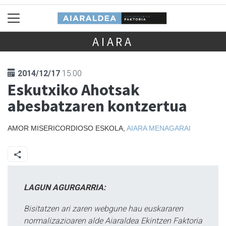
AIARA
2014/12/17
15:00
Eskutxiko Ahotsak
abesbatzaren kontzertua
AMOR MISERICORDIOSO ESKOLA,
AIARA
MENAGARAI
LAGUN AGURGARRIA:
Bisitatzen ari zaren webgune hau euskararen
normalizazioaren alde Aiaraldea Ekintzen Faktoria