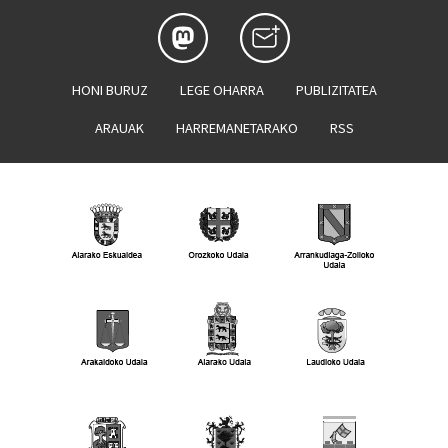
HONI BURUZ
LEGE OHARRA
PUBLIZITATEA
ARAUAK
HARREMANETARAKO
RSS