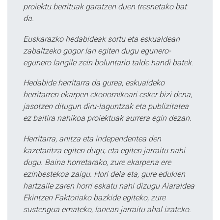
proiektu berrituak garatzen duen tresnetako bat
da.
Euskarazko hedabideak sortu eta eskualdean
zabaltzeko gogor lan egiten dugu egunero-
egunero langile zein boluntario talde handi batek.
Hedabide herritarra da gurea, eskualdeko
herritarren ekarpen ekonomikoari esker bizi dena,
jasotzen ditugun diru-laguntzak eta publizitatea
ez baitira nahikoa proiektuak aurrera egin dezan.
Herritarra, anitza eta independentea den
kazetaritza egiten dugu, eta egiten jarraitu nahi
dugu. Baina horretarako, zure ekarpena ere
ezinbestekoa zaigu. Hori dela eta, gure edukien
hartzaile zaren horri eskatu nahi dizugu Aiaraldea
Ekintzen Faktoriako bazkide egiteko, zure
sustengua emateko, lanean jarraitu ahal izateko.