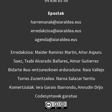
94 656 85 54
Epostak
harremanak@aiaraldea.eus
erredakzioa@aiaraldea.eus
agenda@aiaraldea.eus
Erredakzioa: Maider Ramirez Martin, Aitor Aspuru
Saez, Txabi Alvarado Bañares, Aimar Gutierrez
Bidarte Ikus-entzunezkoen arduraduna: Naia Vallejo
Torres Zuzentzailea: Naroa Salazar Yarritu
Komertzialak: Iera Garaio Ibarrondo, Amrudin Drljo
Codesyntaxek garatua