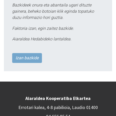
Bazkideek onura eta abantaila ugari dituzte
gainera, beheko botoian klik eginda topatuko
duzu informazio hori guztia.
Faktoria izan, egin zaitez bazkide.
Aiaraldea Hedabideko lantaldea.
Izan bazkide
Aiaraldea Kooperatiba Elkartea
Errotari kalea, 4-8 pabilioia, Laudio 01400