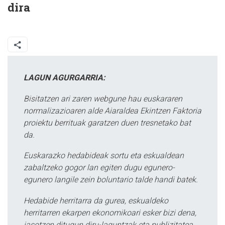
dira
LAGUN AGURGARRIA:
Bisitatzen ari zaren webgune hau euskararen
normalizazioaren alde Aiaraldea Ekintzen Faktoria
proiektu berrituak garatzen duen tresnetako bat
da.
Euskarazko hedabideak sortu eta eskualdean
zabaltzeko gogor lan egiten dugu egunero-
egunero langile zein boluntario talde handi batek.
Hedabide herritarra da gurea, eskualdeko
herritarren ekarpen ekonomikoari esker bizi dena,
jasotzen ditugun diru-laguntzak eta publizitatea