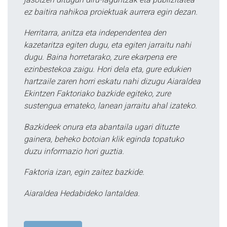
ez baitira nahikoa proiektuak aurrera egin dezan.
Herritarra, anitza eta independentea den
kazetaritza egiten dugu, eta egiten jarraitu nahi
dugu. Baina horretarako, zure ekarpena ere
ezinbestekoa zaigu. Hori dela eta, gure edukien
hartzaile zaren horri eskatu nahi dizugu Aiaraldea
Ekintzen Faktoriako bazkide egiteko, zure
sustengua emateko, lanean jarraitu ahal izateko.
Bazkideek onura eta abantaila ugari dituzte
gainera, beheko botoian klik eginda topatuko
duzu informazio hori guztia.
Faktoria izan, egin zaitez bazkide.
Aiaraldea Hedabideko lantaldea.