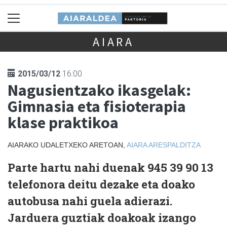
AIARA
2015/03/12
16:00
Nagusientzako ikasgelak:
Gimnasia eta fisioterapia
klase praktikoa
AIARAKO UDALETXEKO ARETOAN,
AIARA
ARESPALDITZA
Parte hartu nahi duenak 945 39 90 13
telefonora deitu dezake eta doako
autobusa nahi guela adierazi.
Jarduera guztiak doakoak izango