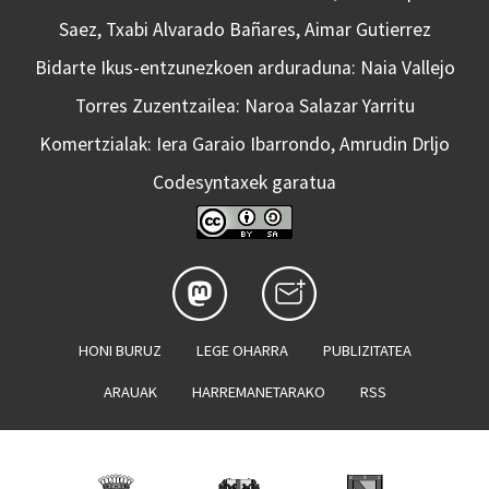
Saez, Txabi Alvarado Bañares, Aimar Gutierrez
Bidarte Ikus-entzunezkoen arduraduna: Naia Vallejo
Torres Zuzentzailea: Naroa Salazar Yarritu
Komertzialak: Iera Garaio Ibarrondo, Amrudin Drljo
Codesyntaxek garatua
HONI BURUZ
LEGE OHARRA
PUBLIZITATEA
ARAUAK
HARREMANETARAKO
RSS