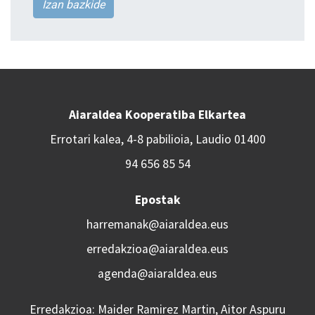
Izan bazkide
Aiaraldea Kooperatiba Elkartea
Errotari kalea, 4-8 pabilioia, Laudio 01400
94 656 85 54
Epostak
harremanak@aiaraldea.eus
erredakzioa@aiaraldea.eus
agenda@aiaraldea.eus
Erredakzioa: Maider Ramirez Martin, Aitor Aspuru