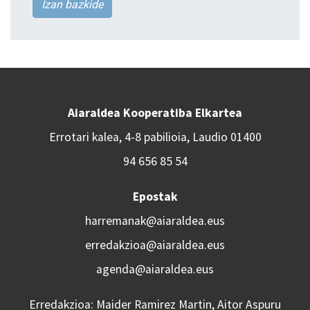
Izan bazkide
Aiaraldea Kooperatiba Elkartea
Errotari kalea, 4-8 pabilioia, Laudio 01400
94 656 85 54
Epostak
harremanak@aiaraldea.eus
erredakzioa@aiaraldea.eus
agenda@aiaraldea.eus
Erredakzioa: Maider Ramirez Martin, Aitor Aspuru