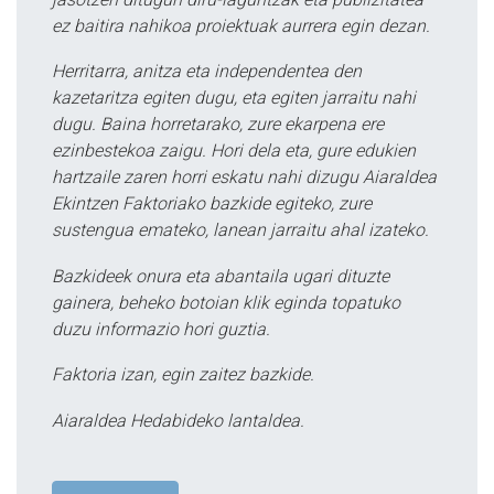
ez baitira nahikoa proiektuak aurrera egin dezan.
Herritarra, anitza eta independentea den
kazetaritza egiten dugu, eta egiten jarraitu nahi
dugu. Baina horretarako, zure ekarpena ere
ezinbestekoa zaigu. Hori dela eta, gure edukien
hartzaile zaren horri eskatu nahi dizugu Aiaraldea
Ekintzen Faktoriako bazkide egiteko, zure
sustengua emateko, lanean jarraitu ahal izateko.
Bazkideek onura eta abantaila ugari dituzte
gainera, beheko botoian klik eginda topatuko
duzu informazio hori guztia.
Faktoria izan, egin zaitez bazkide.
Aiaraldea Hedabideko lantaldea.