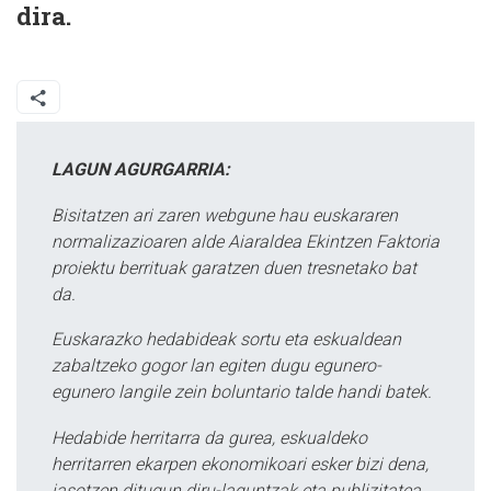
dira.
LAGUN AGURGARRIA:
Bisitatzen ari zaren webgune hau euskararen
normalizazioaren alde Aiaraldea Ekintzen Faktoria
proiektu berrituak garatzen duen tresnetako bat
da.
Euskarazko hedabideak sortu eta eskualdean
zabaltzeko gogor lan egiten dugu egunero-
egunero langile zein boluntario talde handi batek.
Hedabide herritarra da gurea, eskualdeko
herritarren ekarpen ekonomikoari esker bizi dena,
jasotzen ditugun diru-laguntzak eta publizitatea