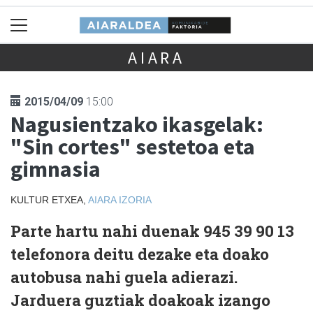
AIARA
2015/04/09
15:00
Nagusientzako ikasgelak:
"Sin cortes" sestetoa eta
gimnasia
KULTUR ETXEA,
AIARA
IZORIA
Parte hartu nahi duenak 945 39 90 13
telefonora deitu dezake eta doako
autobusa nahi guela adierazi.
Jarduera guztiak doakoak izango