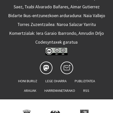
Saez, Txabi Alvarado Bañares, Aimar Gutierrez
Bidarte Ikus-entzunezkoen arduraduna: Naia Vallejo
Torres Zuzentzailea: Naroa Salazar Yarritu
Komertzialak: Iera Garaio Ibarrondo, Amrudin Drljo
Codesyntaxek garatua
HONI BURUZ
LEGE OHARRA
PUBLIZITATEA
ARAUAK
HARREMANETARAKO
RSS