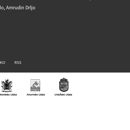
do, Amrudin Drljo
AKO
RSS