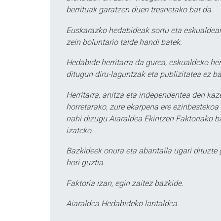
berrituak garatzen duen tresnetako bat da.
Euskarazko hedabideak sortu eta eskualdean
zein boluntario talde handi batek.
Hedabide herritarra da gurea, eskualdeko her
ditugun diru-laguntzak eta publizitatea ez ba
Herritarra, anitza eta independentea den kaze
horretarako, zure ekarpena ere ezinbestekoa z
nahi dizugu Aiaraldea Ekintzen Faktoriako ba
izateko.
Bazkideek onura eta abantaila ugari dituzte
hori guztia.
Faktoria izan, egin zaitez bazkide.
Aiaraldea Hedabideko lantaldea.