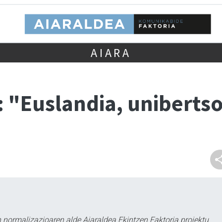
AIARA
: "Euslandia, unibertso
 normalizazioaren alde Aiaraldea Ekintzen Faktoria proiektu