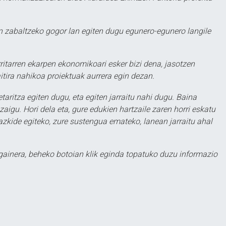
 zabaltzeko gogor lan egiten dugu egunero-egunero langile
ritarren ekarpen ekonomikoari esker bizi dena, jasotzen
itira nahikoa proiektuak aurrera egin dezan.
taritza egiten dugu, eta egiten jarraitu nahi dugu. Baina
aigu. Hori dela eta, gure edukien hartzaile zaren horri eskatu
zkide egiteko, zure sustengua emateko, lanean jarraitu ahal
 gainera, beheko botoian klik eginda topatuko duzu informazio