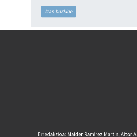
Izan bazkide
Erredakzioa: Maider Ramirez Martin, Aitor 