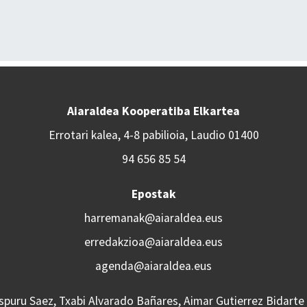
Aiaraldea Kooperatiba Elkartea
Errotari kalea, 4-8 pabilioia, Laudio 01400
94 656 85 54
Epostak
harremanak@aiaraldea.eus
erredakzioa@aiaraldea.eus
agenda@aiaraldea.eus
Aspuru Saez, Txabi Alvarado Bañares, Aimar Gutierrez Bidarte