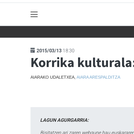
2015/03/13
18:30
Korrika kulturala
AIARAKO UDALETXEA,
AIARA
ARESPALDITZA
LAGUN AGURGARRIA:
Bisitatzen ari zaren webgune hau euskararen