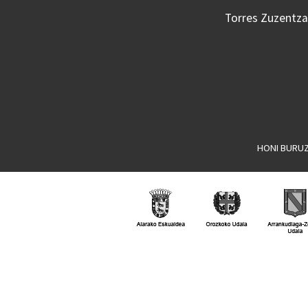
Torres Zuzentzai
HONI BURU