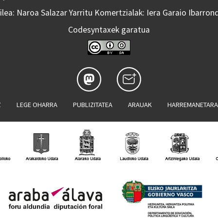
lea: Naroa Salazar Yarritu Komertzialak: Iera Garaio Ibarron
Codesyntaxek garatua
Z
LEGE OHARRA
PUBLIZITATEA
ARAUAK
HARREMANETAR