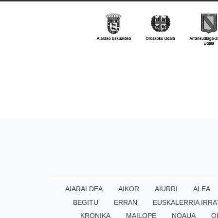
AIARALDEA
AIKOR
AIURRI
ALEA
BEGITU
ERRAN
EUSKALERRIA IRRA
KRONIKA
MAILOPE
NOAUA
O