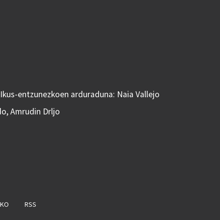
 Ikus-entzunezkoen arduraduna: Naia Vallejo
do, Amrudin Drljo
AKO
RSS