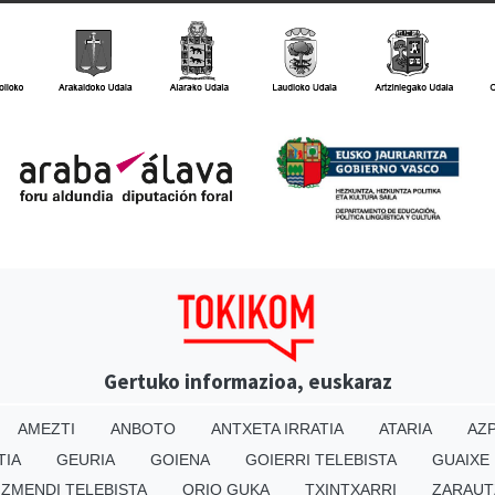
Gertuko informazioa, euskaraz
AMEZTI
ANBOTO
ANTXETA IRRATIA
ATARIA
AZP
TIA
GEURIA
GOIENA
GOIERRI TELEBISTA
GUAIXE
IZMENDI TELEBISTA
ORIO GUKA
TXINTXARRI
ZARAUT