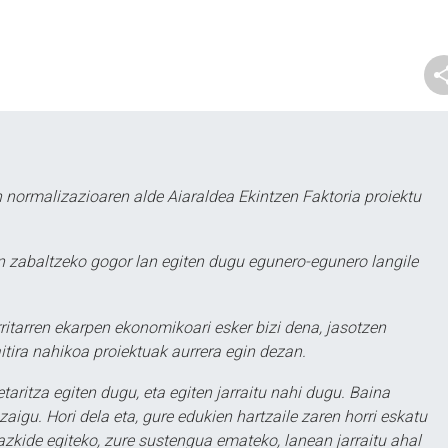
 normalizazioaren alde Aiaraldea Ekintzen Faktoria proiektu
 zabaltzeko gogor lan egiten dugu egunero-egunero langile
ritarren ekarpen ekonomikoari esker bizi dena, jasotzen
itira nahikoa proiektuak aurrera egin dezan.
taritza egiten dugu, eta egiten jarraitu nahi dugu. Baina
aigu. Hori dela eta, gure edukien hartzaile zaren horri eskatu
zkide egiteko, zure sustengua emateko, lanean jarraitu ahal