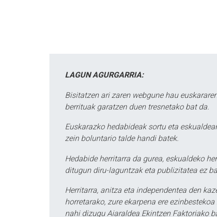
LAGUN AGURGARRIA:
Bisitatzen ari zaren webgune hau euskararen
berrituak garatzen duen tresnetako bat da.
Euskarazko hedabideak sortu eta eskualdean
zein boluntario talde handi batek.
Hedabide herritarra da gurea, eskualdeko her
ditugun diru-laguntzak eta publizitatea ez ba
Herritarra, anitza eta independentea den kaze
horretarako, zure ekarpena ere ezinbestekoa z
nahi dizugu Aiaraldea Ekintzen Faktoriako ba