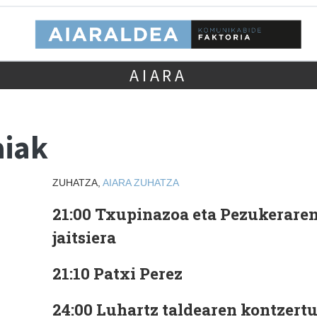
AIARA
aiak
ZUHATZA,
AIARA
ZUHATZA
21:00 Txupinazoa eta Pezukerare
jaitsiera
21:10 Patxi Perez
24:00 Luhartz taldearen kontzert