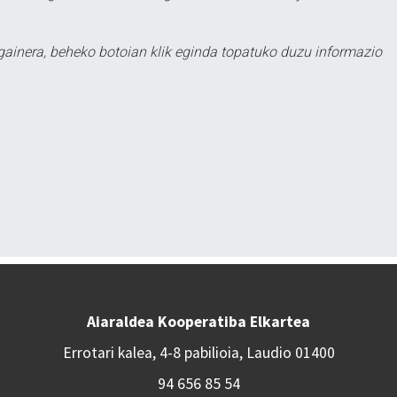
 gainera, beheko botoian klik eginda topatuko duzu informazio
Aiaraldea Kooperatiba Elkartea
Errotari kalea, 4-8 pabilioia, Laudio 01400
94 656 85 54