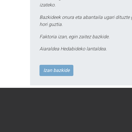
izateko.
Bazkideek onura eta abantaila ugari dituzte
hori guztia.
Faktoria izan, egin zaitez bazkide.
Aiaraldea Hedabideko lantaldea.
Izan bazkide