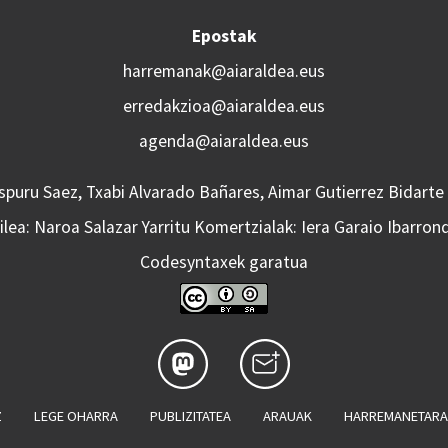
Epostak
harremanak@aiaraldea.eus
erredakzioa@aiaraldea.eus
agenda@aiaraldea.eus
Aspuru Saez, Txabi Alvarado Bañares, Aimar Gutierrez Bidarte
lea: Naroa Salazar Yarritu Komertzialak: Iera Garaio Ibarron
Codesyntaxek garatua
Z
LEGE OHARRA
PUBLIZITATEA
ARAUAK
HARREMANETAR