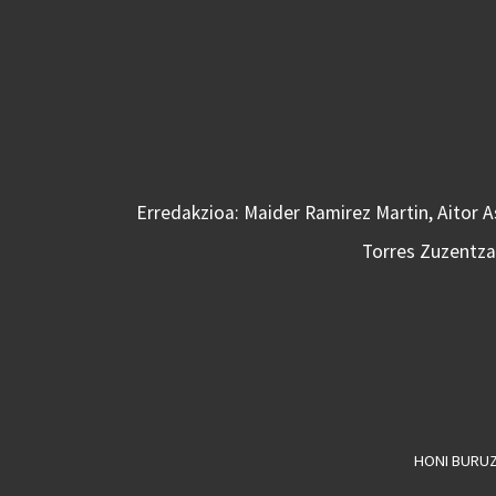
Erredakzioa: Maider Ramirez Martin, Aitor 
Torres Zuzentzai
HONI BURU