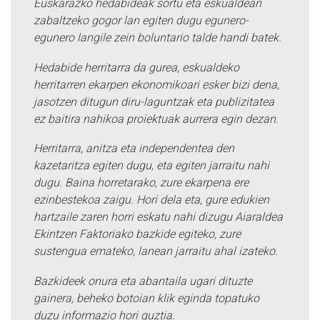
Euskarazko hedabideak sortu eta eskualdean
zabaltzeko gogor lan egiten dugu egunero-
egunero langile zein boluntario talde handi batek.
Hedabide herritarra da gurea, eskualdeko
herritarren ekarpen ekonomikoari esker bizi dena,
jasotzen ditugun diru-laguntzak eta publizitatea
ez baitira nahikoa proiektuak aurrera egin dezan.
Herritarra, anitza eta independentea den
kazetaritza egiten dugu, eta egiten jarraitu nahi
dugu. Baina horretarako, zure ekarpena ere
ezinbestekoa zaigu. Hori dela eta, gure edukien
hartzaile zaren horri eskatu nahi dizugu Aiaraldea
Ekintzen Faktoriako bazkide egiteko, zure
sustengua emateko, lanean jarraitu ahal izateko.
Bazkideek onura eta abantaila ugari dituzte
gainera, beheko botoian klik eginda topatuko
duzu informazio hori guztia.