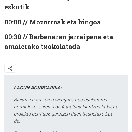
eskutik
00:00 // Mozorroak eta bingoa
00:30 // Berbenaren jarraipena eta
amaierako txokolatada
LAGUN AGURGARRIA:
Bisitatzen ari zaren webgune hau euskararen
normalizazioaren alde Aiaraldea Ekintzen Faktoria
proiektu berrituak garatzen duen tresnetako bat
da.