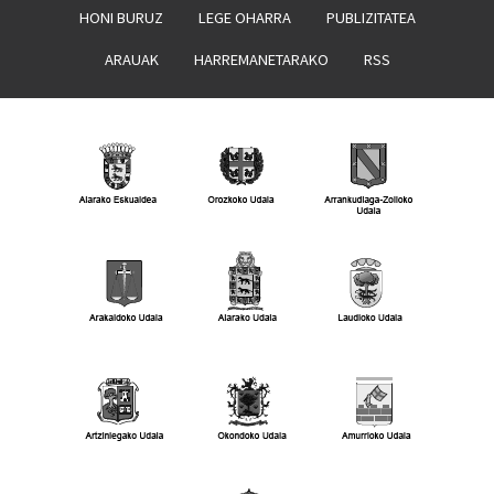
HONI BURUZ
LEGE OHARRA
PUBLIZITATEA
ARAUAK
HARREMANETARAKO
RSS