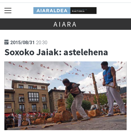
AIARA
2015/08/31
20:30
Soxoko Jaiak: astelehena