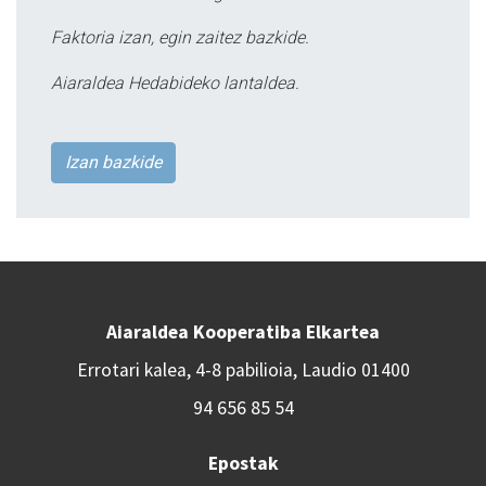
Faktoria izan, egin zaitez bazkide.
Aiaraldea Hedabideko lantaldea.
Izan bazkide
Aiaraldea Kooperatiba Elkartea
Errotari kalea, 4-8 pabilioia, Laudio 01400
94 656 85 54
Epostak