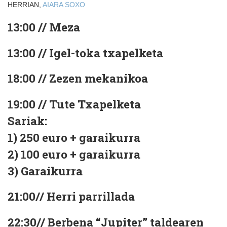
HERRIAN,
AIARA
SOXO
13:00 // Meza
13:00 // Igel-toka txapelketa
18:00 // Zezen mekanikoa
19:00 // Tute Txapelketa
Sariak:
1) 250 euro + garaikurra
2) 100 euro + garaikurra
3) Garaikurra
21:00// Herri parrillada
22:30// Berbena “Jupiter” taldearen