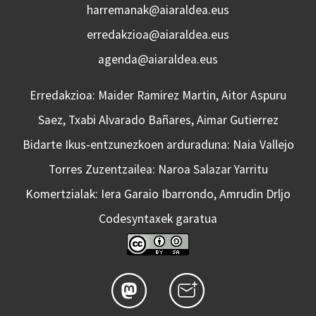
harremanak@aiaraldea.eus
erredakzioa@aiaraldea.eus
agenda@aiaraldea.eus
Erredakzioa: Maider Ramirez Martin, Aitor Aspuru
Saez, Txabi Alvarado Bañares, Aimar Gutierrez
Bidarte Ikus-entzunezkoen arduraduna: Naia Vallejo
Torres Zuzentzailea: Naroa Salazar Yarritu
Komertzialak: Iera Garaio Ibarrondo, Amrudin Drljo
Codesyntaxek garatua