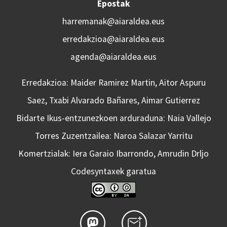
Epostak
harremanak@aiaraldea.eus
erredakzioa@aiaraldea.eus
agenda@aiaraldea.eus
Erredakzioa: Maider Ramirez Martin, Aitor Aspuru
Saez, Txabi Alvarado Bañares, Aimar Gutierrez
Bidarte Ikus-entzunezkoen arduraduna: Naia Vallejo
Torres Zuzentzailea: Naroa Salazar Yarritu
Komertzialak: Iera Garaio Ibarrondo, Amrudin Drljo
Codesyntaxek garatua