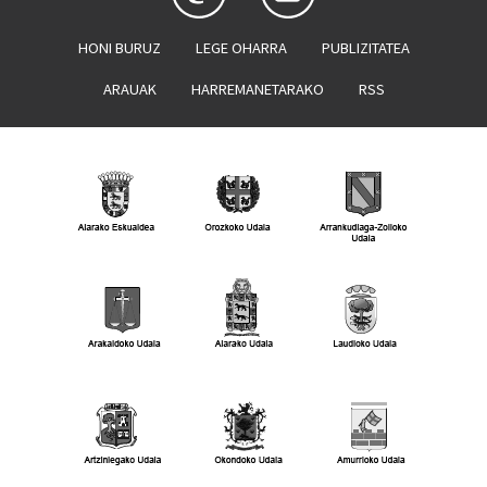
HONI BURUZ
LEGE OHARRA
PUBLIZITATEA
ARAUAK
HARREMANETARAKO
RSS