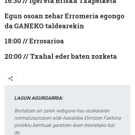
16:30 // Igel eta Briska Txapelketa
Egun osoan zehar Erromeria egongo
da GANEKO taldearekin
18:00 // Errosarioa
20:00 // Txahal eder baten zozketa
LAGUN AGURGARRIA:
Bisitatzen ari zaren webgune hau euskararen
normalizazioaren alde Aiaraldea Ekintzen Faktoria
proiektu berrituak garatzen duen tresnetako bat
da.