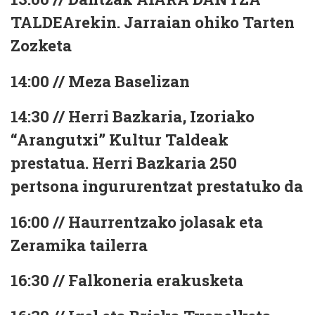
TALDEArekin. Jarraian ohiko Tarten
Zozketa
14:00 // Meza Baselizan
14:30 // Herri Bazkaria, Izoriako
“Arangutxi” Kultur Taldeak
prestatua. Herri Bazkaria 250
pertsona ingururentzat prestatuko da
16:00 // Haurrentzako jolasak eta
Zeramika tailerra
16:30 // Falkoneria erakusketa