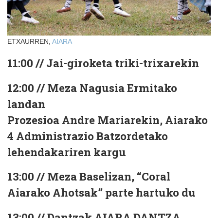
ETXAURREN,
AIARA
11:00 // Jai-giroketa triki-trixarekin
12:00 // Meza Nagusia Ermitako
landan
Prozesioa Andre Mariarekin, Aiarako
4 Administrazio Batzordetako
lehendakariren kargu
13:00 // Meza Baselizan, “Coral
Aiarako Ahotsak” parte hartuko du
13:00 // Dantzak AIARA DANTZA