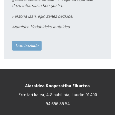
duzu informazio hori guztia.
Faktoria izan, egin zaitez bazkide.
Aiaraldea Hedabideko lantaldea.
Izan bazkide
Aiaraldea Kooperatiba Elkartea
Errotari kalea, 4-8 pabilioia, Laudio 01400
94 656 85 54