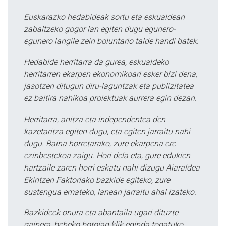
Euskarazko hedabideak sortu eta eskualdean
zabaltzeko gogor lan egiten dugu egunero-
egunero langile zein boluntario talde handi batek.
Hedabide herritarra da gurea, eskualdeko
herritarren ekarpen ekonomikoari esker bizi dena,
jasotzen ditugun diru-laguntzak eta publizitatea
ez baitira nahikoa proiektuak aurrera egin dezan.
Herritarra, anitza eta independentea den
kazetaritza egiten dugu, eta egiten jarraitu nahi
dugu. Baina horretarako, zure ekarpena ere
ezinbestekoa zaigu. Hori dela eta, gure edukien
hartzaile zaren horri eskatu nahi dizugu Aiaraldea
Ekintzen Faktoriako bazkide egiteko, zure
sustengua emateko, lanean jarraitu ahal izateko.
Bazkideek onura eta abantaila ugari dituzte
gainera, beheko botoian klik eginda topatuko