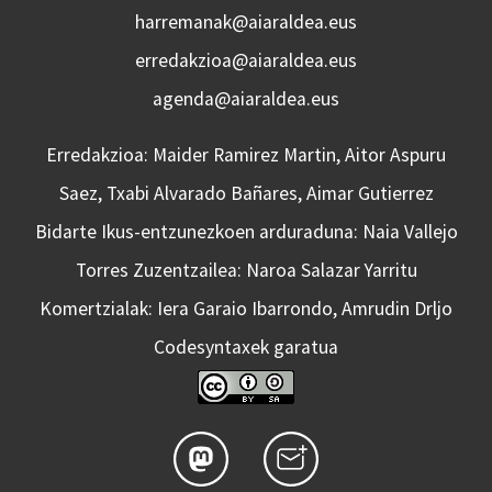
harremanak@aiaraldea.eus
erredakzioa@aiaraldea.eus
agenda@aiaraldea.eus
Erredakzioa: Maider Ramirez Martin, Aitor Aspuru
Saez, Txabi Alvarado Bañares, Aimar Gutierrez
Bidarte Ikus-entzunezkoen arduraduna: Naia Vallejo
Torres Zuzentzailea: Naroa Salazar Yarritu
Komertzialak: Iera Garaio Ibarrondo, Amrudin Drljo
Codesyntaxek garatua