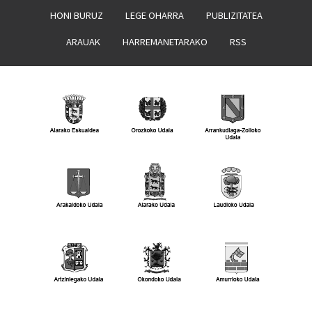
HONI BURUZ
LEGE OHARRA
PUBLIZITATEA
ARAUAK
HARREMANETARAKO
RSS