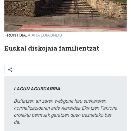
FRONTOIA,
AIARA
LUIAONDO
Euskal diskojaia familientzat
LAGUN AGURGARRIA:
Bisitatzen ari zaren webgune hau euskararen
normalizazioaren alde Aiaraldea Ekintzen Faktoria
proiektu berrituak garatzen duen tresnetako bat
da.