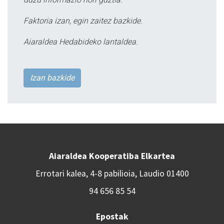
Faktoria izan, egin zaitez bazkide.
Aiaraldea Hedabideko lantaldea.
Izan bazkide
Aiaraldea Kooperatiba Elkartea
Errotari kalea, 4-8 pabilioia, Laudio 01400
94 656 85 54
Epostak