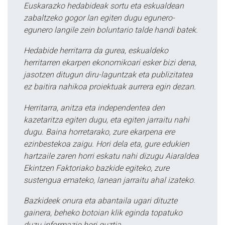
Euskarazko hedabideak sortu eta eskualdean
zabaltzeko gogor lan egiten dugu egunero-
egunero langile zein boluntario talde handi batek.
Hedabide herritarra da gurea, eskualdeko
herritarren ekarpen ekonomikoari esker bizi dena,
jasotzen ditugun diru-laguntzak eta publizitatea
ez baitira nahikoa proiektuak aurrera egin dezan.
Herritarra, anitza eta independentea den
kazetaritza egiten dugu, eta egiten jarraitu nahi
dugu. Baina horretarako, zure ekarpena ere
ezinbestekoa zaigu. Hori dela eta, gure edukien
hartzaile zaren horri eskatu nahi dizugu Aiaraldea
Ekintzen Faktoriako bazkide egiteko, zure
sustengua emateko, lanean jarraitu ahal izateko.
Bazkideek onura eta abantaila ugari dituzte
gainera, beheko botoian klik eginda topatuko
duzu informazio hori guztia.