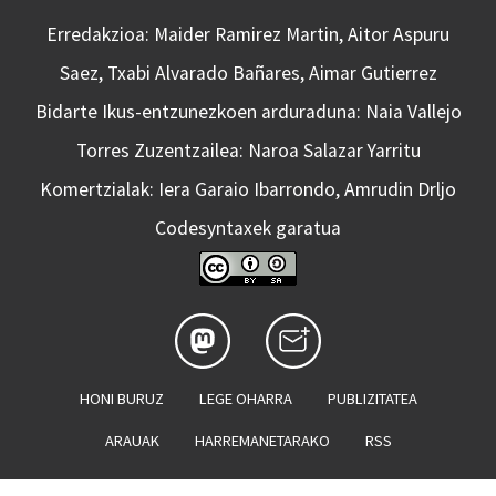
Erredakzioa: Maider Ramirez Martin, Aitor Aspuru
Saez, Txabi Alvarado Bañares, Aimar Gutierrez
Bidarte Ikus-entzunezkoen arduraduna: Naia Vallejo
Torres Zuzentzailea: Naroa Salazar Yarritu
Komertzialak: Iera Garaio Ibarrondo, Amrudin Drljo
Codesyntaxek garatua
HONI BURUZ
LEGE OHARRA
PUBLIZITATEA
ARAUAK
HARREMANETARAKO
RSS