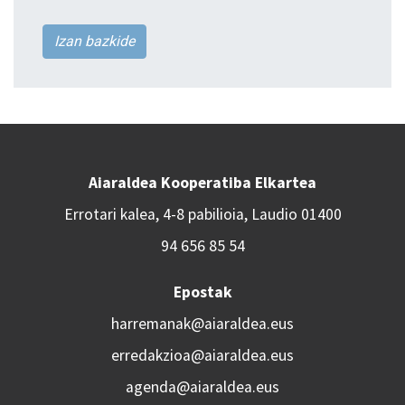
Izan bazkide
Aiaraldea Kooperatiba Elkartea
Errotari kalea, 4-8 pabilioia, Laudio 01400
94 656 85 54
Epostak
harremanak@aiaraldea.eus
erredakzioa@aiaraldea.eus
agenda@aiaraldea.eus