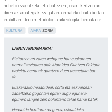
hobeto ezagutzeko eta, batez ere, orain ikertzen ari
diren aztarnategiak ezagutzera emateko, baita bertan
erabiltzen diren metodologia arkeologiko berriak ere.
KULTURA
AIARA
IZORIA
LAGUN AGURGARRIA:
Bisitatzen ari zaren webgune hau euskararen
normalizazioaren alde Aiaraldea Ekintzen Faktoria
proiektu berrituak garatzen duen tresnetako bat
da.
Euskarazko hedabideak sortu eta eskualdean
zabaltzeko gogor lan egiten dugu egunero-
egunero langile zein boluntario talde handi batek.
Hedabide herritarra da gurea, eskualdeko