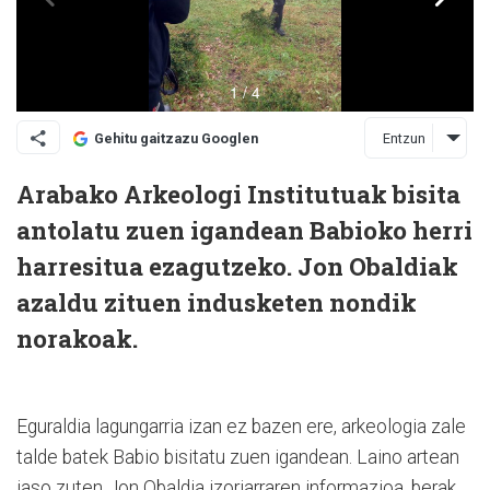
Entzun
Gehitu gaitzazu Googlen
Arabako Arkeologi Institutuak bisita
antolatu zuen igandean Babioko herri
harresitua ezagutzeko. Jon Obaldiak
azaldu zituen indusketen nondik
norakoak.
Eguraldia lagungarria izan ez bazen ere, arkeologia zale
talde batek Babio bisitatu zuen igandean. Laino artean
jaso zuten Jon Obaldia izoriarraren informazioa, berak