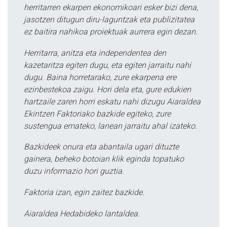
herritarren ekarpen ekonomikoari esker bizi dena,
jasotzen ditugun diru-laguntzak eta publizitatea
ez baitira nahikoa proiektuak aurrera egin dezan.
Herritarra, anitza eta independentea den
kazetaritza egiten dugu, eta egiten jarraitu nahi
dugu. Baina horretarako, zure ekarpena ere
ezinbestekoa zaigu. Hori dela eta, gure edukien
hartzaile zaren horri eskatu nahi dizugu Aiaraldea
Ekintzen Faktoriako bazkide egiteko, zure
sustengua emateko, lanean jarraitu ahal izateko.
Bazkideek onura eta abantaila ugari dituzte
gainera, beheko botoian klik eginda topatuko
duzu informazio hori guztia.
Faktoria izan, egin zaitez bazkide.
Aiaraldea Hedabideko lantaldea.