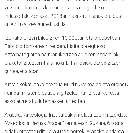
zuzendu baititu azken urteetan han egindako
indusketak. Zehazki, 2018an hasi ziren lanak eta bost
urtez luzatzea aurreikusi da.
Izoriako elizan bildu ziren 10:00etan eta ordubetean
Babioko tontorrean zeuden, bisitaldia egiteko.
Aztarnategiaren barruan ikertzen ari diren esparruak
erakutsi zituzten, hala nola, bi harresiak, etxebizitzen
gunea, eta abar.
Aiaran kokatutako eremua Burdin Arokoa da eta oraindik
hainbat misterio daude argitzeke, nahiz eta ikerketa
asko aurreratu duten azken urteotan.
Arabako Arkeologia Institutuak antolatu zuen hitzordua,
"Arkeologia Berriak Araban" lemapean. Guztira, 6 bisita
gidatu prestatu ditu erakunde horrek, Arabako ondarea