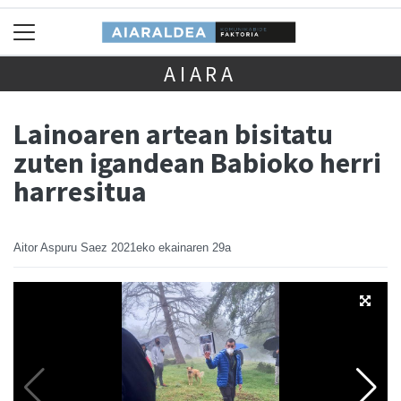
AIARA
Lainoaren artean bisitatu
zuten igandean Babioko herri
harresitua
Aitor Aspuru Saez
2021eko ekainaren 29a