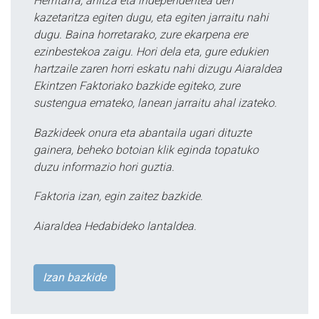
Herritarra, anitza eta independentea den
kazetaritza egiten dugu, eta egiten jarraitu nahi
dugu. Baina horretarako, zure ekarpena ere
ezinbestekoa zaigu. Hori dela eta, gure edukien
hartzaile zaren horri eskatu nahi dizugu Aiaraldea
Ekintzen Faktoriako bazkide egiteko, zure
sustengua emateko, lanean jarraitu ahal izateko.
Bazkideek onura eta abantaila ugari dituzte
gainera, beheko botoian klik eginda topatuko
duzu informazio hori guztia.
Faktoria izan, egin zaitez bazkide.
Aiaraldea Hedabideko lantaldea.
Izan bazkide