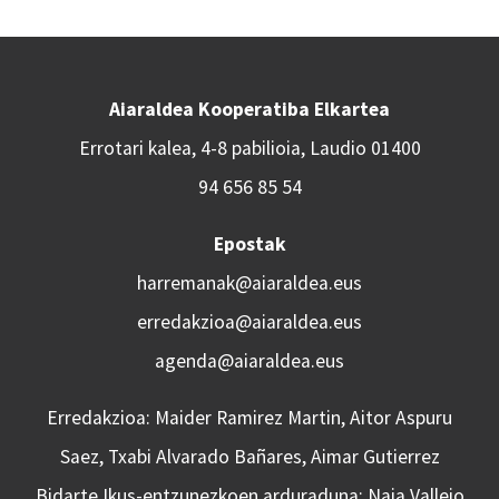
Aiaraldea Kooperatiba Elkartea
Errotari kalea, 4-8 pabilioia, Laudio 01400
94 656 85 54
Epostak
harremanak@aiaraldea.eus
erredakzioa@aiaraldea.eus
agenda@aiaraldea.eus
Erredakzioa: Maider Ramirez Martin, Aitor Aspuru
Saez, Txabi Alvarado Bañares, Aimar Gutierrez
Bidarte Ikus-entzunezkoen arduraduna: Naia Vallejo