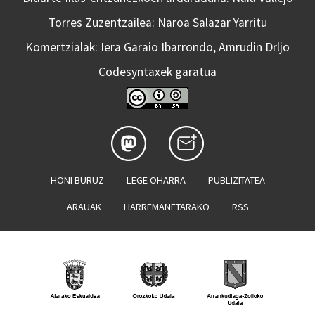
Torres Zuzentzailea: Naroa Salazar Yarritu
Komertzialak: Iera Garaio Ibarrondo, Amrudin Drljo
Codesyntaxek garatua
HONI BURUZ
LEGE OHARRA
PUBLIZITATEA
ARAUAK
HARREMANETARAKO
RSS