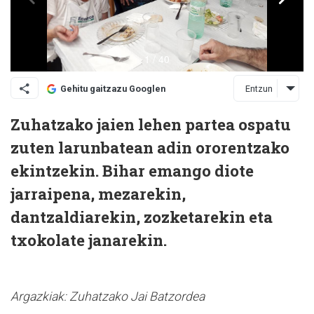
Entzun
Gehitu gaitzazu Googlen
Zuhatzako jaien lehen partea ospatu
zuten larunbatean adin ororentzako
ekintzekin. Bihar emango diote
jarraipena, mezarekin,
dantzaldiarekin, zozketarekin eta
txokolate janarekin.
Argazkiak: Zuhatzako Jai Batzordea