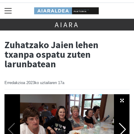
AIARA
Zuhatzako Jaien lehen
txanpa ospatu zuten
larunbatean
Erredakzioa
2023ko uztailaren 17a