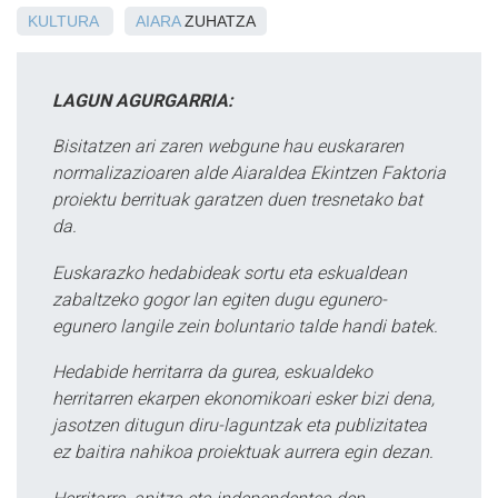
KULTURA
AIARA
ZUHATZA
LAGUN AGURGARRIA:
Bisitatzen ari zaren webgune hau euskararen
normalizazioaren alde Aiaraldea Ekintzen Faktoria
proiektu berrituak garatzen duen tresnetako bat
da.
Euskarazko hedabideak sortu eta eskualdean
zabaltzeko gogor lan egiten dugu egunero-
egunero langile zein boluntario talde handi batek.
Hedabide herritarra da gurea, eskualdeko
herritarren ekarpen ekonomikoari esker bizi dena,
jasotzen ditugun diru-laguntzak eta publizitatea
ez baitira nahikoa proiektuak aurrera egin dezan.