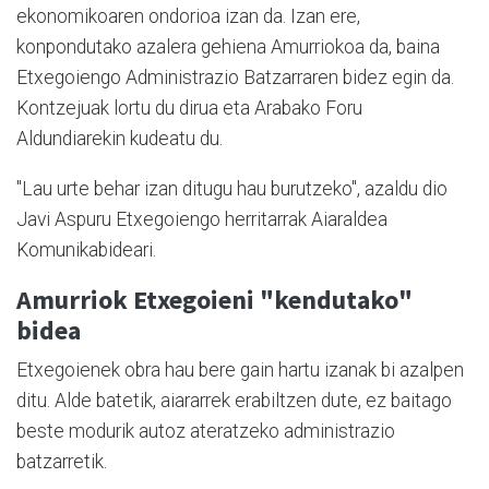
ekonomikoaren ondorioa izan da. Izan ere,
konpondutako azalera gehiena Amurriokoa da, baina
Etxegoiengo Administrazio Batzarraren bidez egin da.
Kontzejuak lortu du dirua eta Arabako Foru
Aldundiarekin kudeatu du.
"Lau urte behar izan ditugu hau burutzeko", azaldu dio
Javi Aspuru Etxegoiengo herritarrak Aiaraldea
Komunikabideari.
Amurriok Etxegoieni "kendutako"
bidea
Etxegoienek obra hau bere gain hartu izanak bi azalpen
ditu. Alde batetik, aiararrek erabiltzen dute, ez baitago
beste modurik autoz ateratzeko administrazio
batzarretik.