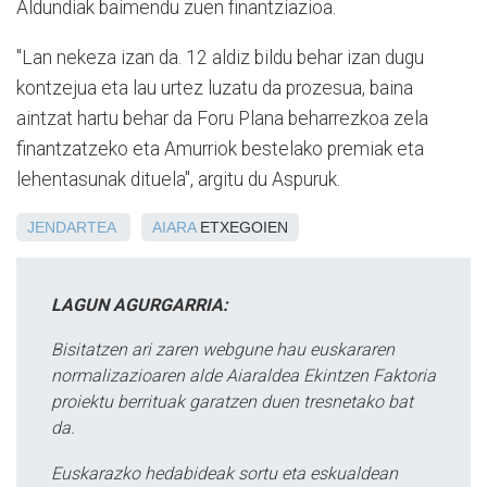
Aldundiak baimendu zuen finantziazioa.
"Lan nekeza izan da. 12 aldiz bildu behar izan dugu
kontzejua eta lau urtez luzatu da prozesua, baina
aintzat hartu behar da Foru Plana beharrezkoa zela
finantzatzeko eta Amurriok bestelako premiak eta
lehentasunak dituela", argitu du Aspuruk.
JENDARTEA
AIARA
ETXEGOIEN
LAGUN AGURGARRIA:
Bisitatzen ari zaren webgune hau euskararen
normalizazioaren alde Aiaraldea Ekintzen Faktoria
proiektu berrituak garatzen duen tresnetako bat
da.
Euskarazko hedabideak sortu eta eskualdean