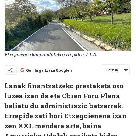
Etxegoienen konpondutako errepidea. / J. A.
Entzun
Gehitu gaitzazu Googlen
Lanak finantzatzeko prestaketa oso
luzea izan da eta Obren Foru Plana
baliatu du administrazio batzarrak.
Errepide zati hori Etxegoienena izan
zen XXI. mendera arte, baina
Amurrioko Udalak epaiketa bidez