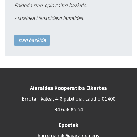
Faktoria izan, egin zaitez bazkide.
Aiaraldea Hedabideko lantaldea.
Izan bazkide
Aiaraldea Kooperatiba Elkartea
Errotari kalea, 4-8 pabilioia, Laudio 01400
94 656 85 54
Epostak
harremanak@aiaraldea.eus