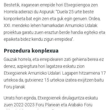
Bestetik, iraganean errepide hori Etxegoiengoa zen.
Horrela adierazi du Aspuruk: "Duela 25 urte beste
konponketa bat egin zen eta guk egin genuen. Ordea,
XXI. mendeko lehen hamarkadan Amurrioko Udalak
proiektua garatu zuen eraztun berde handia egiteko eta
epaiketa bidez kendu zigun errepidea".
Prozedura konplexua
Gauzak horrela, eta errepidearen zati gehiena berea ez
denez, azpiegitura hori lagatzea eskatu zion
Etxegoienek Amurrioko Udalari. Lagapen hitzarmena 17
urtekoa da, gutxienez 15 urtekoa izatea exijitzen baitu
Foru planak.
Urrats hori eginda, Etxegoienek dirulaguntza eskatu
zuen 2022-2023 Foru Planean eta Arabako Foru