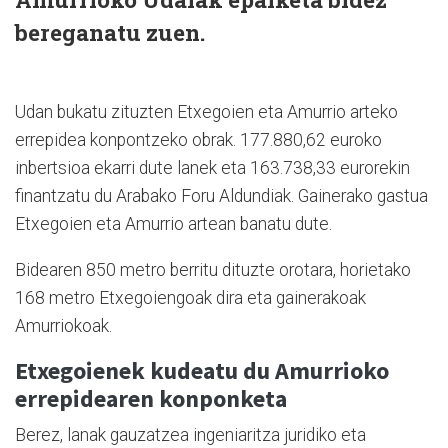
bereganatu zuen.
Udan bukatu zituzten Etxegoien eta Amurrio arteko
errepidea konpontzeko obrak. 177.880,62 euroko
inbertsioa ekarri dute lanek eta 163.738,33 eurorekin
finantzatu du Arabako Foru Aldundiak. Gainerako gastua
Etxegoien eta Amurrio artean banatu dute.
Bidearen 850 metro berritu dituzte orotara, horietako
168 metro Etxegoiengoak dira eta gainerakoak
Amurriokoak.
Etxegoienek kudeatu du Amurrioko
errepidearen konponketa
Berez, lanak gauzatzea ingeniaritza juridiko eta