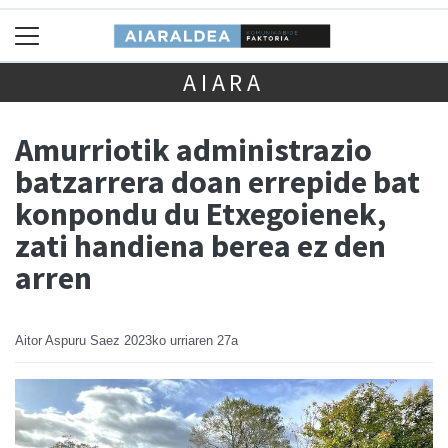
AIARA
Amurriotik administrazio
batzarrera doan errepide bat
konpondu du Etxegoienek,
zati handiena berea ez den
arren
Aitor Aspuru Saez
2023ko urriaren 27a