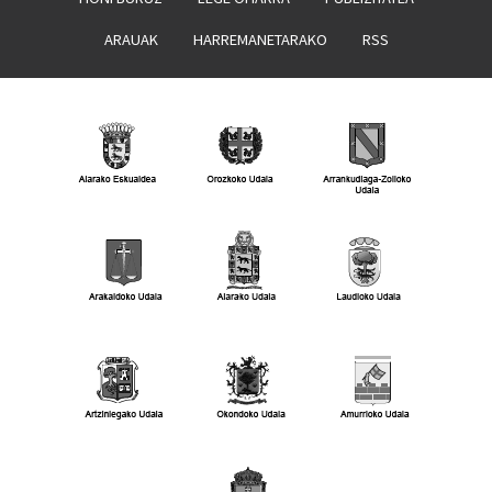
ARAUAK
HARREMANETARAKO
RSS