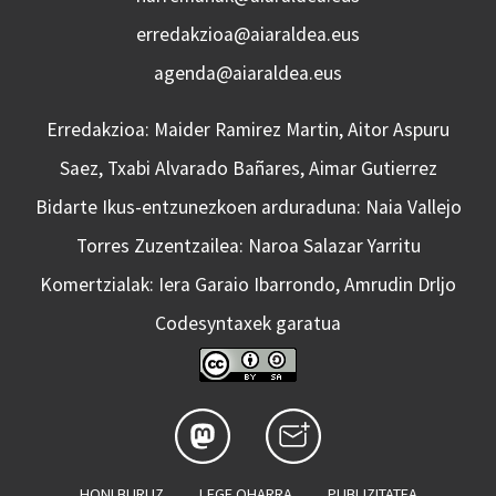
erredakzioa@aiaraldea.eus
agenda@aiaraldea.eus
Erredakzioa: Maider Ramirez Martin, Aitor Aspuru
Saez, Txabi Alvarado Bañares, Aimar Gutierrez
Bidarte Ikus-entzunezkoen arduraduna: Naia Vallejo
Torres Zuzentzailea: Naroa Salazar Yarritu
Komertzialak: Iera Garaio Ibarrondo, Amrudin Drljo
Codesyntaxek garatua
HONI BURUZ
LEGE OHARRA
PUBLIZITATEA