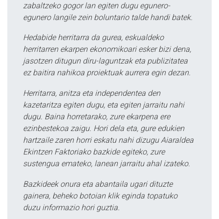
zabaltzeko gogor lan egiten dugu egunero-
egunero langile zein boluntario talde handi batek.
Hedabide herritarra da gurea, eskualdeko
herritarren ekarpen ekonomikoari esker bizi dena,
jasotzen ditugun diru-laguntzak eta publizitatea
ez baitira nahikoa proiektuak aurrera egin dezan.
Herritarra, anitza eta independentea den
kazetaritza egiten dugu, eta egiten jarraitu nahi
dugu. Baina horretarako, zure ekarpena ere
ezinbestekoa zaigu. Hori dela eta, gure edukien
hartzaile zaren horri eskatu nahi dizugu Aiaraldea
Ekintzen Faktoriako bazkide egiteko, zure
sustengua emateko, lanean jarraitu ahal izateko.
Bazkideek onura eta abantaila ugari dituzte
gainera, beheko botoian klik eginda topatuko
duzu informazio hori guztia.