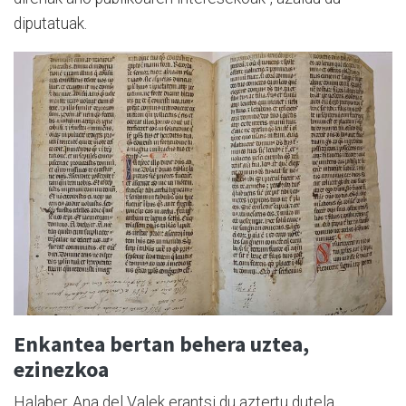
diputatuak.
Enkantea bertan behera uztea,
ezinezkoa
Halaber, Ana del Valek erantsi du aztertu dutela