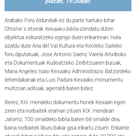
plazan, 19:30ean.
Arabako Foru Aldundiak ez du parte hartuko bihar
Christie´s etxeak
Kexaako biblia
izendatu duten
objektua eskuratzeko egingo duen enkantean. Hala
azaldu dute Ana del Val Kultura eta Kiroleko Saileko
foru diputatuak, Jose Antonio Saenz Varela Artxiboko
eta Dokumentuak Kudeatzeko Zerbitzuaren buruak,
Maria Angeles Isasi Kexaako Administrazio Batzordeko
lehendakariak eta Luis Padura Kexaako monumentu
multzoan adituak, agerraldi baten bidez.
Berez, XIII. mendeko dokumentu horiek Kexaan egon
ziren eta norbaitek eraman zituen XIX. mendean.
Jatorriz, 700 orrialdeko biblia baten 68 orrialde dira,
baina norbaitek liburu bakar gisa elkartu zituen. Enkante