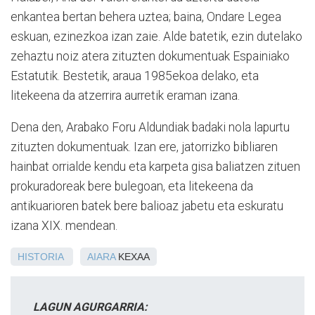
enkantea bertan behera uztea; baina, Ondare Legea
eskuan, ezinezkoa izan zaie. Alde batetik, ezin dutelako
zehaztu noiz atera zituzten dokumentuak Espainiako
Estatutik. Bestetik, araua 1985ekoa delako, eta
litekeena da atzerrira aurretik eraman izana.
Dena den, Arabako Foru Aldundiak badaki nola lapurtu
zituzten dokumentuak. Izan ere, jatorrizko bibliaren
hainbat orrialde kendu eta karpeta gisa baliatzen zituen
prokuradoreak bere bulegoan, eta litekeena da
antikuarioren batek bere balioaz jabetu eta eskuratu
izana XIX. mendean.
HISTORIA
AIARA
KEXAA
LAGUN AGURGARRIA: