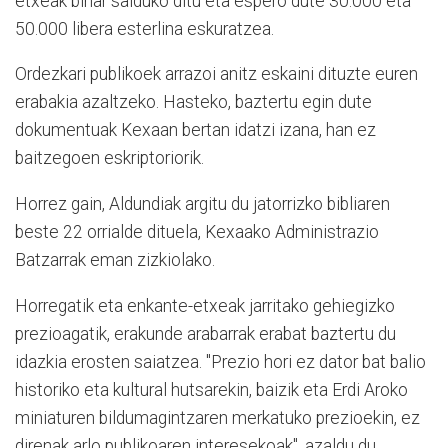
etxeak bihar salduko ditu eta espero dute 30.000 eta
50.000 libera esterlina eskuratzea.
Ordezkari publikoek arrazoi anitz eskaini dituzte euren
erabakia azaltzeko. Hasteko, baztertu egin dute
dokumentuak Kexaan bertan idatzi izana, han ez
baitzegoen eskriptoriorik.
Horrez gain, Aldundiak argitu du jatorrizko bibliaren
beste 22 orrialde dituela, Kexaako Administrazio
Batzarrak eman zizkiolako.
Horregatik eta enkante-etxeak jarritako gehiegizko
prezioagatik, erakunde arabarrak erabat baztertu du
idazkia erosten saiatzea. "Prezio hori ez dator bat balio
historiko eta kultural hutsarekin, baizik eta Erdi Aroko
miniaturen bildumagintzaren merkatuko prezioekin, ez
direnak arlo publikoaren interesekoak", azaldu du