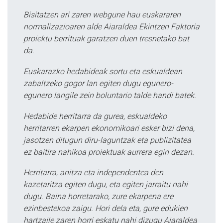
Bisitatzen ari zaren webgune hau euskararen
normalizazioaren alde Aiaraldea Ekintzen Faktoria
proiektu berrituak garatzen duen tresnetako bat
da.
Euskarazko hedabideak sortu eta eskualdean
zabaltzeko gogor lan egiten dugu egunero-
egunero langile zein boluntario talde handi batek.
Hedabide herritarra da gurea, eskualdeko
herritarren ekarpen ekonomikoari esker bizi dena,
jasotzen ditugun diru-laguntzak eta publizitatea
ez baitira nahikoa proiektuak aurrera egin dezan.
Herritarra, anitza eta independentea den
kazetaritza egiten dugu, eta egiten jarraitu nahi
dugu. Baina horretarako, zure ekarpena ere
ezinbestekoa zaigu. Hori dela eta, gure edukien
hartzaile zaren horri eskatu nahi dizugu Aiaraldea