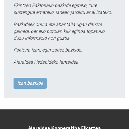
Ekintzen Faktoriako bazkide egiteko, zure
sustengua emateko, lanean jarraitu ahal izateko.
Bazkideek onura eta abantaila ugari dituzte
gainera, beheko botoian klik eginda topatuko
duzu informazio hori guztia.
Faktoria izan, egin zaitez bazkide.
Aiaraldea Hedabideko lantaldea.
Izan bazkide
Aiaraldea Kooperatiba Elkartea