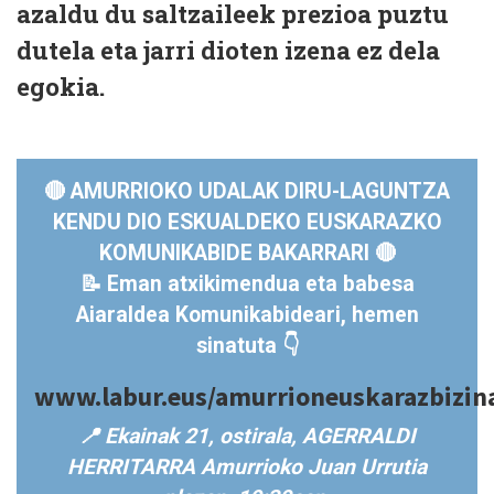
azaldu du saltzaileek prezioa puztu
dutela eta jarri dioten izena ez dela
egokia.
🔴 AMURRIOKO UDALAK DIRU-LAGUNTZA
KENDU DIO ESKUALDEKO EUSKARAZKO
KOMUNIKABIDE BAKARRARI 🔴
📝 Eman atxikimendua eta babesa
Aiaraldea Komunikabideari,
hemen
sinatuta 👇
www.labur.eus/amurrioneuskarazbizin
📍 Ekainak 21, ostirala, AGERRALDI
HERRITARRA Amurrioko Juan Urrutia