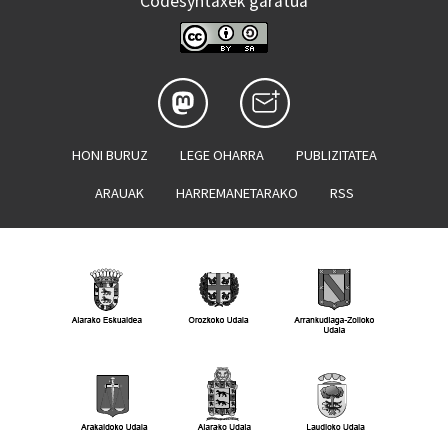
Codesyntaxek garatua
HONI BURUZ
LEGE OHARRA
PUBLIZITATEA
ARAUAK
HARREMANETARAKO
RSS