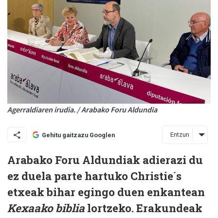
Agerraldiaren irudia. / Arabako Foru Aldundia
Entzun
Gehitu gaitzazu Googlen
Arabako Foru Aldundiak adierazi du
ez duela parte hartuko Christie´s
etxeak bihar egingo duen enkantean
Kexaako biblia
lortzeko. Erakundeak