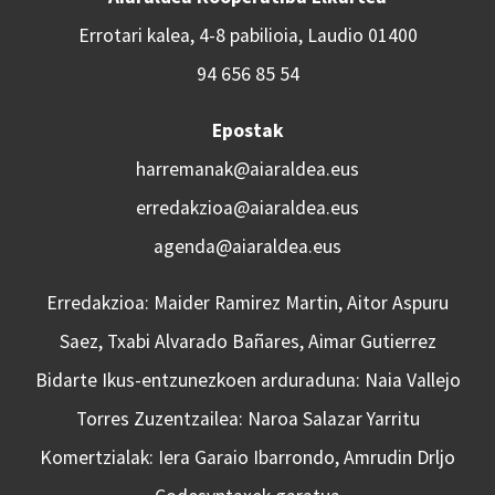
Errotari kalea, 4-8 pabilioia, Laudio 01400
94 656 85 54
Epostak
harremanak@aiaraldea.eus
erredakzioa@aiaraldea.eus
agenda@aiaraldea.eus
Erredakzioa: Maider Ramirez Martin, Aitor Aspuru
Saez, Txabi Alvarado Bañares, Aimar Gutierrez
Bidarte Ikus-entzunezkoen arduraduna: Naia Vallejo
Torres Zuzentzailea: Naroa Salazar Yarritu
Komertzialak: Iera Garaio Ibarrondo, Amrudin Drljo