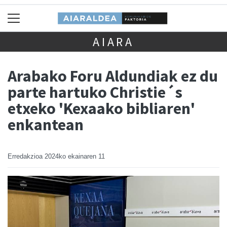
AIARA
Arabako Foru Aldundiak ez du
parte hartuko Christie´s
etxeko 'Kexaako bibliaren'
enkantean
Erredakzioa
2024ko ekainaren 11