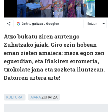
Entzun
Gehitu gaitzazu Googlen
Atzo bukatu ziren aurtengo
Zuhatzako jaiak. Giro ezin hobean
eman zieten amaiera: meza egon zen
eguerdian, eta Iñakiren erromeria,
txokolate jana eta zozketa iluntzean.
Datorren urtera arte!
KULTURA
AIARA
ZUHATZA