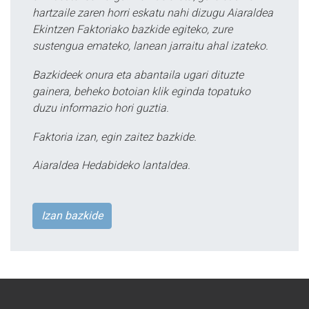
hartzaile zaren horri eskatu nahi dizugu Aiaraldea
Ekintzen Faktoriako bazkide egiteko, zure
sustengua emateko, lanean jarraitu ahal izateko.
Bazkideek onura eta abantaila ugari dituzte
gainera, beheko botoian klik eginda topatuko
duzu informazio hori guztia.
Faktoria izan, egin zaitez bazkide.
Aiaraldea Hedabideko lantaldea.
Izan bazkide