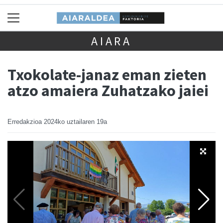
AIARA
Txokolate-janaz eman zieten
atzo amaiera Zuhatzako jaiei
Erredakzioa
2024ko uztailaren 19a