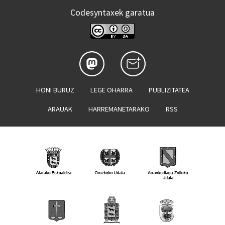
Codesyntaxek garatua
HONI BURUZ
LEGE OHARRA
PUBLIZITATEA
ARAUAK
HARREMANETARAKO
RSS