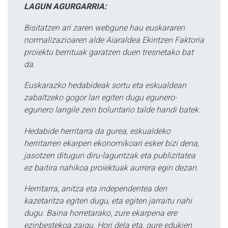
LAGUN AGURGARRIA:
Bisitatzen ari zaren webgune hau euskararen
normalizazioaren alde Aiaraldea Ekintzen Faktoria
proiektu berrituak garatzen duen tresnetako bat
da.
Euskarazko hedabideak sortu eta eskualdean
zabaltzeko gogor lan egiten dugu egunero-
egunero langile zein boluntario talde handi batek.
Hedabide herritarra da gurea, eskualdeko
herritarren ekarpen ekonomikoari esker bizi dena,
jasotzen ditugun diru-laguntzak eta publizitatea
ez baitira nahikoa proiektuak aurrera egin dezan.
Herritarra, anitza eta independentea den
kazetaritza egiten dugu, eta egiten jarraitu nahi
dugu. Baina horretarako, zure ekarpena ere
ezinbestekoa zaigu. Hori dela eta, gure edukien