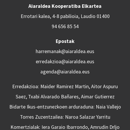
Aiaraldea Kooperatiba Elkartea
Errotari kalea, 4-8 pabilioia, Laudio 01400
94 656 85 54
Epostak
harremanak@aiaraldea.eus
erredakzioa@aiaraldea.eus
agenda@aiaraldea.eus
Erredakzioa: Maider Ramirez Martin, Aitor Aspuru
Saez, Txabi Alvarado Bañares, Aimar Gutierrez
Bidarte Ikus-entzunezkoen arduraduna: Naia Vallejo
Torres Zuzentzailea: Naroa Salazar Yarritu
Komertzialak: Iera Garaio Ibarrondo, Amrudin Drljo