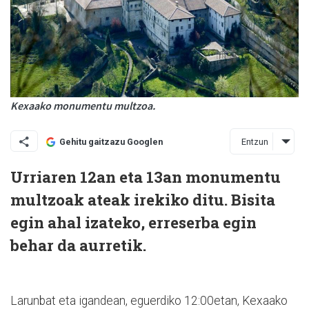
Kexaako monumentu multzoa.
Entzun
Gehitu gaitzazu Googlen
Urriaren 12an eta 13an monumentu
multzoak ateak irekiko ditu. Bisita
egin ahal izateko, erreserba egin
behar da aurretik.
Larunbat eta igandean, eguerdiko 12:00etan, Kexaako