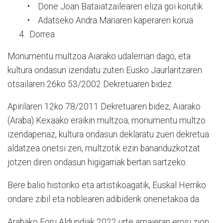
• Done Joan Bataiatzailearen eliza goi korutik
• Adatseko Andra Mariaren kaperaren korua
Dorrea
Monumentu multzoa Aiarako udalerrian dago, eta
kultura ondasun izendatu zuten Eusko Jaurlaritzaren
otsailaren 26ko 53/2002 Dekretuaren bidez.
Apirilaren 12ko 78/2011 Dekretuaren bidez, Aiarako
(Araba) Kexaako eraikin multzoa, monumentu multzo
izendapenaz, kultura ondasun deklaratu zuen dekretua
aldatzea onetsi zen, multzotik ezin bananduzkotzat
jotzen diren ondasun higigarriak bertan sartzeko.
Bere balio historiko eta artistikoagatik, Euskal Herriko
ondare zibil eta noblearen adibiderik onenetakoa da.
Arabako Foru Aldundiak 2022 urte amaieran erosi zion