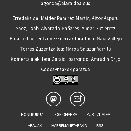
agenda@aiaraldea.eus
Erredakzioa: Maider Ramirez Martin, Aitor Aspuru
Saez, Txabi Alvarado Bañares, Aimar Gutierrez
Bidarte Ikus-entzunezkoen arduraduna: Naia Vallejo
Torres Zuzentzailea: Naroa Salazar Yarritu
Komertzialak: Iera Garaio Ibarrondo, Amrudin Drljo
Codesyntaxek garatua
HONI BURUZ
LEGE OHARRA
PUBLIZITATEA
ARAUAK
HARREMANETARAKO
RSS