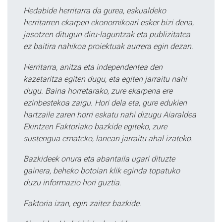
Hedabide herritarra da gurea, eskualdeko
herritarren ekarpen ekonomikoari esker bizi dena,
jasotzen ditugun diru-laguntzak eta publizitatea
ez baitira nahikoa proiektuak aurrera egin dezan.
Herritarra, anitza eta independentea den
kazetaritza egiten dugu, eta egiten jarraitu nahi
dugu. Baina horretarako, zure ekarpena ere
ezinbestekoa zaigu. Hori dela eta, gure edukien
hartzaile zaren horri eskatu nahi dizugu Aiaraldea
Ekintzen Faktoriako bazkide egiteko, zure
sustengua emateko, lanean jarraitu ahal izateko.
Bazkideek onura eta abantaila ugari dituzte
gainera, beheko botoian klik eginda topatuko
duzu informazio hori guztia.
Faktoria izan, egin zaitez bazkide.