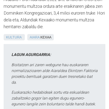
monumentu multzoa ordura arte eraikinaren jabea zen
Dominiken Kongregazioari, 3,4 milioi euroren truke. Hori
dela eta, Aldundiak Kexaako monumentu multzoa
herritarrei zabaldu die.
KULTURA
AIARA
KEXAA
LAGUN AGURGARRIA:
Bisitatzen ari zaren webgune hau euskararen
normalizazioaren alde Aiaraldea Ekintzen Faktoria
proiektu berrituak garatzen duen tresnetako bat
da.
Euskarazko hedabideak sortu eta eskualdean
zabaltzeko gogor lan egiten dugu egunero-
egunero langile zein boluntario talde handi batek.