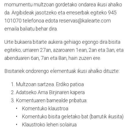
momumentu multzoan gordetako ondarea ikusi ahalko
da. Argibideak jasotzeko eta erreserbak egiteko 945
101070 telefonoa edota reservas@kalearte.com
emaila baliatu behar dira.
Urte bukaera bitarte aukera gehiago egongo dira bisita
egiteko; urriaren 27an, azaroaren 1ean, 2an eta 3an, eta
abenduaren 6an, 7an eta 8an, hain zuzen ere.
Bisitariek ondorengo elementuak ikusi ahalko dituzte:
Multzoan sartzea. Erdiko patioa
Adatseko Ama Birjinaren kapera
Komentuaren barnealde pribatua:
• Komentuko klaustroa
• Komentuko bisita geletako bat (barrutik ikusita)
• Klaustroko lehen solairua