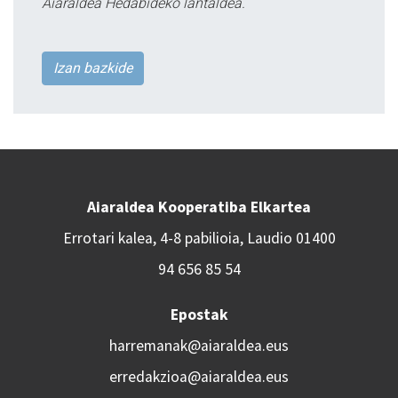
Aiaraldea Hedabideko lantaldea.
Izan bazkide
Aiaraldea Kooperatiba Elkartea
Errotari kalea, 4-8 pabilioia, Laudio 01400
94 656 85 54
Epostak
harremanak@aiaraldea.eus
erredakzioa@aiaraldea.eus