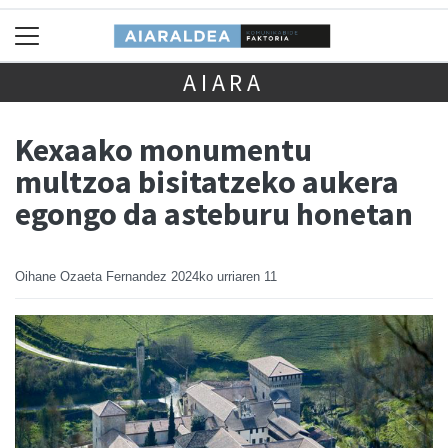
AIARA
Kexaako monumentu
multzoa bisitatzeko aukera
egongo da asteburu honetan
Oihane Ozaeta Fernandez
2024ko urriaren 11