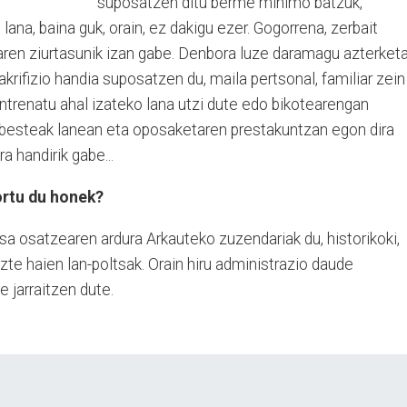
suposatzen ditu berme minimo batzuk,
ana, baina guk, orain, ez dakigu ezer. Gogorrena, zerbait
aren ziurtasunik izan gabe. Denbora luze daramagu azterket
krifizio handia suposatzen du, maila pertsonal, familiar zein
ntrenatu ahal izateko lana utzi dute edo bikotearengan
, besteak lanean eta oposaketaren prestakuntzan egon dira
a handirik gabe...
ortu du honek?
sa osatzearen ardura Arkauteko zuzendariak du, historikoki,
zte haien lan-poltsak. Orain hiru administrazio daude
 jarraitzen dute.