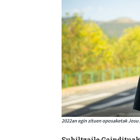
2022an egin zituen oposaketak Josu A
Suhiltzaile Gainditua