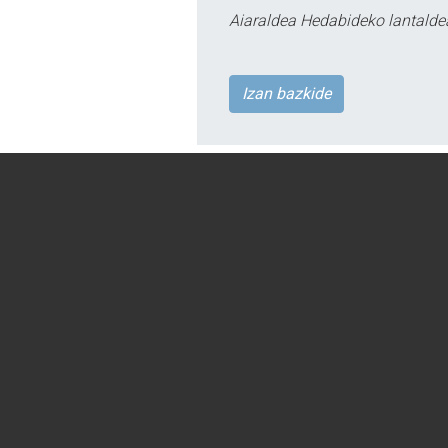
Aiaraldea Hedabideko lantalde
Izan bazkide