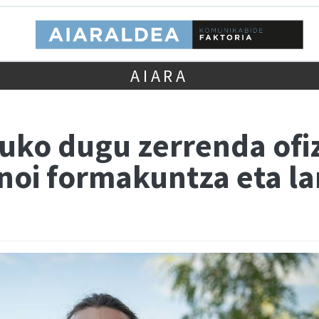
AIARA
uko dugu zerrenda ofiz
noi formakuntza eta l