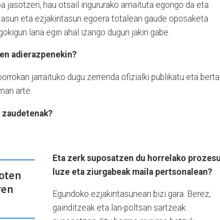
oa jasotzen, hau otsail ingururako amaituta egongo da eta
etasun eta ezjakintasun egoera totalean gaude oposaketa
okigun lana egin ahal izango dugun jakin gabe.
en adierazpenekin?
rrokan jarraituko dugu zerrenda ofizialki publikatu eta bert
man arte.
n zaudetenak?
Eta zerk suposatzen du horrelako prozes
luze eta ziurgabeak maila pertsonalean?
roten
ren
Egundoko ezjakintasunean bizi gara. Berez,
gainditzeak eta lan-poltsan sartzeak