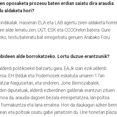
en oposaketa prozesu baten erdian saiatu dira araudia
du aldaketa hori?
indikalak. Hasieran ELA eta LAB agertu ziren aldaketa horre
ure alde lerratu zen, UGT, ESK eta CCOOrekin batera. Gure
eko, testu bateratu bat erregistratu genuen Arabako Foru
ubideen alde borrokatzeko. Lortu duzue erantzunik?
lderdi politikoekin batzartu gara, EAJk izan ezik alderdi
besa. EH Bilduk eta Podemosek eskatuta urriaren 17an
atzar Nagusietan, eta ondoren, Jone Berriozabalek,
den diputatuak, alderdi ezberdinen galderak erantzun zituen.
oa da, araudia dagoen bezala errespetatzea, lan-poltsa
 formakuntza eta lana ematea. Hori da daukagun azken berri
ean eta poltsak osatu gabe jarraitzen du. Une honetan plaza