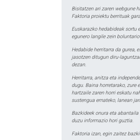
Bisitatzen ari zaren webgune h
Faktoria proiektu berrituak gar
Euskarazko hedabideak sortu e
egunero langile zein boluntario
Hedabide herritarra da gurea, 
jasotzen ditugun diru-laguntzak
dezan.
Herritarra, anitza eta independe
dugu. Baina horretarako, zure e
hartzaile zaren horri eskatu na
sustengua emateko, lanean jarr
Bazkideek onura eta abantaila 
duzu informazio hori guztia.
Faktoria izan, egin zaitez bazki