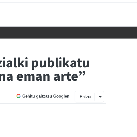
ialki publikatu
ana eman arte”
Gehitu gaitzazu Googlen
Entzun