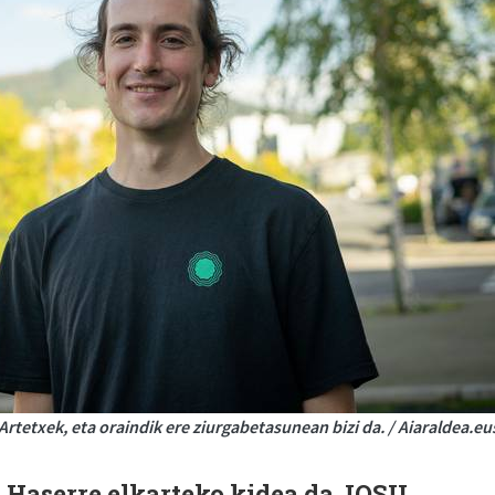
rtetxek, eta oraindik ere ziurgabetasunean bizi da. / Aiaraldea.eu
k Haserre elkarteko kidea da JOSU