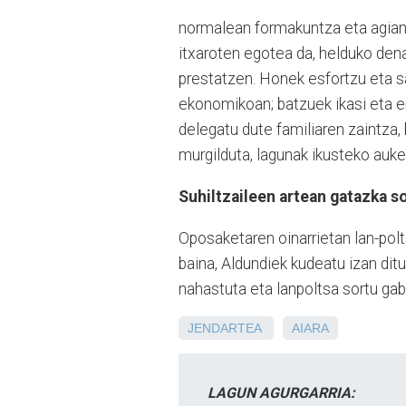
normalean formakuntza eta agian l
itxaroten egotea da, helduko den
prestatzen. Honek esfortzu eta sa
ekonomikoan; batzuek ikasi eta e
delegatu dute familiaren zaintza
murgilduta, lagunak ikusteko auker
Suhiltzaileen artean gatazka s
Oposaketaren oinarrietan lan-polt
baina, Aldundiek kudeatu izan ditu
nahastuta eta lanpoltsa sortu gabe
JENDARTEA
AIARA
LAGUN AGURGARRIA: