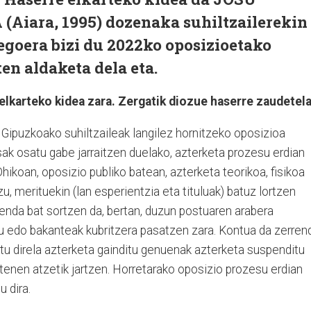
iara, 1995) dozenaka suhiltzailerekin
egoera bizi du 2022ko oposizioetako
en aldaketa dela eta.
 elkarteko kidea zara. Zergatik diozue haserre zaudetel
ipuzkoako suhiltzaileak langilez hornitzeko oposizioa
sak osatu gabe jarraitzen duelako, azterketa prozesu erdian
Ohikoan, oposizio publiko batean, azterketa teorikoa, fisikoa
u, merituekin (lan esperientzia eta tituluak) batuz lortzen
enda bat sortzen da, bertan, duzun postuaren arabera
rtu edo bakanteak kubritzera pasatzen zara. Kontua da zerren
tu direla azterketa gainditu genuenak azterketa suspenditu
tenen atzetik jartzen. Horretarako oposizio prozesu erdian
u dira.