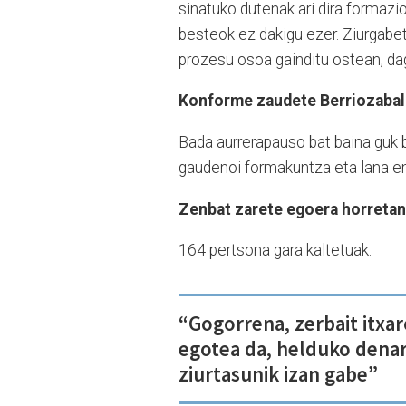
sinatuko dutenak ari dira formazi
besteok ez dakigu ezer. Ziurgab
prozesu osoa gainditu ostean, dag
Konforme zaudete Berriozabal
Bada aurrerapauso bat baina guk bo
gaudenoi formakuntza eta lana e
Zenbat zarete egoera horreta
164 pertsona gara kaltetuak.
“Gogorrena, zerbait itxa
egotea da, helduko dena
ziurtasunik izan gabe”