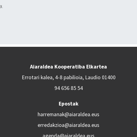
a.
Aiaraldea Kooperatiba Elkartea
Errotari kalea, 4-8 pabilioia, Laudio 01400
94 656 85 54
Epostak
harremanak@aiaraldea.eus
erredakzioa@aiaraldea.eus
agenda@aiaraldea.eus