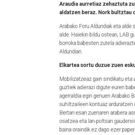
Araudia aurretiaz zehaztuta zu
aldatzen beraz. Nork bultztau 
Arabako Foru Aldundiak eta alde s
alde. Haiekin bildu ostean, LAB g
borroka babesten zutela adierazt
Aldundian.
Elkartea sortu duzue zuen esk
Mobilizatzeaz gain sindikatu eta a
guztiek adierazi digute euren ba
agerraldia egin genuen Arabako B
suhiltzaileen kontuaz arduratzen 
Bertan esan zuenaren arabera asm
osatzea eta lan-poltsan gaudenoi
baina oraindik ez dago ezer paper