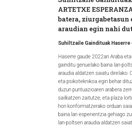
ARTETXE ESPERANZA (A
batera, ziurgabetasun 
araudian egin nahi dut
Suhiltzaile Gaindituak Haserre
Haserre gaude 2022an Araba eta G
gainditu genuelako baina lan-polt
araudia aldatzen saiatu direlako. 
eta psikoteknikoa egin behar dituz
duzun puntuazioaren arabera zerr
sailkatzen zaitutze, eta plaza lo
hori konformatzerako orduan saia
baina lan esperientzia gehiago zu
lan-poltsen araudia aldatzen saiat