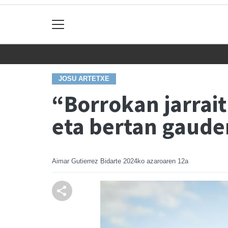
JOSU ARTETXE
“Borrokan jarrait
eta bertan gaude
Aimar Gutierrez Bidarte
2024ko azaroaren 12a