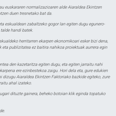
au euskararen normalizazioaren alde Aiaraldea Ekintzen
atzen duen tresnetako bat da.
ta eskualdean zabaltzeko gogor lan egiten dugu egunero-
 talde handi batek.
eskualdeko herritarren ekarpen ekonomikoari esker bizi dena,
 eta publizitatea ez baitira nahikoa proiektuak aurrera egin
ntea den kazetaritza egiten dugu, eta egiten jarraitu nahi
karpena ere ezinbestekoa zaigu. Hori dela eta, gure edukien
hi dizugu Aiaraldea Ekintzen Faktoriako bazkide egiteko, zure
aitu ahal izateko.
ugari dituzte gainera, beheko botoian klik eginda topatuko
de.