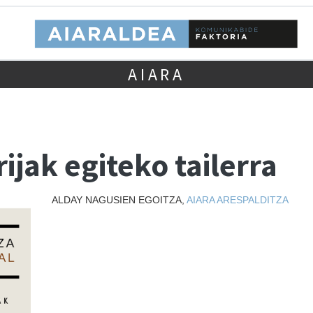
AIARA
ijak egiteko tailerra
ALDAY NAGUSIEN EGOITZA,
AIARA
ARESPALDITZA