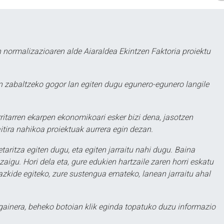
 normalizazioaren alde Aiaraldea Ekintzen Faktoria proiektu
 zabaltzeko gogor lan egiten dugu egunero-egunero langile
ritarren ekarpen ekonomikoari esker bizi dena, jasotzen
itira nahikoa proiektuak aurrera egin dezan.
taritza egiten dugu, eta egiten jarraitu nahi dugu. Baina
aigu. Hori dela eta, gure edukien hartzaile zaren horri eskatu
zkide egiteko, zure sustengua emateko, lanean jarraitu ahal
 gainera, beheko botoian klik eginda topatuko duzu informazio