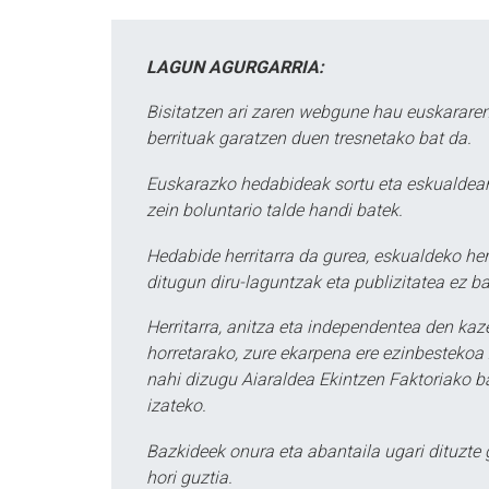
LAGUN AGURGARRIA:
Bisitatzen ari zaren webgune hau euskararen
berrituak garatzen duen tresnetako bat da.
Euskarazko hedabideak sortu eta eskualdean
zein boluntario talde handi batek.
Hedabide herritarra da gurea, eskualdeko her
ditugun diru-laguntzak eta publizitatea ez ba
Herritarra, anitza eta independentea den kaze
horretarako, zure ekarpena ere ezinbestekoa z
nahi dizugu Aiaraldea Ekintzen Faktoriako ba
izateko.
Bazkideek onura eta abantaila ugari dituzte
hori guztia.