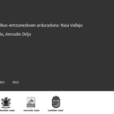
 Ikus-entzunezkoen arduraduna: Naia Vallejo
do, Amrudin Drljo
AKO
RSS