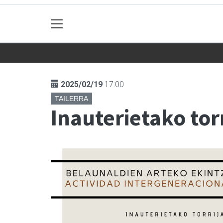
2025/02/19
17:00
TAILERRA
Inauterietako torr