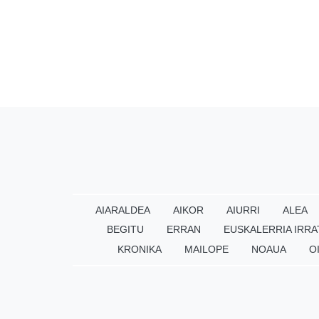
AIARALDEA
AIKOR
AIURRI
ALEA
BEGITU
ERRAN
EUSKALERRIA IRRA
KRONIKA
MAILOPE
NOAUA
O