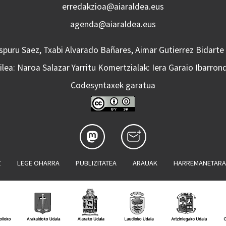
erredakzioa@aiaraldea.eus
agenda@aiaraldea.eus
Aspuru Saez, Txabi Alvarado Bañares, Aimar Gutierrez Bidarte
lea: Naroa Salazar Yarritu Komertzialak: Iera Garaio Ibarron
Codesyntaxek garatua
Z
LEGE OHARRA
PUBLIZITATEA
ARAUAK
HARREMANETAR