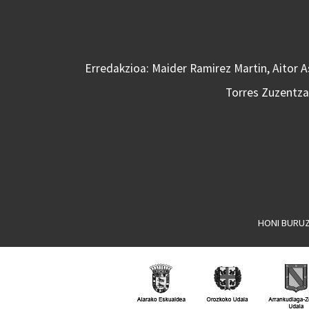
Erredakzioa: Maider Ramirez Martin, Aitor 
Torres Zuzentzai
HONI BURU