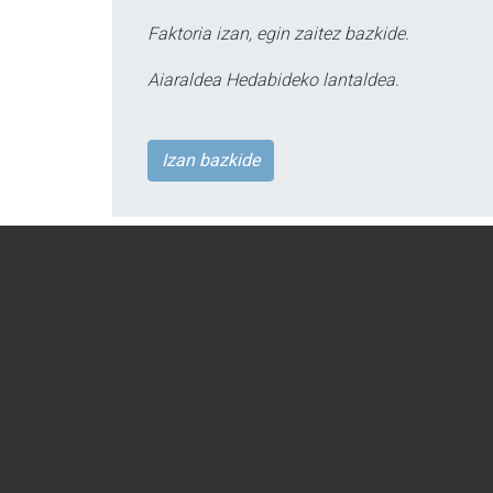
Faktoria izan, egin zaitez bazkide.
Aiaraldea Hedabideko lantaldea.
Izan bazkide