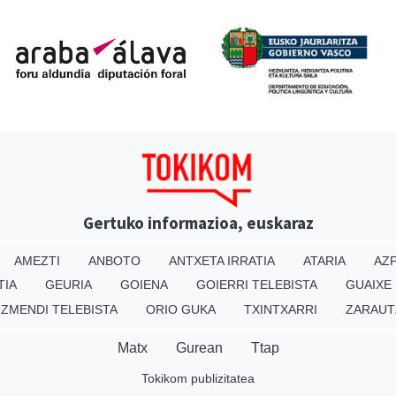
Gertuko informazioa, euskaraz
AMEZTI
ANBOTO
ANTXETA IRRATIA
ATARIA
AZP
TIA
GEURIA
GOIENA
GOIERRI TELEBISTA
GUAIXE
IZMENDI TELEBISTA
ORIO GUKA
TXINTXARRI
ZARAUT
Matx
Gurean
Ttap
Tokikom publizitatea