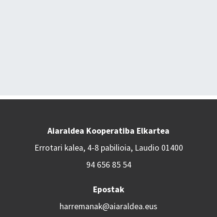
Aiaraldea Kooperatiba Elkartea
Errotari kalea, 4-8 pabilioia, Laudio 01400
94 656 85 54
Epostak
harremanak@aiaraldea.eus