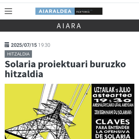
AIARA
2025/07/15
19:30
HITZALDIA
Solaria proiektuari buruzko
hitzaldia