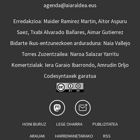
agenda@aiaraldea.eus
Erredakzioa: Maider Ramirez Martin, Aitor Aspuru
Saez, Txabi Alvarado Bañares, Aimar Gutierrez
Bidarte Ikus-entzunezkoen arduraduna: Naia Vallejo
Torres Zuzentzailea: Naroa Salazar Yarritu
Komertzialak: Iera Garaio Ibarrondo, Amrudin Drljo
Codesyntaxek garatua
HONI BURUZ
LEGE OHARRA
PUBLIZITATEA
ARAUAK
HARREMANETARAKO
RSS