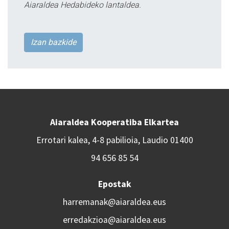
Aiaraldea Hedabideko lantaldea.
Izan bazkide
Aiaraldea Kooperatiba Elkartea
Errotari kalea, 4-8 pabilioia, Laudio 01400
94 656 85 54
Epostak
harremanak@aiaraldea.eus
erredakzioa@aiaraldea.eus