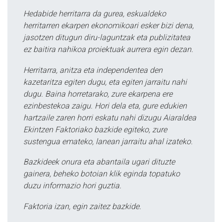
Hedabide herritarra da gurea, eskualdeko
herritarren ekarpen ekonomikoari esker bizi dena,
jasotzen ditugun diru-laguntzak eta publizitatea
ez baitira nahikoa proiektuak aurrera egin dezan.
Herritarra, anitza eta independentea den
kazetaritza egiten dugu, eta egiten jarraitu nahi
dugu. Baina horretarako, zure ekarpena ere
ezinbestekoa zaigu. Hori dela eta, gure edukien
hartzaile zaren horri eskatu nahi dizugu Aiaraldea
Ekintzen Faktoriako bazkide egiteko, zure
sustengua emateko, lanean jarraitu ahal izateko.
Bazkideek onura eta abantaila ugari dituzte
gainera, beheko botoian klik eginda topatuko
duzu informazio hori guztia.
Faktoria izan, egin zaitez bazkide.