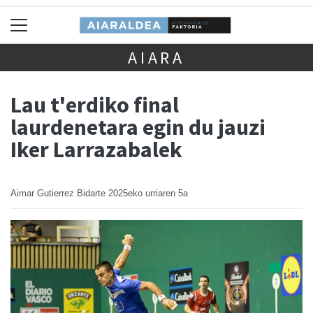
AIARA
Lau t'erdiko final
laurdenetara egin du jauzi
Iker Larrazabalek
Aimar Gutierrez Bidarte
2025eko urriaren 5a