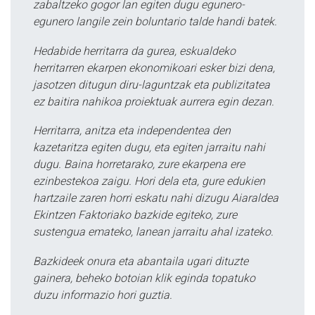
zabaltzeko gogor lan egiten dugu egunero-
egunero langile zein boluntario talde handi batek.
Hedabide herritarra da gurea, eskualdeko
herritarren ekarpen ekonomikoari esker bizi dena,
jasotzen ditugun diru-laguntzak eta publizitatea
ez baitira nahikoa proiektuak aurrera egin dezan.
Herritarra, anitza eta independentea den
kazetaritza egiten dugu, eta egiten jarraitu nahi
dugu. Baina horretarako, zure ekarpena ere
ezinbestekoa zaigu. Hori dela eta, gure edukien
hartzaile zaren horri eskatu nahi dizugu Aiaraldea
Ekintzen Faktoriako bazkide egiteko, zure
sustengua emateko, lanean jarraitu ahal izateko.
Bazkideek onura eta abantaila ugari dituzte
gainera, beheko botoian klik eginda topatuko
duzu informazio hori guztia.