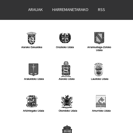
ARAUAK
HARREMANETARAKO
RSS