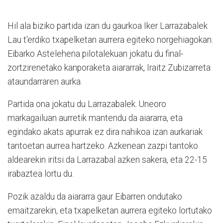
Hil ala biziko partida izan du gaurkoa Iker Larrazabalek
Lau t'erdiko txapelketan aurrera egiteko norgehiagokan.
Eibarko Astelehena pilotalekuan jokatu du final-
zortzirenetako kanporaketa aiararrak, Iraitz Zubizarreta
ataundarraren aurka.
Partida ona jokatu du Larrazabalek. Uneoro
markagailuan aurretik mantendu da aiararra, eta
egindako akats apurrak ez dira nahikoa izan aurkariak
tantoetan aurrea hartzeko. Azkenean zazpi tantoko
aldearekin iritsi da Larrazabal azken sakera, eta 22-15
irabaztea lortu du.
Pozik azaldu da aiararra gaur Eibarren ondutako
emaitzarekin, eta txapelketan aurrera egiteko lortutako