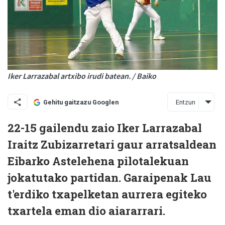
Iker Larrazabal artxibo irudi batean. / Baiko
Entzun
Gehitu gaitzazu Googlen
22-15 gailendu zaio Iker Larrazabal
Iraitz Zubizarretari gaur arratsaldean
Eibarko Astelehena pilotalekuan
jokatutako partidan. Garaipenak Lau
t'erdiko txapelketan aurrera egiteko
txartela eman dio aiararrari.