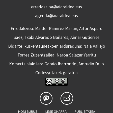
erredakzioa@aiaraldea.eus
agenda@aiaraldea.eus
Erredakzioa: Maider Ramirez Martin, Aitor Aspuru
Saez, Txabi Alvarado Bañares, Aimar Gutierrez
Bidarte Ikus-entzunezkoen arduraduna: Naia Vallejo
Torres Zuzentzailea: Naroa Salazar Yarritu
Komertzialak: Iera Garaio Ibarrondo, Amrudin Drljo
Codesyntaxek garatua
HONI BURUZ
LEGE OHARRA
PUBLIZITATEA