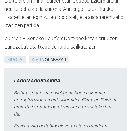
txartelarekin. Final laurdenetan Joseba Ezkurdiarekin
neurtu beharko da aurrena. Aurtengo Buruz Buruko
Txapelketan egin zuten topo biek, eta aiararrarentzako
izan zen partida.
2024an B Serieko Lau t'erdiko txapelketan aritu zen
Larrazabal, eta txapeldunorde sailkatu zen.
KIROLA
AIARA
OLABEZAR
LAGUN AGURGARRIA:
Bisitatzen ari zaren webgune hau euskararen
normalizazioaren alde Aiaraldea Ekintzen Faktoria
proiektu berrituak garatzen duen tresnetako bat
da.
Euskarazko hedabideak sortu eta eskualdean