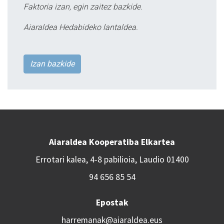
Faktoria izan, egin zaitez bazkide.
Aiaraldea Hedabideko lantaldea.
Izan bazkide
Aiaraldea Kooperatiba Elkartea
Errotari kalea, 4-8 pabilioia, Laudio 01400
94 656 85 54
Epostak
harremanak@aiaraldea.eus