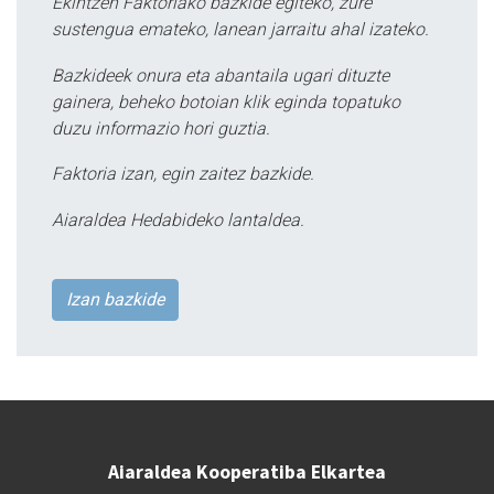
Ekintzen Faktoriako bazkide egiteko, zure
sustengua emateko, lanean jarraitu ahal izateko.
Bazkideek onura eta abantaila ugari dituzte
gainera, beheko botoian klik eginda topatuko
duzu informazio hori guztia.
Faktoria izan, egin zaitez bazkide.
Aiaraldea Hedabideko lantaldea.
Izan bazkide
Aiaraldea Kooperatiba Elkartea