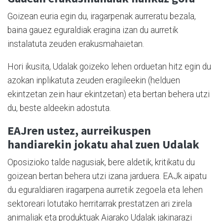
Goizean euria egin du, iragarpenak aurreratu bezala,
baina gauez eguraldiak eragina izan du aurretik
instalatuta zeuden erakusmahaietan.
Hori ikusita, Udalak goizeko lehen orduetan hitz egin du
azokan inplikatuta zeuden eragileekin (helduen
ekintzetan zein haur ekintzetan) eta bertan behera utzi
du, beste aldeekin adostuta.
EAJren ustez, aurreikuspen
handiarekin jokatu ahal zuen Udalak
Oposizioko talde nagusiak, bere aldetik, kritikatu du
goizean bertan behera utzi izana jarduera. EAJk aipatu
du eguraldiaren iragarpena aurretik zegoela eta lehen
sektoreari lotutako herritarrak prestatzen ari zirela
animaliak eta produktuak Aiarako Udalak jakinarazi