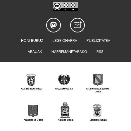
HONI BURUZ
LEGE OHARRA
PUBLIZITATEA
ARAUAK
HARREMANETARAKO
RSS