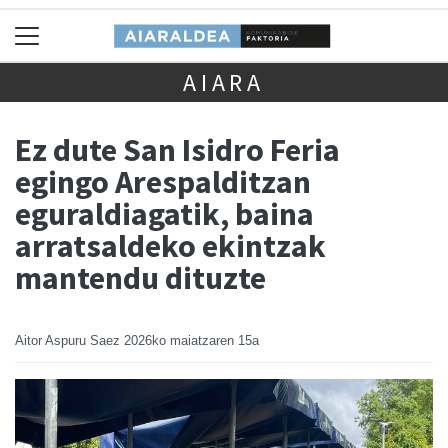
AIARA
Ez dute San Isidro Feria
egingo Arespalditzan
eguraldiagatik, baina
arratsaldeko ekintzak
mantendu dituzte
Aitor Aspuru Saez
2026ko maiatzaren 15a