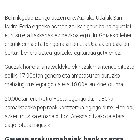
Behirik gabe izango bazen ere, Aiarako Udalak San
Isidro Feria egiteko asmoa zeukan gaur, baina eguraldi
euritsu eta kaxkarrak ezinezkoa egin du. Goizeko lehen
ordutik euria eta txingorra ari du eta Udalak erabaki du
bertan behera uztea, goizeko egitaraua gutxienez.
Gauzak horrela, arratsaldeko ekintzak mantendu dituzte
soilik. 17:00etan genero eta amatasunari buruzko
mahaingurua egongo da eta 18:00etan zineforuma.
20:00etan ere Retro Festa egongo da, 1980ko
hamarkadako pop rock kontzertua egingo dute. Hori bai,
azken musika emanaldi hori Arespalditzako jaietara
dago lotuta nagusiki.
Gauean erakusmahaiak hankaz gora