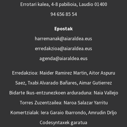
Errotari kalea, 4-8 pabilioia, Laudio 01400
94 656 85 54
Epostak
harremanak@aiaraldea.eus
erredakzioa@aiaraldea.eus
agenda@aiaraldea.eus
Erredakzioa: Maider Ramirez Martin, Aitor Aspuru
Saez, Txabi Alvarado Bañares, Aimar Gutierrez
Bidarte Ikus-entzunezkoen arduraduna: Naia Vallejo
Torres Zuzentzailea: Naroa Salazar Yarritu
Komertzialak: Iera Garaio Ibarrondo, Amrudin Drljo
Codesyntaxek garatua