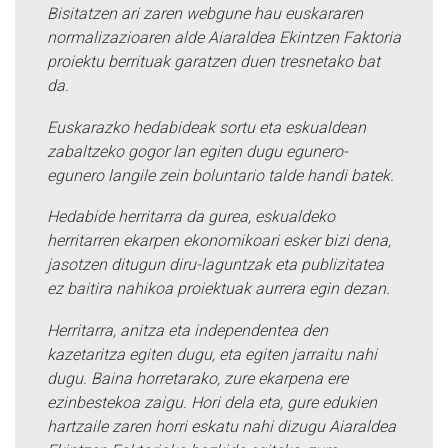
Bisitatzen ari zaren webgune hau euskararen
normalizazioaren alde Aiaraldea Ekintzen Faktoria
proiektu berrituak garatzen duen tresnetako bat
da.
Euskarazko hedabideak sortu eta eskualdean
zabaltzeko gogor lan egiten dugu egunero-
egunero langile zein boluntario talde handi batek.
Hedabide herritarra da gurea, eskualdeko
herritarren ekarpen ekonomikoari esker bizi dena,
jasotzen ditugun diru-laguntzak eta publizitatea
ez baitira nahikoa proiektuak aurrera egin dezan.
Herritarra, anitza eta independentea den
kazetaritza egiten dugu, eta egiten jarraitu nahi
dugu. Baina horretarako, zure ekarpena ere
ezinbestekoa zaigu. Hori dela eta, gure edukien
hartzaile zaren horri eskatu nahi dizugu Aiaraldea