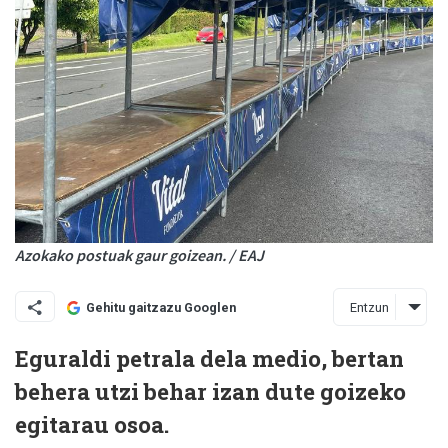
Azokako postuak gaur goizean. / EAJ
Entzun
Gehitu gaitzazu Googlen
Eguraldi petrala dela medio, bertan
behera utzi behar izan dute goizeko
egitarau osoa.