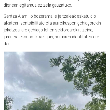
dienean egitaraua ez zela gauzatuko.
Gentza Alamillo bozeramaile jeltzaleak eskatu dio
alkateari sentsibilitate eta aurreikuspen gehiagorekin
jokatzea, are gehiago lehen sektorearekin; zeina,
jarduera ekonomikoaz gain, herriaren identitatea ere
den.