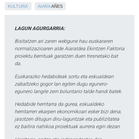
KULTURA
AIARA
AÑES
LAGUN AGURGARRIA:
Bisitatzen ari zaren webgune hau euskararen
normalizazioaren alde Aiaraldea Ekintzen Faktoria
proiektu berrituak garatzen duen tresnetako bat
da.
Euskarazko hedabideak sortu eta eskualdean
zabaltzeko gogor lan egiten dugu egunero-
egunero langile zein boluntario talde handi batek.
Hedabide herritarra da gurea, eskualdeko
herritarren ekarpen ekonomikoari esker bizi dena,
jasotzen ditugun diru-laguntzak eta publizitatea
ez baitira nahikoa proiektuak aurrera egin dezan.