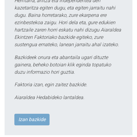
Herritarra, anitza eta independentea den
kazetaritza egiten dugu, eta egiten jarraitu nahi
dugu. Baina horretarako, zure ekarpena ere
ezinbestekoa zaigu. Hori dela eta, gure edukien
hartzaile zaren horri eskatu nahi dizugu Aiaraldea
Ekintzen Faktoriako bazkide egiteko, zure
sustengua emateko, lanean jarraitu ahal izateko.
Bazkideek onura eta abantaila ugari dituzte
gainera, beheko botoian klik eginda topatuko
duzu informazio hori guztia.
Faktoria izan, egin zaitez bazkide.
Aiaraldea Hedabideko lantaldea.
Izan bazkide