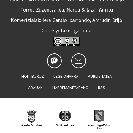
Torres Zuzentzailea: Naroa Salazar Yarritu
Komertzialak: Iera Garaio Ibarrondo, Amrudin Drljo
Codesyntaxek garatua
HONI BURUZ
LEGE OHARRA
PUBLIZITATEA
ARAUAK
HARREMANETARAKO
RSS