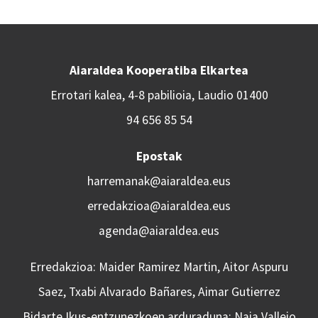
Aiaraldea Kooperatiba Elkartea
Errotari kalea, 4-8 pabilioia, Laudio 01400
94 656 85 54
Epostak
harremanak@aiaraldea.eus
erredakzioa@aiaraldea.eus
agenda@aiaraldea.eus
Erredakzioa: Maider Ramirez Martin, Aitor Aspuru
Saez, Txabi Alvarado Bañares, Aimar Gutierrez
Bidarte Ikus-entzunezkoen arduraduna: Naia Vallejo