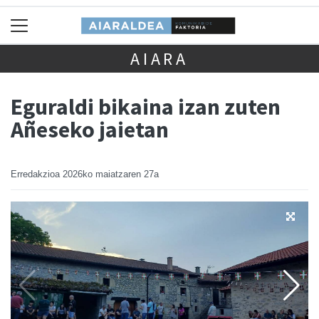
AIARA
Eguraldi bikaina izan zuten
Añeseko jaietan
Erredakzioa
2026ko maiatzaren 27a