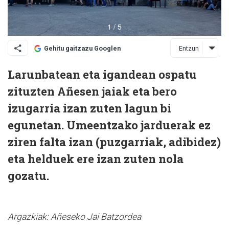
Entzun
Gehitu gaitzazu Googlen
Larunbatean eta igandean ospatu
zituzten Añesen jaiak eta bero
izugarria izan zuten lagun bi
egunetan. Umeentzako jarduerak ez
ziren falta izan (puzgarriak, adibidez)
eta helduek ere izan zuten nola
gozatu.
Argazkiak: Añeseko Jai Batzordea