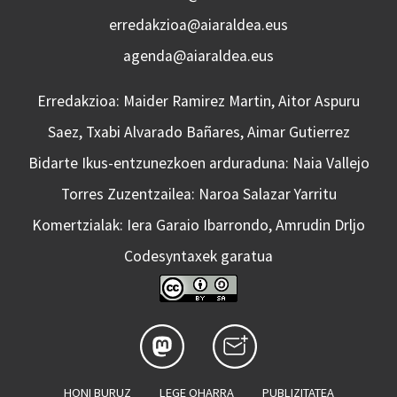
erredakzioa@aiaraldea.eus
agenda@aiaraldea.eus
Erredakzioa: Maider Ramirez Martin, Aitor Aspuru
Saez, Txabi Alvarado Bañares, Aimar Gutierrez
Bidarte Ikus-entzunezkoen arduraduna: Naia Vallejo
Torres Zuzentzailea: Naroa Salazar Yarritu
Komertzialak: Iera Garaio Ibarrondo, Amrudin Drljo
Codesyntaxek garatua
HONI BURUZ
LEGE OHARRA
PUBLIZITATEA