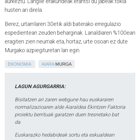
aurkeztu. Langile erakundeak erantsi du jabeak tokia
husten ari direla.
Berez, urtarrilaren 30etik aldi baterako erregulazio
espedientean zeuden beharginak. Lanaldiaren %100ean
eragiten zien neurriak eta, hortaz, urte osoan ez dute
Murgako azpiegituretan lan egin.
EKONOMIA
AIARA
MURGA
LAGUN AGURGARRIA:
Bisitatzen ari zaren webgune hau euskararen
normalizazioaren alde Aiaraldea Ekintzen Faktoria
proiektu berrituak garatzen duen tresnetako bat
da.
Euskarazko hedabideak sortu eta eskualdean