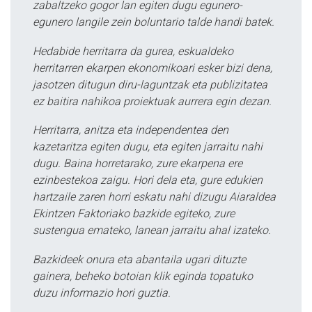
zabaltzeko gogor lan egiten dugu egunero-
egunero langile zein boluntario talde handi batek.
Hedabide herritarra da gurea, eskualdeko
herritarren ekarpen ekonomikoari esker bizi dena,
jasotzen ditugun diru-laguntzak eta publizitatea
ez baitira nahikoa proiektuak aurrera egin dezan.
Herritarra, anitza eta independentea den
kazetaritza egiten dugu, eta egiten jarraitu nahi
dugu. Baina horretarako, zure ekarpena ere
ezinbestekoa zaigu. Hori dela eta, gure edukien
hartzaile zaren horri eskatu nahi dizugu Aiaraldea
Ekintzen Faktoriako bazkide egiteko, zure
sustengua emateko, lanean jarraitu ahal izateko.
Bazkideek onura eta abantaila ugari dituzte
gainera, beheko botoian klik eginda topatuko
duzu informazio hori guztia.