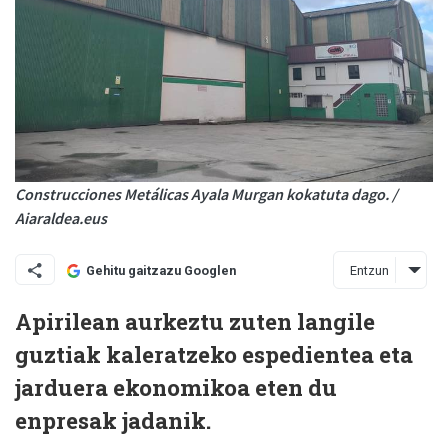
Construcciones Metálicas Ayala Murgan kokatuta dago. /
Aiaraldea.eus
Entzun
Gehitu gaitzazu Googlen
Apirilean aurkeztu zuten langile
guztiak kaleratzeko espedientea eta
jarduera ekonomikoa eten du
enpresak jadanik.