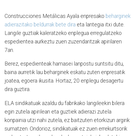
Construcciones Metálicas Ayala enpresako
beharginek
adierazitako beldurrak bete dira
eta lantegia itxi dute.
Langile guztiak kaleratzeko enplegua erregulatzeko
espedientea aurkeztu zuen zuzendaritzak apirilaren
7an.
Berez, espedienteak hamasei lanpostu suntsitu ditu,
baina aurretik lau beharginek eskatu zuten enpresatik
joatea, egoera ikusita. Hortaz, 20 enplegu desagertu
dira guztira.
ELA sindikatuak azaldu du fabrikako langileekin bilera
egin zutela apirilean eta guztiek adierazi zutela
konpainia utzi nahi zutela, ez baitzuten etorkizun argirik
sumatzen. Ondorioz, sindikatuak ez zuen errekurtsorik