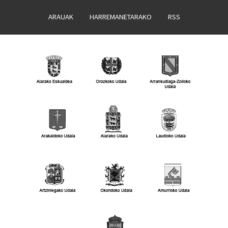
ARAUAK
HARREMANETARAKO
RSS