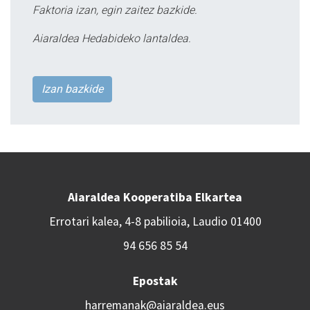
Faktoria izan, egin zaitez bazkide.
Aiaraldea Hedabideko lantaldea.
Izan bazkide
Aiaraldea Kooperatiba Elkartea
Errotari kalea, 4-8 pabilioia, Laudio 01400
94 656 85 54
Epostak
harremanak@aiaraldea.eus