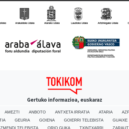
Gertuko informazioa, euskaraz
AMEZTI
ANBOTO
ANTXETA IRRATIA
ATARIA
AZP
TIA
GEURIA
GOIENA
GOIERRI TELEBISTA
GUAIXE
IZMENDI TELEBISTA
ORIO GUKA
TXINTXARRI
ZARAUT