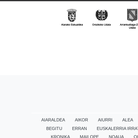
AIARALDEA
AIKOR
AIURRI
ALEA
BEGITU
ERRAN
EUSKALERRIA IRRA
KRONIKA
MAILOPE
NOAUA
O