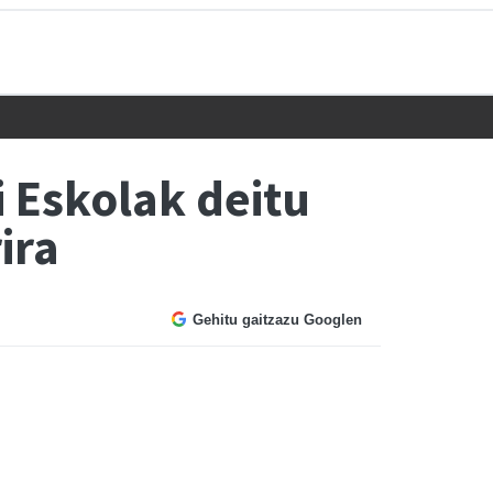
i Eskolak deitu
ira
Gehitu gaitzazu Googlen