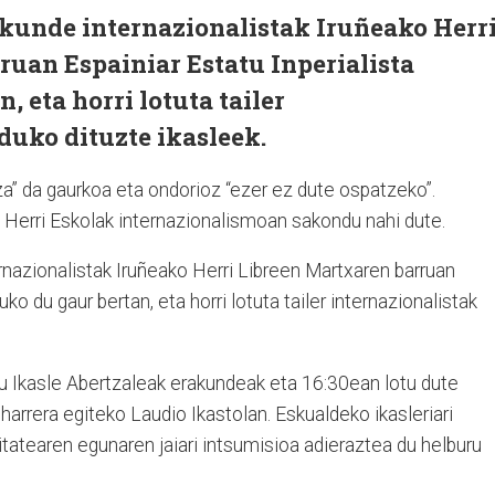
akunde internazionalistak Iruñeako Herr
uan Espainiar Estatu Inperialista
, eta horri lotuta tailer
duko dituzte ikasleek.
za” da gaurkoa eta ondorioz “ezer ez dute ospatzeko”.
 Herri Eskolak internazionalismoan sakondu nahi dute.
rnazionalistak Iruñeako Herri Libreen Martxaren barruan
uko du gaur bertan, eta horri lotuta tailer internazionalistak
du Ikasle Abertzaleak erakundeak eta 16:30ean lotu dute
arrera egiteko Laudio Ikastolan. Eskualdeko ikasleriari
tatearen egunaren jaiari intsumisioa adieraztea du helburu