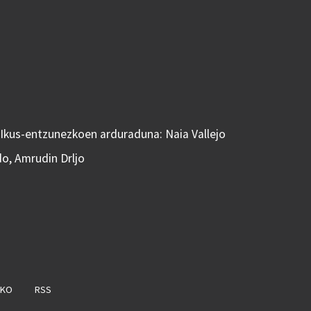
 Ikus-entzunezkoen arduraduna: Naia Vallejo
do, Amrudin Drljo
AKO
RSS