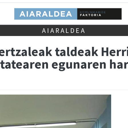
AIARALDEA
ertzaleak taldeak Herr
itatearen egunaren har