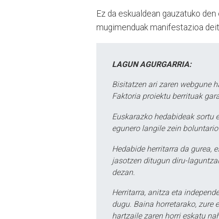
Ez da eskualdean gauzatuko den 
mugimenduak manifestazioa deitu
LAGUN AGURGARRIA:
Bisitatzen ari zaren webgune h
Faktoria proiektu berrituak gar
Euskarazko hedabideak sortu e
egunero langile zein boluntario
Hedabide herritarra da gurea, 
jasotzen ditugun diru-laguntzak
dezan.
Herritarra, anitza eta independe
dugu. Baina horretarako, zure e
hartzaile zaren horri eskatu na