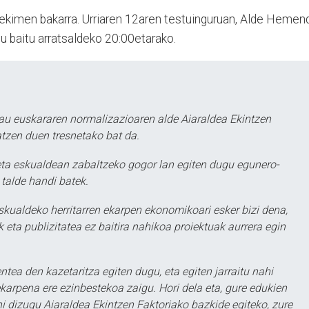
ekimen bakarra. Urriaren 12aren testuinguruan, Alde Hemen
 baitu arratsaldeko 20:00etarako.
au euskararen normalizazioaren alde Aiaraldea Ekintzen
atzen duen tresnetako bat da.
ta eskualdean zabaltzeko gogor lan egiten dugu egunero-
 talde handi batek.
eskualdeko herritarren ekarpen ekonomikoari esker bizi dena,
 eta publizitatea ez baitira nahikoa proiektuak aurrera egin
ntea den kazetaritza egiten dugu, eta egiten jarraitu nahi
karpena ere ezinbestekoa zaigu. Hori dela eta, gure edukien
hi dizugu Aiaraldea Ekintzen Faktoriako bazkide egiteko, zure