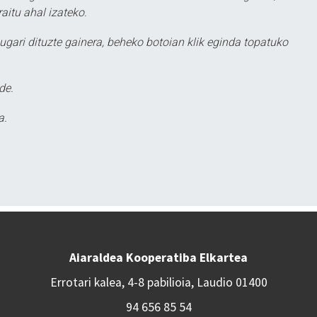
aitu ahal izateko.
ugari dituzte gainera, beheko botoian klik eginda topatuko
de.
a.
Aiaraldea Kooperatiba Elkartea
Errotari kalea, 4-8 pabilioia, Laudio 01400
94 656 85 54