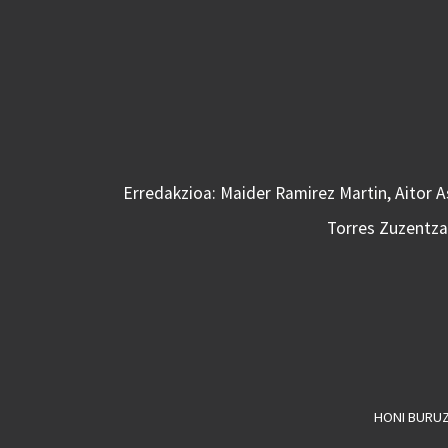
Erredakzioa: Maider Ramirez Martin, Aitor 
Torres Zuzentzai
HONI BURU