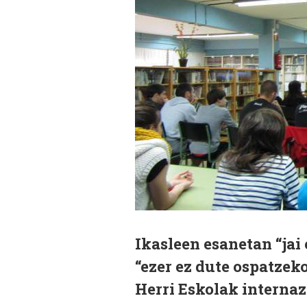
Ikasleen esanetan “jai
“ezer ez dute ospatzek
Herri Eskolak interna