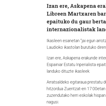
Izan ere, Askapena er
Libreen Martxaren barr
epaituko du gaur bertan
internazionalistak lan
Ikasleen esanetan “jai egun arrot
Laudioko ikastolan burutuko diren
Izan ere, Askapena erakunde inte
Espainiar Estatu Inperialista epait
landuko dituzte ikasleek.
Arratsaldeko egitaraua prestatu 
hitzordua Zuentzat-en 17:00etan h
zuzendutako herri eskolak hispani
nagusi.