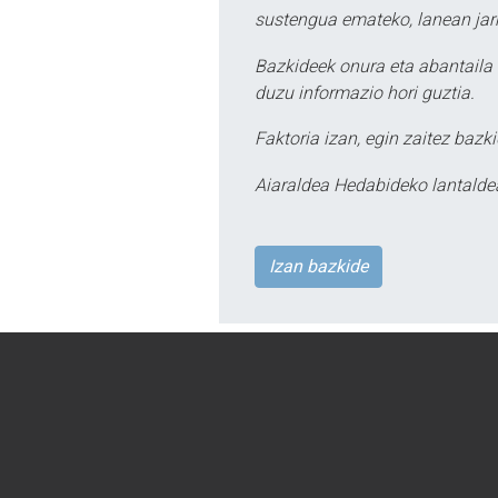
sustengua emateko, lanean jarr
Bazkideek onura eta abantaila 
duzu informazio hori guztia.
Faktoria izan, egin zaitez bazki
Aiaraldea Hedabideko lantalde
Izan bazkide