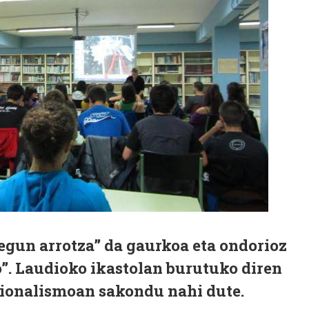
 egun arrotza” da gaurkoa eta ondorioz
o”. Laudioko ikastolan burutuko diren
zionalismoan sakondu nahi dute.