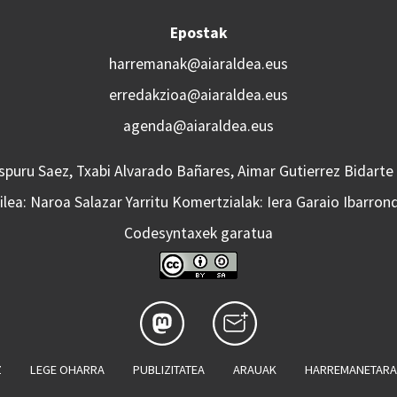
Epostak
harremanak@aiaraldea.eus
erredakzioa@aiaraldea.eus
agenda@aiaraldea.eus
Aspuru Saez, Txabi Alvarado Bañares, Aimar Gutierrez Bidarte
lea: Naroa Salazar Yarritu Komertzialak: Iera Garaio Ibarron
Codesyntaxek garatua
Z
LEGE OHARRA
PUBLIZITATEA
ARAUAK
HARREMANETAR