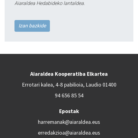
Aiaraldea Hedabideko lantaldea.
Izan bazkide
Aiaraldea Kooperatiba Elkartea
Errotari kalea, 4-8 pabilioia, Laudio 01400
94 656 85 54
Epostak
harremanak@aiaraldea.eus
erredakzioa@aiaraldea.eus