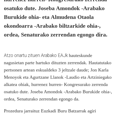
osatuko dute. Joseba Amondok -Arabako
Burukide ohia- eta Almudena Otaola
okondoarra -Arabako biltzarkide ohia-,
ordea, Senaturako zerrendan egongo dira.
Atzo onartu zituen Arabako EAJk
hauteskunde
nagusietan parte hartuko dituzten zerrendak. Hautatutako
pertsonen artean eskualdeko 3 jeltzale daude; Jon Karla
Menoyok eta Agurtzane Llanok -Laudio eta Artziniegako
alkatea ohiak, hurrenez hurren- Kongresurako zerrenda
osatuko dute. Joseba Amondok -Arabako Burukide ohia-,
ordea, Senaturako zerrendan egongo da.
Prozedura jarraituz Euzkadi Buru Batzarrak agiri