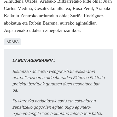
Almudena Otaola, Arabako Biltzarretako kide ohia; Juan
Carlos Medina, Gesaltzako alkatea; Rosa Peral, Arabako
Kalkulu Zentroko arduradun ohia; Zuriñe Rodríguez
abokatua eta Rubén Barrena, aurreko agintaldian
Asparrenako udalean zinegotzi izanikoa.
ARABA
LAGUN AGURGARRIA:
Bisitatzen ari zaren webgune hau euskararen
normalizazioaren alde Aiaraldea Ekintzen Faktoria
proiektu berrituak garatzen duen tresnetako bat
da.
Euskarazko hedabideak sortu eta eskualdean
zabaltzeko gogor lan egiten dugu egunero-
egunero langile zein boluntario talde handi batek.