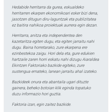
Hedabide herritarra da gurea, eskualdeko
herritarren ekarpen ekonomikoari esker bizi dena,
jasotzen ditugun diru-laguntzak eta publizitatea
ez baitira nahikoa proiektuak aurrera egin dezan.
Herritarra, anitza eta independentea den
kazetaritza egiten dugu, eta egiten jarraitu nahi
dugu. Baina horretarako, zure ekarpena ere
ezinbestekoa zaigu. Hori dela eta, gure edukien
hartzaile zaren horri eskatu nahi dizugu Aiaraldea
Ekintzen Faktoriako bazkide egiteko, zure
sustengua emateko, lanean jarraitu ahal izateko.
Bazkideek onura eta abantaila ugari dituzte
gainera, beheko botoian klik eginda topatuko
duzu informazio hori guztia.
Faktoria izan, egin zaitez bazkide.