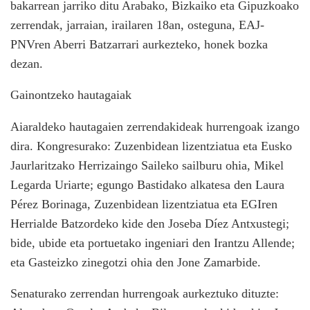
bakarrean jarriko ditu Arabako, Bizkaiko eta Gipuzkoako
zerrendak, jarraian, irailaren 18an, osteguna, EAJ-
PNVren Aberri Batzarrari aurkezteko, honek bozka
dezan.
Gainontzeko hautagaiak
Aiaraldeko hautagaien zerrendakideak hurrengoak izango
dira. Kongresurako: Zuzenbidean lizentziatua eta Eusko
Jaurlaritzako Herrizaingo Saileko sailburu ohia, Mikel
Legarda Uriarte; egungo Bastidako alkatesa den Laura
Pérez Borinaga, Zuzenbidean lizentziatua eta EGIren
Herrialde Batzordeko kide den Joseba Díez Antxustegi;
bide, ubide eta portuetako ingeniari den Irantzu Allende;
eta Gasteizko zinegotzi ohia den Jone Zamarbide.
Senaturako zerrendan hurrengoak aurkeztuko dituzte: