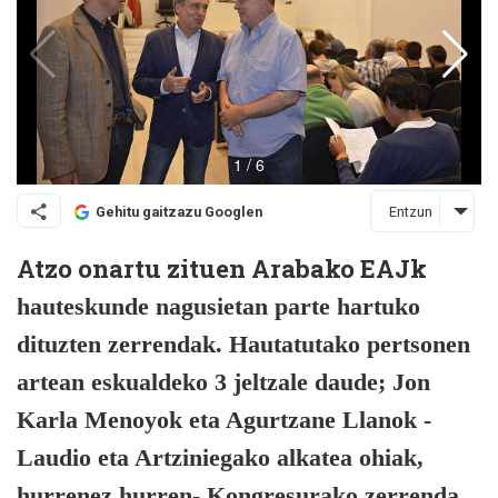
Entzun
Gehitu gaitzazu Googlen
Atzo onartu zituen Arabako EAJk
hauteskunde nagusietan parte hartuko
dituzten zerrendak. Hautatutako pertsonen
artean eskualdeko 3 jeltzale daude; Jon
Karla Menoyok eta Agurtzane Llanok -
Laudio eta Artziniegako alkatea ohiak,
hurrenez hurren- Kongresurako zerrenda