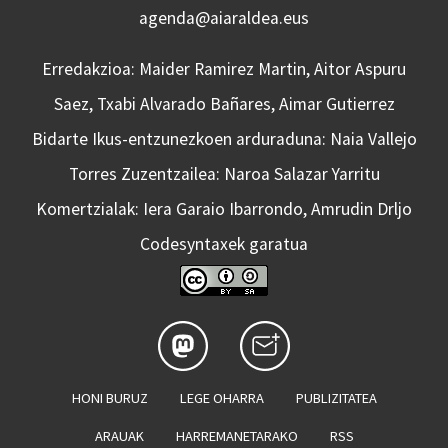
agenda@aiaraldea.eus
Erredakzioa: Maider Ramirez Martin, Aitor Aspuru
Saez, Txabi Alvarado Bañares, Aimar Gutierrez
Bidarte Ikus-entzunezkoen arduraduna: Naia Vallejo
Torres Zuzentzailea: Naroa Salazar Yarritu
Komertzialak: Iera Garaio Ibarrondo, Amrudin Drljo
Codesyntaxek garatua
HONI BURUZ
LEGE OHARRA
PUBLIZITATEA
ARAUAK
HARREMANETARAKO
RSS