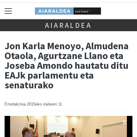
AIARALDEA
Jon Karla Menoyo, Almudena
Otaola, Agurtzane Llano eta
Joseba Amondo hautatu ditu
EAJk parlamentu eta
senaturako
Erredakzioa
2015eko irailaren 11